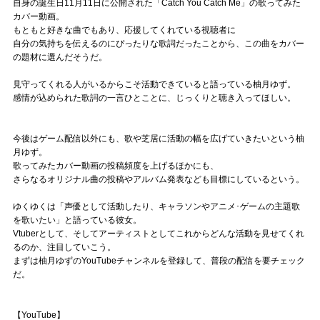
自身の誕生日11月11日に公開された「Catch You Catch Me」の歌ってみた
カバー動画。
もともと好きな曲でもあり、応援してくれている視聴者に
自分の気持ちを伝えるのにぴったりな歌詞だったことから、この曲をカバー
の題材に選んだそうだ。
見守ってくれる人がいるからこそ活動できていると語っている柚月ゆず。
感情が込められた歌詞の一言ひとことに、じっくりと聴き入ってほしい。
今後はゲーム配信以外にも、歌や芝居に活動の幅を広げていきたいという柚
月ゆず。
歌ってみたカバー動画の投稿頻度を上げるほかにも、
さらなるオリジナル曲の投稿やアルバム発表なども目標にしているという。
ゆくゆくは「声優として活動したり、キャラソンやアニメ･ゲームの主題歌
を歌いたい」と語っている彼女。
Vtuberとして、そしてアーティストとしてこれからどんな活動を見せてくれ
るのか、注目していこう。
まずは柚月ゆずのYouTubeチャンネルを登録して、普段の配信を要チェック
だ。
【YouTube】