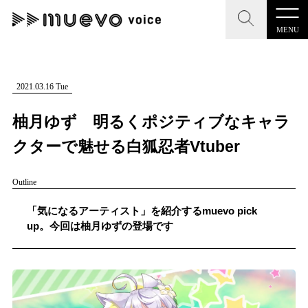
MENU
CLOSE
CLOSE
muevo media
記事を検索する
2021.03.16 Tue
"読者の声を形にする”音楽特化メディア
柚月ゆず 明るくポジティブなキャラ
クターで魅せる白狐忍者Vtuber
Outline
MENU
人気ワード
記事一覧
「気になるアーティスト」を紹介するmuevo pick
#男性SSW
#ポップス
#女性SSW
#ロック
up。今回は柚月ゆずの登場です
プレスリリース一覧
#男性シンガー
#HR/HM
#女性シンガー
会社概要
#ヒップホップ
#男性シンガーグループ
#R&B/ソウル
お問い合わせ