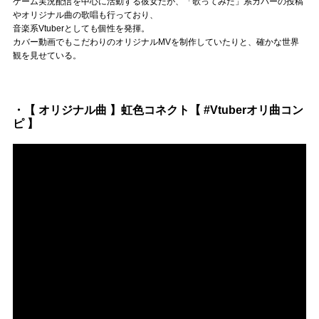
Official SNS
ゲーム実況配信を中心に活動する彼女だが、「歌ってみた」系カバーの投稿
やオリジナル曲の歌唱も行っており、
音楽系Vtuberとしても個性を発揮。
カバー動画でもこだわりのオリジナルMVを制作していたりと、確かな世界
観を見せている。
・【 オリジナル曲 】虹色コネクト【 #Vtuberオリ曲コン
ピ 】