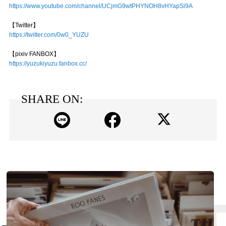
https://www.youtube.com/channel/UCjmG9wtPHYNOH8vHYapSi9A
【Twitter】
https://twitter.com/0w0_YUZU
【pixiv FANBOX】
https://yuzukiyuzu.fanbox.cc/
SHARE ON: