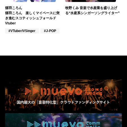
猫羽ころん
牧野くみ 音楽で水産業を盛り上げ
猫羽ころん 楽しくマイペースに突
る“水産系シンガーソングライター”
き進むスコティッシュフォールド
Vtuber
#VTuber/VSinger
#J-POP