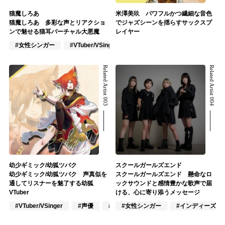
猫魔しろあ
米澤美玖 パワフルかつ繊細な音色
猫魔しろあ 多彩な声とリアクショ
でジャズシーンを揺らすサックスプ
ンで魅せる猫耳バーチャル大悪魔
レイヤー
#女性シンガー
#VTuber/VSinger
#J-POP
Related Artist 003
Related Artist 004
幼少ギミック/幼狐ツバク
スクールガールズエンド
幼少ギミック/幼狐ツバク 声真似を
スクールガールズエンド 懸命なロ
通してリスナーを魅了する幼狐
ックサウンドと感情豊かな歌声で届
VTuber
ける、心に寄り添うメッセージ
#VTuber/VSinger
#声優
#アニメ/ゲーム
#女性シンガー
#インディーズ