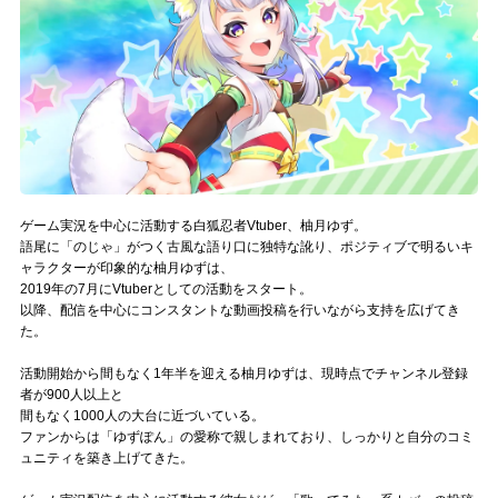
記事リクエスト
ログイン
LINK
muevoクラウドファンディング
ゲーム実況を中心に活動する白狐忍者Vtuber、柚月ゆず。
muevoコミュニティ
語尾に「のじゃ」がつく古風な語り口に独特な訛り、ポジティブで明るいキ
ャラクターが印象的な柚月ゆずは、
ぶいクラ！by muevo
2019年の7月にVtuberとしての活動をスタート。
以降、配信を中心にコンスタントな動画投稿を行いながら支持を広げてき
た。
ぶいコミュ！by muevo
活動開始から間もなく1年半を迎える柚月ゆずは、現時点でチャンネル登録
ぶいマガ！ by muevo
者が900人以上と
間もなく1000人の大台に近づいている。
ファンからは「ゆずぽん」の愛称で親しまれており、しっかりと自分のコミ
Follow us
ュニティを築き上げてきた。