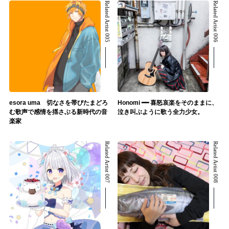
Related Artist 005
Related Artist 006
esora uma 切なさを帯びたまどろ
Honomi ━━ 喜怒哀楽をそのままに、
む歌声で感情を揺さぶる新時代の音
泣き叫ぶように歌う全力少女。
楽家
Related Artist 007
Related Artist 008