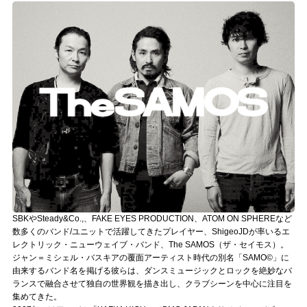
記事リクエスト
ログイン
LINK
muevoクラウドファンディング
muevoコミュニティ
ぶいクラ！by muevo
ぶいコミュ！by muevo
SBKやSteady&Co.,、FAKE EYES PRODUCTION、ATOM ON SPHEREなど
数多くのバンド/ユニットで活躍してきたプレイヤー、ShigeoJDが率いるエ
ぶいマガ！ by muevo
レクトリック・ニューウェイブ・バンド、The SAMOS（ザ・セイモス）。
ジャン＝ミシェル・バスキアの覆面アーティスト時代の別名「SAMO©」に
由来するバンド名を掲げる彼らは、ダンスミュージックとロックを絶妙なバ
Follow us
ランスで融合させて独自の世界観を描き出し、クラブシーンを中心に注目を
集めてきた。