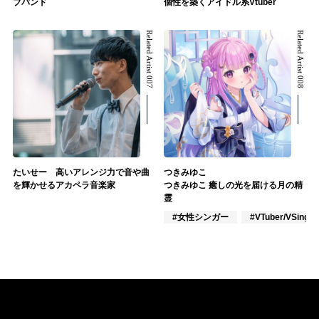
ブバンド
個性を築くアイドル系Vtuber
Related Artist 007
Related Artist 008
たいせー 高いアレンジ力で音や曲
つきみゆこ
を輝かせるアカペラ音楽家
つきみゆこ 癒しの光を届ける月の精
霊
#女性シンガー
#VTuber/VSinger