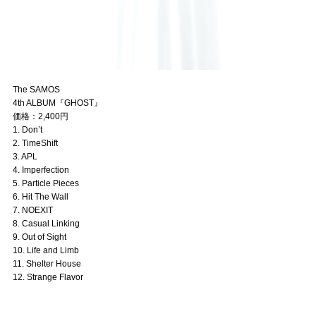
The SAMOS
4th ALBUM『GHOST』
価格：2,400円
1. Don’t
2. TimeShift
3. APL
4. Imperfection
5. Particle Pieces
6. Hit The Wall
7. NOEXIT
8. Casual Linking
9. Out of Sight
10. Life and Limb
11. Shelter House
12. Strange Flavor