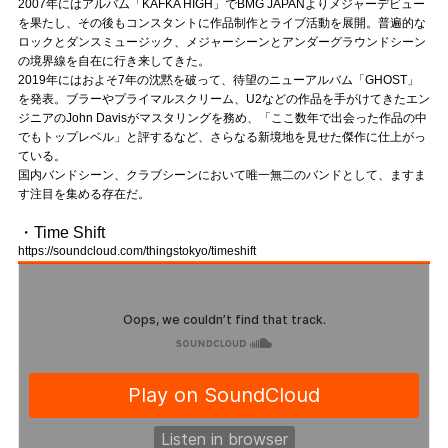
Official SNS
2007年にはアルバム「KAFKA HIGH」でBMG JAPANよりメジャーデビュー
を果たし、その後もコンスタントに作品制作とライブ活動を展開。普遍的な
ロックとダンスミュージック、メジャーシーンとアンダーグラウンドシーン
の境界線を自在に行き来してきた。
2019年にはおよそ7年の沈黙を破って、待望のニューアルバム「GHOST」
を発表。ブラーやプライマルスクリーム、U2などの作品を手がけてきたエン
ジニアのJohn Davisがマスタリングを務め、「ここ数年で出会った作品の中
でもトップレベル」と評するなど、さらなる新境地を見せた傑作に仕上がっ
ている。
国内バンドシーン、クラブシーンにおいて唯一無二のバンドとして、ますま
す注目を集める存在だ。
・Time Shift
https://soundcloud.com/thingstokyo/timeshift