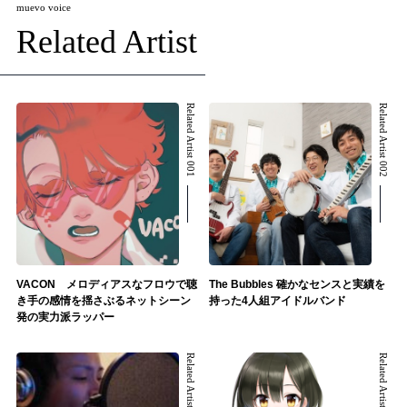
muevo voice
Related Artist
Related Artist 001
Related Artist 002
VACON メロディアスなフロウで聴
The Bubbles 確かなセンスと実績を
き手の感情を揺さぶるネットシーン
持った4人組アイドルバンド
発の実力派ラッパー
Related Artist 003
Related Artist 004