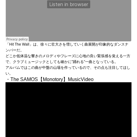
「Hit The Wall」は、徐々に壮大さを増していく曲展開が印象的なダンスナ
ンバーだ。
どこか低体温な響きのメロディやフレーズに心地の良い緊張感を覚える一方
で、クラブミュージックとしても確かに”踊れる”一曲となっている。
アルバムではこの曲が中盤の山場を作っているので、その点も注目してほし
い。
・The SAMOS【Monotory】MusicVideo