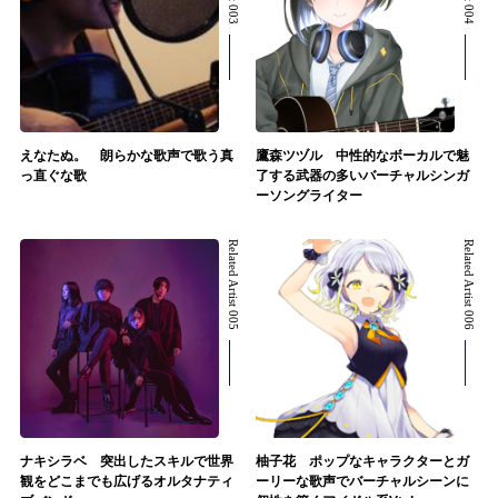
えなたぬ。 朗らかな歌声で歌う真
鷹森ツヅル 中性的なボーカルで魅
っ直ぐな歌
了する武器の多いバーチャルシンガ
ーソングライター
Related Artist 005
Related Artist 006
ナキシラベ 突出したスキルで世界
柚子花 ポップなキャラクターとガ
観をどこまでも広げるオルタナティ
ーリーな歌声でバーチャルシーンに