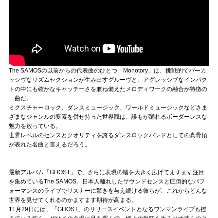
The SAMOSの以前からの代表曲のひとつ「Monotory」は、挑戦的でパーカ
ッシヴなリズムセクションが生み出すグルーヴと、アグレッシブなインパク
トの中にも確かなキャッチーさを兼ね備えたメロディワークの融合が特徴の
一曲だ。
ミクスチャーロック、ダンスミュージック、ワールドミュージックなどさま
ざまなジャンルの要素を併せ持った世界観は、誰もが踊れるボーダーレスな
魅力を放っている。
世界レベルのセンスとクオリティを誇るダンスロックバンドとしての真骨頂
が表れた名曲と言えるだろう。
最新アルバム「GHOST」で、さらに表現の幅を大きく広げてますます注目
を集めているThe SAMOS。日本人離れしたサウンドセンスと圧倒的なパフ
ォーマンスのライブでリスナーに驚きを与え続ける彼らが、これからどんな
世界を見せてくれるのかますます期待が高まる。
11月29日には、「GHOST」のリリースイベントとなるワンマンライブも控