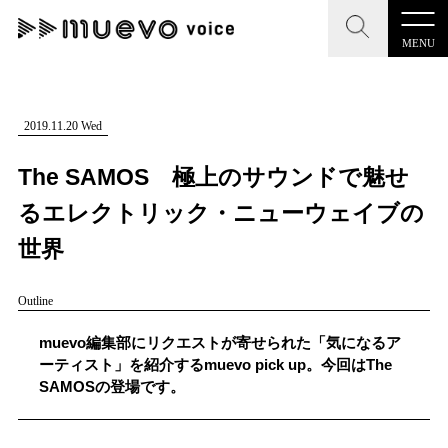
MENU
CLOSE
CLOSE
muevo media
記事を検索する
2019.11.20 Wed
"読者の声を形にする”音楽特化メディア
The SAMOS 極上のサウンドで魅せ
るエレクトリック・ニューウェイブの
世界
MENU
人気ワード
Outline
記事一覧
#男性SSW
#ポップス
#女性SSW
#ロック
muevo編集部にリクエストが寄せられた「気になるア
プレスリリース一覧
#男性シンガー
#HR/HM
#女性シンガー
ーティスト」を紹介するmuevo pick up。今回はThe
SAMOSの登場です。
会社概要
#ヒップホップ
#男性シンガーグループ
#R&B/ソウル
お問い合わせ