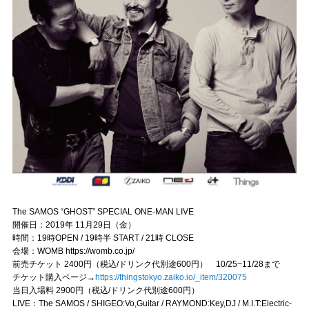
The SAMOS “GHOST” SPECIAL ONE-MAN LIVE
開催日：2019年 11月29日（金）
時間：19時OPEN / 19時半 START / 21時 CLOSE
会場：WOMB https://womb.co.jp/
前売チケット 2400円（税込/ドリンク代別途600円） 10/25~11/28まで
チケット購入ページ→
https://thingstokyo.zaiko.io/_item/320075
当日入場料 2900円（税込/ドリンク代別途600円）
LIVE：The SAMOS / SHIGEO:Vo,Guitar / RAYMOND:Key,DJ / M.I.T:Electric-