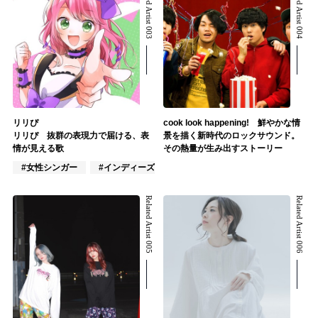
Related Artist 003
Related Artist 004
リリぴ
cook look happening! 鮮やかな情
リリぴ 抜群の表現力で届ける、表
景を描く新時代のロックサウンド。
情が見える歌
その熱量が生み出すストーリー
#女性シンガー
#インディーズ
#女性アイドル
Related Artist 005
Related Artist 006