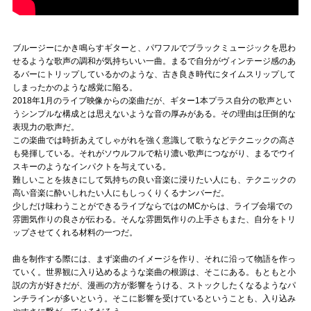
ブルージーにかき鳴らすギターと、パワフルでブラックミュージックを思わ
せるような歌声の調和が気持ちいい一曲。まるで自分がヴィンテージ感のあ
るバーにトリップしているかのような、古き良き時代にタイムスリップして
しまったかのような感覚に陥る。
2018年1月のライブ映像からの楽曲だが、ギター1本プラス自分の歌声とい
うシンプルな構成とは思えないような音の厚みがある。その理由は圧倒的な
表現力の歌声だ。
この楽曲では時折あえてしゃがれを強く意識して歌うなどテクニックの高さ
も発揮している。それがソウルフルで粘り濃い歌声につながり、まるでウイ
スキーのようなインパクトを与えている。
難しいことを抜きにして気持ちの良い音楽に浸りたい人にも、テクニックの
高い音楽に酔いしれたい人にもしっくりくるナンバーだ。
少しだけ味わうことができるライブならではのMCからは、ライブ会場での
雰囲気作りの良さが伝わる。そんな雰囲気作りの上手さもまた、自分をトリ
ップさせてくれる材料の一つだ。
曲を制作する際には、まず楽曲のイメージを作り、それに沿って物語を作っ
ていく。世界観に入り込めるような楽曲の根源は、そこにある。もともと小
説の方が好きだが、漫画の方が影響をうける、ストックしたくなるようなパ
ンチラインが多いという。そこに影響を受けているということも、入り込み