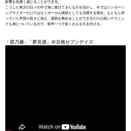
Official SNS
影響を色濃く感じることができる。
こうした努力の日々の中で身に着けてきたものを活かし、今ではシンガーソ
ングライターだけではなくボーカル講師としても活躍する彼女。もともと持
っていた声質の良さに加え、講師を務めることができるだけの高いテクニッ
クも身についているので、歌声一つで多くの人を引き付ける。
・星乃馨 - 「夢見酒」＠京橋セブンデイズ