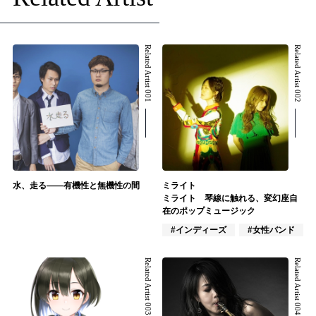
Related Artist 001
Related Artist 002
水、走る――有機性と無機性の間
ミライト
ミライト 琴線に触れる、変幻座自
在のポップミュージック
#インディーズ
#女性バンド
Related Artist 003
Related Artist 004