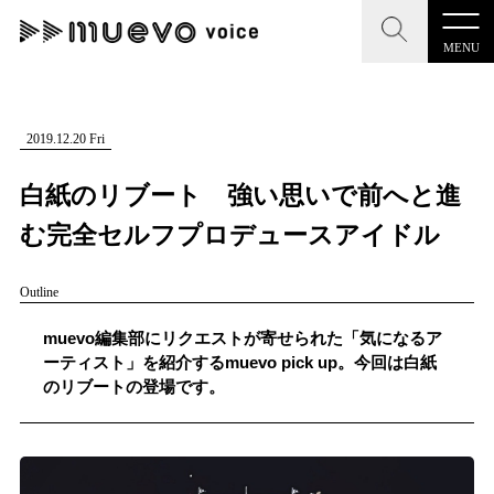
MENU
CLOSE
CLOSE
muevo media
記事を検索する
2019.12.20 Fri
"読者の声を形にする”音楽特化メディア
白紙のリブート 強い思いで前へと進
む完全セルフプロデュースアイドル
Outline
MENU
人気ワード
記事一覧
muevo編集部にリクエストが寄せられた「気になるア
#男性SSW
#ポップス
#女性SSW
#ロック
ーティスト」を紹介するmuevo pick up。今回は白紙
プレスリリース一覧
のリブートの登場です。
#男性シンガー
#HR/HM
#女性シンガー
会社概要
#ヒップホップ
#男性シンガーグループ
#R&B/ソウル
お問い合わせ