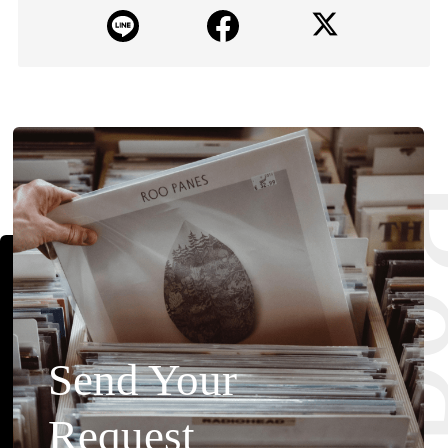
Requ
Send Your
Request