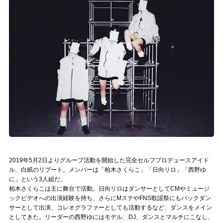
記事リクエスト
ログイン
LINK
muevoクラウドファンディング
muevoコミュニティ
ぶいクラ！by muevo
ぶいコミュ！by muevo
2019年5月2日よりグループ活動を開始した完全セルフプロデュースアイド
ル、白紙のリブート。メンバーは「柏木さくらこ」「日向リロ」「西野ゆ
ぶいマガ！ by muevo
に」という3人組だ。
柏木さくらこは主に舞台で活動。日向リロはダンサーとしてCMやミュージ
ックビデオへの出演経験を持ち、さらにMステやFNS歌謡祭にもバックダン
Follow us
サーとして出演、コレオグラファーとしても活動するなど、ダンスをメイン
としてきた。リーダーの西野ゆにはモデル、DJ、ダンスとマルチにこなし、