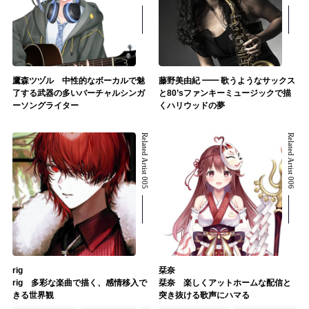
鷹森ツヅル 中性的なボーカルで魅
藤野美由紀 ━━ 歌うようなサックス
了する武器の多いバーチャルシンガ
と80’sファンキーミュージックで描
ーソングライター
くハリウッドの夢
Related Artist 005
Related Artist 006
rig
栞奈
rig 多彩な楽曲で描く、感情移入で
栞奈 楽しくアットホームな配信と
きる世界観
突き抜ける歌声にハマる