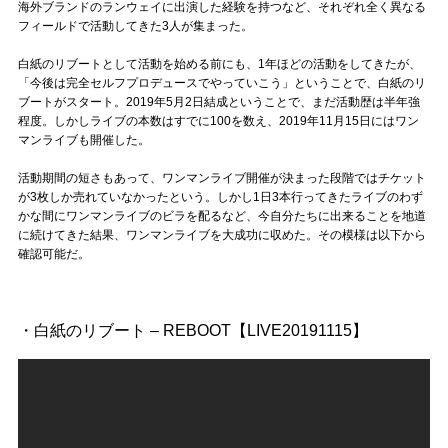
Official SNS
海外ブランドのランウェイに出演した経験を持つなど、それぞれ全く異なる
フィールドで活動してきた3人が集まった。
白紙のリブートとして活動を始める前にも、1年ほどの活動をしてきたが、
「今後は完全セルフプロデュースでやっていこう」ということで、白紙のリ
ブートがスタート。2019年5月2日結成ということで、まだ活動歴は半年強
程度。しかしライブの本数はすでに100を数え、2019年11月15日にはワン
マンライブも開催した。
活動期間の短さもあって、ワンマンライブ開催が決まった段階ではチケット
が3枚しか売れていなかったという。しかし1日3本行ってきたライブのわず
かな間にワンマンライブのビラを配るなど、今自分たちに出来ることを地道
に続けてきた結果、ワンマンライブを大成功に収めた。その模様は以下から
確認可能だ。
・白紙のリブート – REBOOT【LIVE20191115】