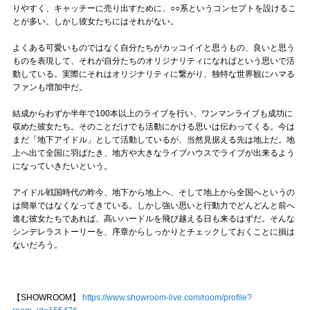
りやすく、キャッチーに売り出すために、○○系というコンセプトを設けるこ
とが多い。しかし彼女たちにはそれがない。
よくある可愛いものではなく自分たちがカッコイイと思うもの、良いと思う
ものを表現して、それが自分たちのオリジナリティになればという思いで活
動している。実際にそれはオリジナリティに繋がり、独特な世界観にハマる
ファンも増加中だ。
結成からわずか半年で100本以上のライブを行い、ワンマンライブも成功に
収めた彼女たち。そのことだけでも活動にかける思いは伝わってくる。今は
まだ「地下アイドル」として活動しているが、当然見据える先は地上だ。地
上へ出て全国に羽ばたき、地方や大きなライブハウスでライブが出来るよう
になっていきたいという。
アイドル戦国時代の昨今、地下から地上へ、そして地上から全国へというの
は簡単ではなくなってきている。しかし強い思いと行動力でどんどんと前へ
進む彼女たちであれば、高いハードルを飛び越える日も来るはずだ。そんな
シンデレラストーリーを、序章からしっかりとチェックしておくことに損は
ないだろう。
【SHOWROOM】
https://www.showroom-live.com/room/profile?