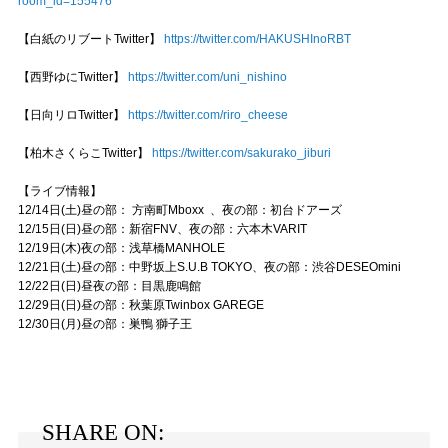
room_id=155476
【白紙のリブートTwitter】
https://twitter.com/HAKUSHInoRBT
【西野ゆにTwitter】
https://twitter.com/uni_nishino
【日向リロTwitter】
https://twitter.com/riro_cheese
【柏木さくらこTwitter】
https://twitter.com/sakurako_jiburi
【ライブ情報】
12/14日(土)昼の部： 方南町Mboxx 、夜の部：初台ドアーズ
12/15日(日)昼の部：新宿FNV、夜の部：六本木VARIT
12/19日(木)夜の部：浅草橋MANHOLE
12/21日(土)昼の部：中野坂上S.U.B TOKYO、夜の部：渋谷DESEOmini
12/22日(日)昼夜の部：目黒鹿鳴館
12/29日(日)昼の部：秋葉原Twinbox GAREGE
12/30日(月)昼の部：巣鴨 獅子王
SHARE ON: