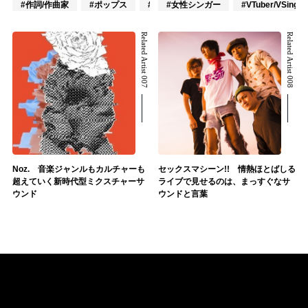
#作詞/作曲家
#ポップス
#ロック
#女性シンガー
#VTuber/VSinger
Related Artist 007
Related Artist 008
Noz. 音楽ジャンルもカルチャーも
セックスマシーン!! 情熱ほとばしる
超えていく新時代型ミクスチャーサ
ライブで見せるのは、まっすぐなサ
ウンド
ウンドと言葉