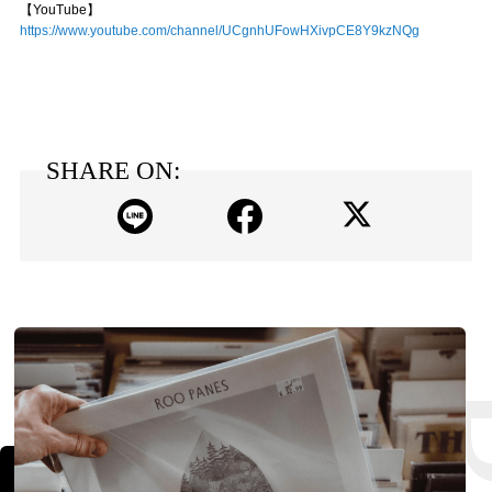
【YouTube】
https://www.youtube.com/channel/UCgnhUFowHXivpCE8Y9kzNQg
SHARE ON: