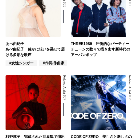
あべ由紀子
THREE1989 圧倒的なパーティー
あべ由紀子 確かに想いを乗せて届
チューンの数々で描き出す新時代の
ける多彩な歌声
アーバンポップ
#女性シンガー
#作詞/作曲家
#ポップス
Related Artist 007
Related Artist 008
杉野淳子 完成された世界観で演出
CODE OF ZERO 美しさと激しさの