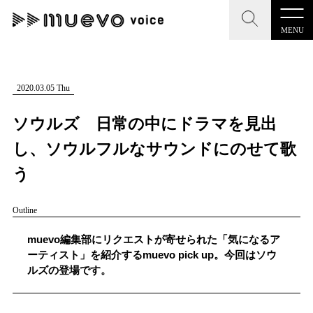
MENU
CLOSE
CLOSE
muevo media
記事を検索する
2020.03.05 Thu
"読者の声を形にする”音楽特化メディア
ソウルズ 日常の中にドラマを見出
し、ソウルフルなサウンドにのせて歌
う
MENU
人気ワード
Outline
記事一覧
#男性SSW
#ポップス
#女性SSW
#ロック
muevo編集部にリクエストが寄せられた「気になるア
プレスリリース一覧
#男性シンガー
#HR/HM
#女性シンガー
ーティスト」を紹介するmuevo pick up。今回はソウ
ルズの登場です。
会社概要
#ヒップホップ
#男性シンガーグループ
#R&B/ソウル
お問い合わせ