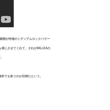
な曲展開が特徴のミディアムロックバラー
じさせてくれて、それがMILLEAの
だ。
。
場所でも歌うのが目標だという。