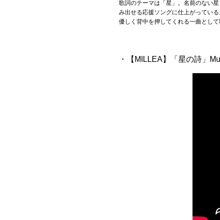
歌詞のテーマは「星」。名前のない星
み出せる応援ソングに仕上がっている
優しく背中を押してくれる一曲として
・【MILLEA】「星の詩」Musi