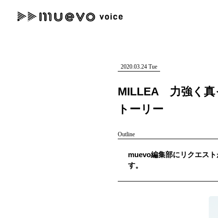
muevo media
記事を検索する
"読者の声を形にする”音楽特化メディア
2020.03.24 Tue
MILLEA 力強
トーリー
人気ワード
Outline
MENU
muevo編集部にリクエスト
#男性SSW
#ポップス
#女性SSW
#ロック
#男性シンガー
す。
記事一覧
プレスリリース一覧
会社概要