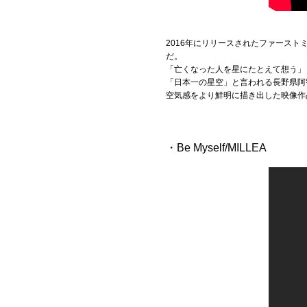
2016年にリリースされたファース
だ。
「亡くなった人を星にたとえて想う」
「日本一の星空」と言われる長野県阿
空気感をより鮮明に描き出した映像作
・Be Myself/MILLEA