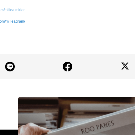
om/millea.mirion
com/milleagram/