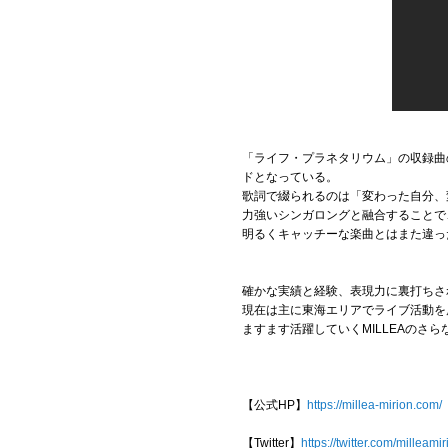
「ライフ・プラネタリウム」の収録曲の
ドとなっている。
歌詞で綴られるのは「変わった自分、
力強いシンガロングと融合することで
明るくキャッチーな楽曲とはまた違っ
確かな実績と経験、表現力に裏打ちさ
現在は主に東海エリアでライブ活動を
ますます活躍していくMILLEAのさ
【公式HP】
https://millea-mirion.com/
【Twitter】
https://twitter.com/milleamir