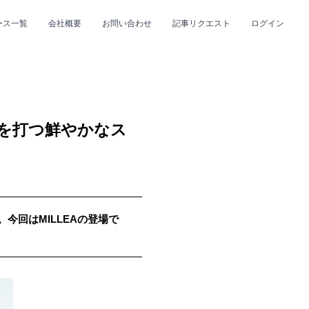
ース一覧
会社概要
お問い合わせ
記事リクエスト
ログイン
CLOSE
CLOSE
心を打つ鮮やかなス
。今回はMILLEAの登場で
プ
#R&B/ソウル