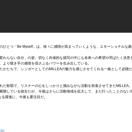
ひとつ「Be Myself」は、徐々に感情が高まっていくような、エモーショナル
変わらない自分」の姿。切なく内省的な描写の中にも未来への希望や羽ばたく決意を感
、より聴き手の感情を揺さぶるパワーを生み出している。
たかたちで、シンガーとしてのMILLEAの魅力を感じさせてくれる一曲として必聴
れた歌唱で、リスナーの心をしっかりと掴みながら活動を前進させてきたMILLEA
展開している彼女だが、今後はさらに活動地域を拡大して、まだ行ったことのない
らなる躍進に、今後も要注目だ。
ion