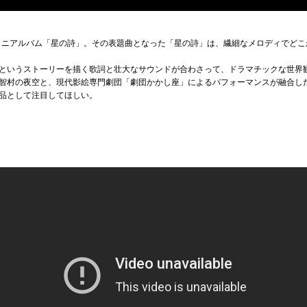
トミニアルバム「星の詩」。その表題曲となった「星の詩」は、繊細なメロディでど
というストーリーを描く歌詞と壮大なサウンドが合わさって、ドラマチックな世界
智村の夜空と、現代影絵専門劇団「劇団かかし座」によるパフォーマンスが融合し
品として注目してほしい。