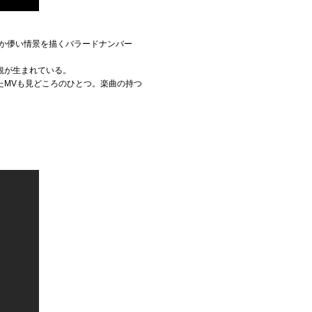
こか儚い情景を描くバラードナンバー
観が生まれている。
たMVも見どころのひとつ。楽曲の持つ