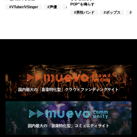
POP”を鳴らす
#VTuber/VSinger
#声優
#アニメ/ゲーム
#男性バンド
#ポップス
#ロ