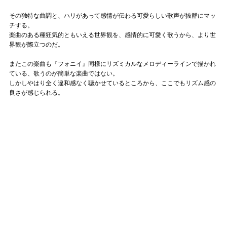
その独特な曲調と、ハリがあって感情が伝わる可愛らしい歌声が抜群にマッ
チする。
楽曲のある種狂気的ともいえる世界観を、感情的に可愛く歌うから、より世
界観が際立つのだ。
またこの楽曲も『フォニイ』同様にリズミカルなメロディーラインで描かれ
ている、歌うのが簡単な楽曲ではない。
しかしやはり全く違和感なく聴かせているところから、ここでもリズム感の
良さが感じられる。