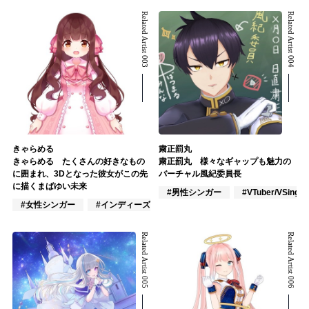
Related Artist 003
Related Artist 004
きゃらめる
粛正罰丸
きゃらめる たくさんの好きなもの
粛正罰丸 様々なギャップも魅力の
に囲まれ、3Dとなった彼女がこの先
バーチャル風紀委員長
に描くまばゆい未来
#男性シンガー
#VTuber/VSinger
#女性シンガー
#インディーズ
#VTuber/VSinger
Related Artist 005
Related Artist 006