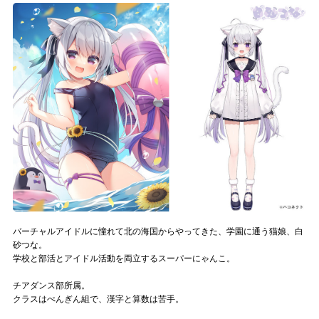
記事リクエスト
ログイン
LINK
muevoクラウドファンディング
muevoコミュニティ
ぶいクラ！by muevo
ぶいコミュ！by muevo
バーチャルアイドルに憧れて北の海国からやってきた、学園に通う猫娘、白
ぶいマガ！ by muevo
砂つな。
学校と部活とアイドル活動を両立するスーパーにゃんこ。
チアダンス部所属。
Follow us
クラスはぺんぎん組で、漢字と算数は苦手。