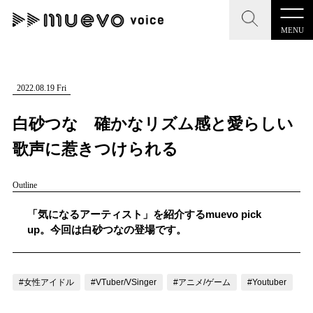
MENU
CLOSE
CLOSE
muevo media
記事を検索する
2022.08.19 Fri
"読者の声を形にする”音楽特化メディア
白砂つな 確かなリズム感と愛らしい
歌声に惹きつけられる
Outline
MENU
人気ワード
記事一覧
「気になるアーティスト」を紹介するmuevo pick
#男性SSW
#ポップス
#女性SSW
#ロック
up。今回は白砂つなの登場です。
プレスリリース一覧
#男性シンガー
#HR/HM
#女性シンガー
会社概要
#ヒップホップ
#男性シンガーグループ
#R&B/ソウル
#女性アイドル
#VTuber/VSinger
#アニメ/ゲーム
#Youtuber
お問い合わせ