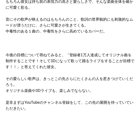
もちろん彼女は持ち前の表現力の高さと愛らしさで、そんな楽曲全体を確か
に可愛く彩る。
音にその歌声が映えるのはもちろんのこと、歌詞の世界観的にも刺激的なム
ードが漂うだけに、さらに可愛さが生きてくる。
中毒性のある１曲の、中毒性をさらに高めているカバーだ。
今後の目標について尋ねてみると、「登録者1万人達成してオリジナル曲を
制作することです！そして3Dになって歌って踊るライブをすることが目標で
す！！」と答えてくれた彼女。
その愛らしい歌声は、きっとこの先さらにたくさんの人を惹きつけていくだ
ろう。
オリジナル楽曲や3Dライブも、楽しみでならない。
是非まずはYouTubeのチャンネル登録をして、この先の展開を待っていてい
ただきたい。