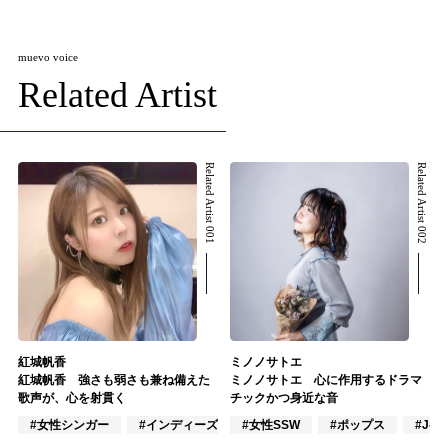
muevo voice
Related Artist
Related Artist 001
Related Artist 002
紅城帆香
ミノノサトエ
紅城帆香 強さも弱さも兼ね備えた
ミノノサトエ 心に作用するドラマ
歌声が、心を射貫く
チックかつ身近な音
#女性シンガー
#インディーズ
#女性SSW
#女性アイドル
#ポップス
#J-P