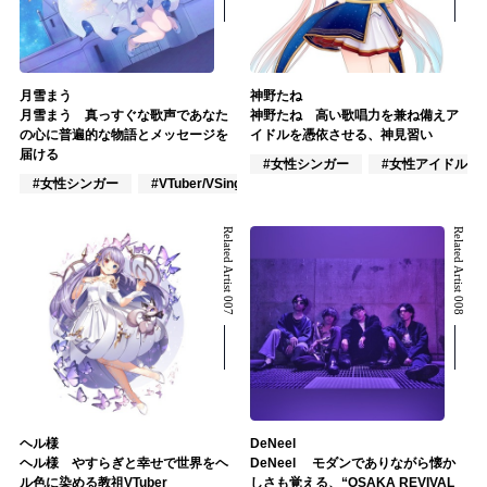
月雪まう
神野たね
月雪まう 真っすぐな歌声であなた
神野たね 高い歌唱力を兼ね備えア
の心に普遍的な物語とメッセージを
イドルを憑依させる、神見習い
届ける
#女性シンガー
#女性アイドル
#女性シンガー
#VTuber/VSinger
#ポップス
Related Artist 007
Related Artist 008
ヘル様
DeNeel
ヘル様 やすらぎと幸せで世界をヘ
DeNeel モダンでありながら懐か
ル色に染める教祖VTuber
しさも覚える、“OSAKA REVIVAL