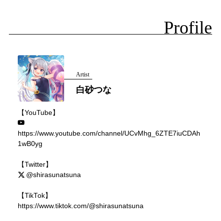
Profile
Artist
白砂つな
【YouTube】
https://www.youtube.com/channel/UCvMhg_6ZTE7iuCDAh
1wB0yg
【Twitter】
@shirasunatsuna
【TikTok】
https://www.tiktok.com/@shirasunatsuna