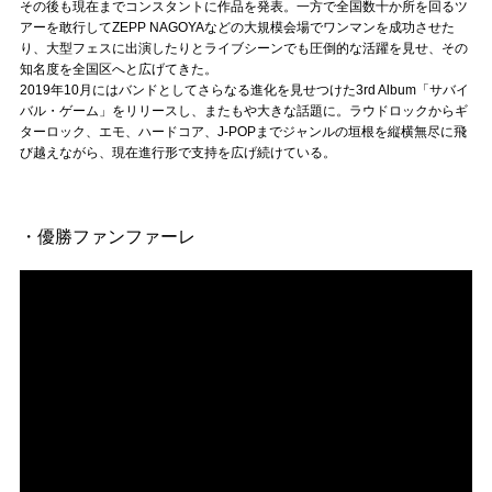
Official SNS
その後も現在までコンスタントに作品を発表。一方で全国数十か所を回るツ
アーを敢行してZEPP NAGOYAなどの大規模会場でワンマンを成功させた
り、大型フェスに出演したりとライブシーンでも圧倒的な活躍を見せ、その
知名度を全国区へと広げてきた。
2019年10月にはバンドとしてさらなる進化を見せつけた3rd Album「サバイ
バル・ゲーム」をリリースし、またもや大きな話題に。ラウドロックからギ
ターロック、エモ、ハードコア、J-POPまでジャンルの垣根を縦横無尽に飛
び越えながら、現在進行形で支持を広げ続けている。
・優勝ファンファーレ