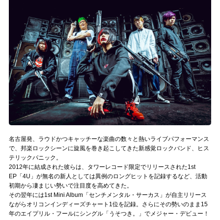
記事リクエスト
ログイン
LINK
muevoクラウドファンディング
muevoコミュニティ
ぶいクラ！by muevo
名古屋発、ラウドかつキャッチーな楽曲の数々と熱いライブパフォーマンス
ぶいコミュ！by muevo
で、邦楽ロックシーンに旋風を巻き起こしてきた新感覚ロックバンド、ヒス
テリックパニック。
2012年に結成された彼らは、タワーレコード限定でリリースされた1st
ぶいマガ！ by muevo
EP「4U」が無名の新人としては異例のロングヒットを記録するなど、活動
初期から凄まじい勢いで注目度を高めてきた。
その翌年には1st Mini Album「センチメンタル・サーカス」が自主リリース
Follow us
ながらオリコンインディーズチャート1位を記録。さらにその勢いのまま15
年のエイプリル・フールにシングル「うそつき。」でメジャー・デビュー！