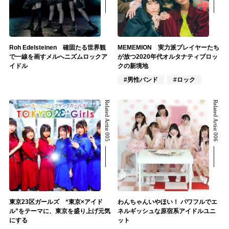
Roh Edelsteinen 確固たる世界観
MEMEMION 実力派プレイヤーたち
で一線を画すメルへニズムロックア
が放つ2020年代オルタナティブロッ
イドル
クの新境地
#男性バンド
#ロック
Related Artist 005
Related Artist 006
東京23区ガールズ “東京×アイド
わんちゃんいやほい！ パワフルでエ
ル”をテーマに、東京を盛り上げ元気
ネルギッシュな原宿系アイドルユニ
にする
ット