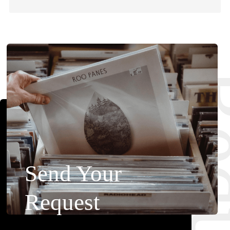
Requ
Send Your
Request