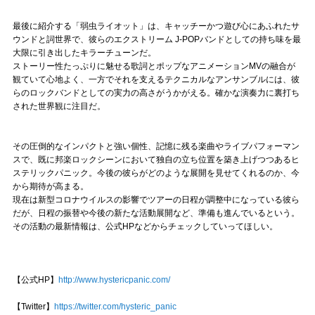
最後に紹介する「弱虫ライオット」は、キャッチーかつ遊び心にあふれたサ
ウンドと詞世界で、彼らのエクストリーム J-POPバンドとしての持ち味を最
大限に引き出したキラーチューンだ。
ストーリー性たっぷりに魅せる歌詞とポップなアニメーションMVの融合が
観ていて心地よく、一方でそれを支えるテクニカルなアンサンブルには、彼
らのロックバンドとしての実力の高さがうかがえる。確かな演奏力に裏打ち
された世界観に注目だ。
その圧倒的なインパクトと強い個性、記憶に残る楽曲やライブパフォーマン
スで、既に邦楽ロックシーンにおいて独自の立ち位置を築き上げつつあるヒ
ステリックパニック。今後の彼らがどのような展開を見せてくれるのか、今
から期待が高まる。
現在は新型コロナウイルスの影響でツアーの日程が調整中になっている彼ら
だが、日程の振替や今後の新たな活動展開など、準備も進んでいるという。
その活動の最新情報は、公式HPなどからチェックしていってほしい。
【公式HP】
http://www.hystericpanic.com/
【Twitter】
https://twitter.com/hysteric_panic