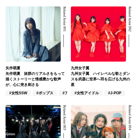
Related Artist 001
Related Artist 002
矢作萌夏
九州女子翼
矢作萌夏 抜群のリアルさをもって
九州女子翼 ハイレベルな歌とダン
描くストーリーと情感豊かな歌声
スを武器に世界へ羽を広げる九州の
が、心に突き刺さる
星
#女性SSW
#ポップス
#アニメ/ゲーム
#女性アイドル
#J-POP
Related Artist 003
Related Artist 004