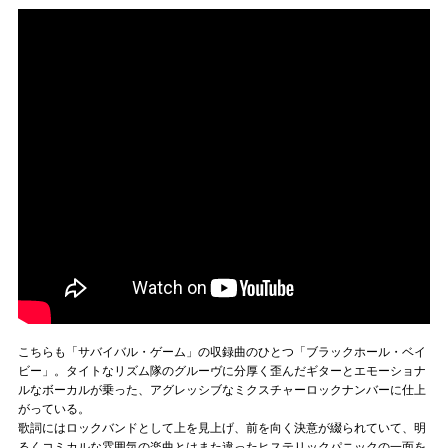
こちらも「サバイバル・ゲーム」の収録曲のひとつ「ブラックホール・ベイ
ビー」。タイトなリズム隊のグルーヴに分厚く歪んだギターとエモーショナ
ルなボーカルが乗った、アグレッシブなミクスチャーロックナンバーに仕上
がっている。
歌詞にはロックバンドとして上を見上げ、前を向く決意が綴られていて、明
るくコミカルな雰囲気の楽曲とはまた違ったヒステリックパニックの一面を