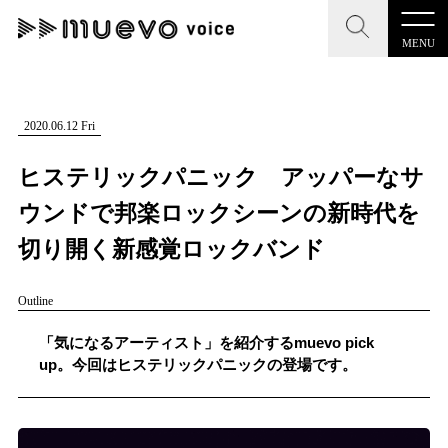
MENU
CLOSE
CLOSE
muevo media
記事を検索する
2020.06.12 Fri
"読者の声を形にする”音楽特化メディア
ヒステリックパニック アッパーなサ
ウンドで邦楽ロックシーンの新時代を
切り開く新感覚ロックバンド
MENU
人気ワード
Outline
記事一覧
#男性SSW
#ポップス
#女性SSW
#ロック
「気になるアーティスト」を紹介するmuevo pick
プレスリリース一覧
#男性シンガー
#HR/HM
#女性シンガー
up。今回はヒステリックパニックの登場です。
会社概要
#ヒップホップ
#男性シンガーグループ
#R&B/ソウル
お問い合わせ