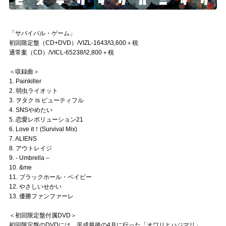
「サバイバル・ゲーム」
初回限定盤（CD+DVD）/VIZL-1643/\3,600＋税
通常案（CD）/VICL-65238/\2,800＋税
＜収録曲＞
1. Painkiller
2. 弱虫ライオット
3. ヲタク is ビューティフル
4. SNSやめたい
5. 恋愛レボリューション21
6. Love it！(Survival Mix)
7. ALIENS
8. アウトレイジ
9. - Umbrella –
10. &me
11. ブラックホール・ベイビー
12. やさしいせかい
13. 優勝ファンファーレ
＜初回限定盤付属DVD＞
初回限定盤のDVDには、平成最後の4月に行った「オワリとハジマリ」