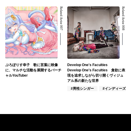
Related Artist 007
Related Artist 008
ぷろぽりす幸子 歌に言葉に映像
Develop One's Faculties
に、マルチな活動を展開するバーチ
Develop One's Faculties 貪欲に表
ャルYouTuber
現を追求しながら切り開くヴィジュ
アル系の新たな世界
#男性シンガー
#インディーズ