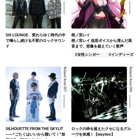
SIX LOUNGE 変わりゆく時代の中
桜ノ宮レイ
で鳴らし続ける不変のロックサウン
桜ノ宮レイ 低音ボイスから澄んだ高
ド
音まで、想像を超えていく歌声
#女性シンガー
#インディーズ
Related Artist 007
Related Artist 008
SILHOUETTE FROM THE SKYLIT
ロックの枠を超えたクセになるグル
――“ごたくはいいから聴いて！”加
ーヴを体感！【waybee】