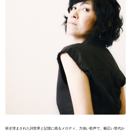
記事リクエスト
ログイン
LINK
muevoクラウドファンディング
muevoコミュニティ
ぶいクラ！by muevo
ぶいコミュ！by muevo
ぶいマガ！ by muevo
Follow us
研ぎ澄まされた詞世界と記憶に残るメロディ、力強い歌声で、幅広い世代か