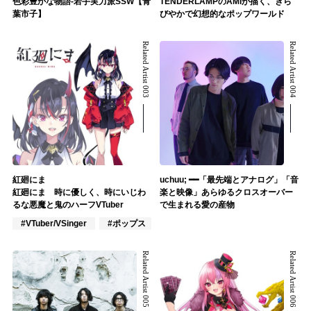
色彩豊かな物語-若手実力派SSW【青
TENDERLAMPのAMIが描く、きら
葉市子】
びやかで幻想的なポップワールド
Related Artist 003
Related Artist 004
紅廻にま
uchuu; ━━「最先端とアナログ」「音
紅廻にま 時に優しく、時にいじわ
楽と映像」あらゆるクロスオーバー
るな悪魔と鬼のハーフVTuber
で生まれる愛の産物
#VTuber/VSinger
#ポップス
#アニメ/ゲーム
Related Artist 005
Related Artist 006