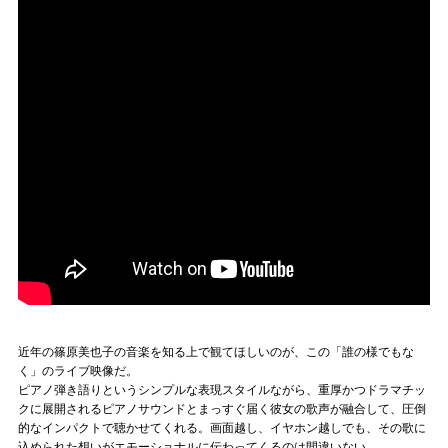
近年の篠原美也子の音楽を知る上で観てほしいのが、この「誰の様でもな
く」のライブ映像だ。
ピアノ弾き語りというシンプルな表現スタイルながら、重厚かつドラマチッ
クに展開されるピアノサウンドとまっすぐ届く彼女の歌声が融合して、圧倒
的なインパクトで聴かせてくれる。画面越し、イヤホン越しでも、その歌に
込められた想いがエモーショナルに伝わってくるのは間違いない。