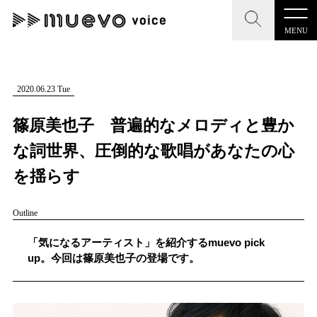
MENU
CLOSE
CLOSE
muevo media
記事を検索する
2020.06.23 Tue
"読者の声を形にする”音楽特化メディア
篠原美也子 普遍的なメロディと豊か
な詞世界、圧倒的な歌唱があなたの心
を揺らす
MENU
人気ワード
Outline
記事一覧
#男性SSW
#ポップス
#女性SSW
#ロック
「気になるアーティスト」を紹介するmuevo pick
プレスリリース一覧
#男性シンガー
#HR/HM
#女性シンガー
up。今回は篠原美也子の登場です。
会社概要
#ヒップホップ
#男性シンガーグループ
#R&B/ソウル
お問い合わせ