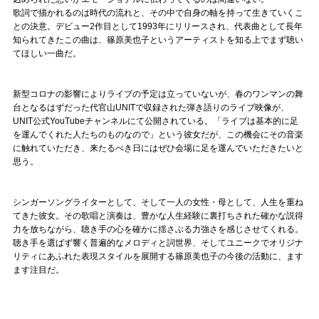
歌詞で描かれるのは時代の流れと、その中で自身の軸を持って生きていくこ
との決意。デビュー2作目として1993年にリリースされ、代表曲として長年
知られてきたこの曲は、篠原美也子というアーティストを知る上でまず聴い
てほしい一曲だ。
新型コロナの影響によりライブの予定は立っていないが、春のワンマンの舞
台となるはずだった代官山UNITで収録された弾き語りのライブ映像が、
UNIT公式YouTubeチャンネルにて公開されている。「ライブは基本的に足
を運んでくれた人たちのものなので」という彼女だが、この機会にその音楽
に触れていただき、来たるべき日にはぜひ会場に足を運んでいただきたいと
思う。
シンガーソングライターとして、そして一人の女性・母として、人生を重ね
てきた彼女。その歌唱と演奏は、豊かな人生経験に裏打ちされた確かな説得
力を放ちながら、聴き手の心を確かに揺さぶる力強さを感じさせてくれる。
聴き手を選ばず響く普遍的なメロディと詞世界、そしてユニークでオリジナ
リティにあふれた表現スタイルを展開する篠原美也子の今後の活動に、ます
ます注目だ。