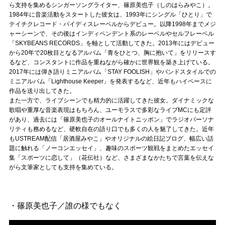
Official SNS
ら支持を集めるシンガーソングライター、篠原美也子（しのはらみやこ）。
1984年に音楽活動をスタートした彼女は、1993年にシングル「ひとり」で
テイチクレコード・バイディスレーベルからデビュー。以降1998年までメジ
ャーシーンで、その後はインディペンデント系のレーベルやセルフレーベル
「SKYBEANS RECORDS」を軸として活動してきた。2013年にはデビュー
から20年で20枚目となるアルバム「青をひとつ、胸に抱いて」をリリースす
るなど、コンスタントに作品を重ねながら確かに世界観を築き上げている。
2017年には弾き語りミニアルバム「STAY FOOLISH」やバンドスタイルでの
ミニアルバム「Lighthouse Keeper」を発表するなど、近年もハイペースに
作品を送り出してきた。
また一方で、ライブシーンでも精力的に活躍してきた彼女。ダイナミックな
歌唱や重厚な音楽表現はもちろん、ユーモラスで多彩なライブMCにも定評
があり、過去には「篠原美也子のオールナイトニッポン」でラジオパーソナ
リティも務めるなど、硬軟自在の語り口でも多くの人を魅了してきた。近年
もUSTREAM配信「居酒屋みやこ」やオリジナルの絵日記ブログ、幅広い話
題に触れる「ノーコンエッセイ」、趣味のスポーツ観戦をまとめたエッセイ
集「スポーツに恋して」（花伝社）など、さまざまなかたちで言葉を伝えな
がら文筆家としても支持を集めている。
・篠原美也子／誰の様でもなく