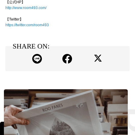
【公式HP】
http://www.room493.com/
【Twitter】
https://twitter.com/room493
SHARE ON: