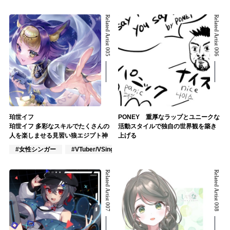
Related Artist 005
Related Artist 006
珀世イフ
PONEY 重厚なラップとユニークな
珀世イフ 多彩なスキルでたくさんの
活動スタイルで独自の世界観を築き
人を楽しませる見習い狼エジプト神
上げる
#女性シンガー
#VTuber/VSinger
#アカペラ
Related Artist 007
Related Artist 008