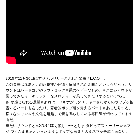
2019年11月30日にデジタルリリースされた楽曲「L.C.G」。
この楽曲は花冷え。の超越性が色濃く反映された楽曲だといえるだろう。サ
ウンドはハードコアやラウドロック直系のヘビーなもの。そこにシャウトが
乗ってきたり、キャッチーなメロディーが乗ってきたりするという“らし
さ”が感じられる展開もあれば、ユキナがミクスチャーさながらのラップを披
露するパートもあったり、若者的ポップ感を覚えるパートもあったりする。
様々なジャンルや文化を超越して音を鳴らしている雰囲気が伝わってくる１
曲だ。
重たいサウンドと≪SNS 100万欲しい〜 とりま タピってストーリー≫≪マ
ジ ぴえんまる≫といったようなポップな言葉とのミスマッチ感も面白い。