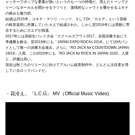
Official SNS
ャッチーでポップな要素が強いというのも一つの特徴だ。澄んだトーンでク
リーンなボーカルを聞かせるマツリと、激情的なシャウトを響かせるユキナ
の絡みも魅力的。
結成は2015年。ユキナ・マツリ・ヘッツ、そしてDr.「カエデ」という高校
の軽音楽部に所属していた４人で結成された。しかし翌2016年には受験に専
念するためにカエデが脱退。
2017年には高校生バンド大会「スクールズアウト2017」全国決勝大会にて
準優勝を飾る。翌2018年にも「JAPAN EXPO ROCKs 2018」にて10代バン
ドとして唯一の決勝大会進出。さらに「RO JACK for COUNTDOWN JAPAN
18/19」入賞。この2020年にも「RO JACK for ROCK IN JAPAN 2020」入賞
と、評価は高い。
現在は秋ごろのリリースに向けてアルバム鋭意制作中。どんどん注目度を増
しているロックバンドだ。
・花冷え。「L.C.G」 MV（Official Music Video)