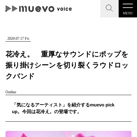
MENU
CLOSE
CLOSE
muevo media
記事を検索する
2020.07.17 Fri
"読者の声を形にする”音楽特化メディア
花冷え。 重厚なサウンドにポップを
振り掛けシーンを切り裂くラウドロッ
クバンド
MENU
人気ワード
Outline
記事一覧
#男性SSW
#ポップス
#女性SSW
#ロック
「気になるアーティスト」を紹介するmuevo pick
プレスリリース一覧
#男性シンガー
#HR/HM
#女性シンガー
up。今回は花冷え。の登場です。
会社概要
#ヒップホップ
#男性シンガーグループ
#R&B/ソウル
お問い合わせ