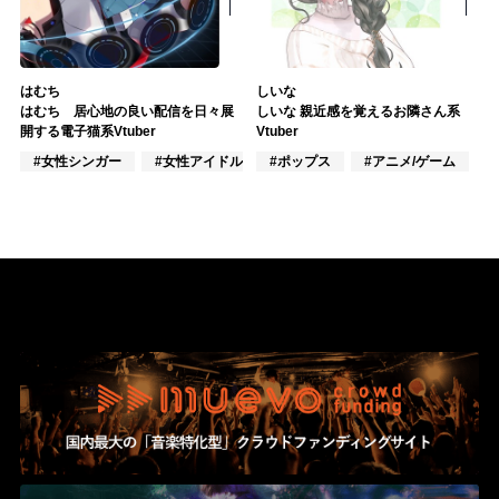
はむち
しいな
はむち 居心地の良い配信を日々展
しいな 親近感を覚えるお隣さん系
開する電子猫系Vtuber
Vtuber
#女性シンガー
#女性アイドル
#ポップス
#VTuber/VSinger
#アニメ/ゲーム