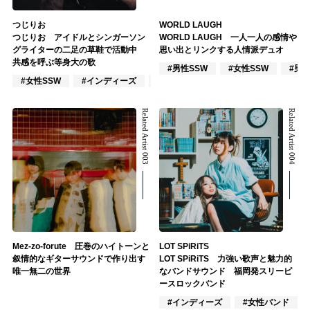
つじりお
WORLD LAUGH
つじりお アイドルとシンガーソン
WORLD LAUGH 一人一人の感情や
グライターの二足の草鞋で活動中
思い出とリンクする人情派デュオ
共感を呼ぶ等身大の歌
#男性SSW
#女性SSW
#男
#女性SSW
#インディーズ
#ポップス
Related Artist 003
Related Artist 004
Mez-zo-forute 圧巻のハイトーンと
LOT SPiRiTS
叙情的なギターサウンドで作り出す
LOT SPiRiTS 力強い歌声と魅力的
唯一無二の世界
なバンドサウンド 福岡発スリーピ
ースロックバンド
#インディーズ
#女性バンド