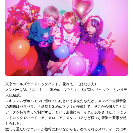
記事リクエスト
ログイン
LINK
muevoクラウドファンディング
muevoコミュニティ
ぶいクラ！by muevo
東京ガールズラウドロックバンド、花冷え。（はなびえ）
ぶいコミュ！by muevo
メンバーはVo.「ユキナ」、Gt./Vo.「マツリ」、Ba./Cho.「ヘッツ」という三
人組編成。
マキシマムザホルモンに憧れていたという彼女たちだが、メンバー全員音楽
ぶいマガ！ by muevo
の趣味はバラバラ。「基盤をGt./Vo.マツリが作成して、そこから個人ごとに
データを持ち寄って制作する」という楽曲にも、それが反映されたようにラ
ウドロックやハードコア、メロコア、メタルコアなど様々な音楽の要素が感
Follow us
じられる。
激しく重たいサウンドが根幹にありながらも、奏でられるメロディーにはキ