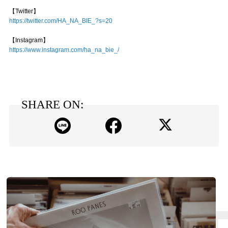
【Twitter】
https://twitter.com/HA_NA_BIE_?s=20
【Instagram】
https://www.instagram.com/ha_na_bie_/
SHARE ON: