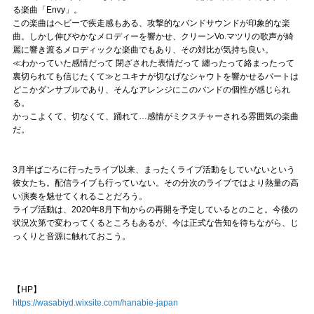
る楽曲「Envy」。
この楽曲はヘビーで疾走感もある、攻撃的なバンドサウンドが印象的な楽
曲。しかし伸びやかなメロディーを響かせ、クリーンVo.マツリの歌声が綺
麗に響き渡るメロディックな楽曲でもあり、その対比が気持ち良い。
≪わかっていた感情だって 閉ざされた表情だって 纏ったって絡まったって
裏切られても信じたくて≫とユキナが切なげなシャウトを響かせるパートは
どこかダンサブルであり、そんなアレンジにこのバンドの個性が感じられ
る。
かっこよくて、切なくて、踊れて…感情がミクスチャーされる雰囲気の楽曲
だ。
3月半ばごろに行ったライブ以来、まったくライブ活動をしていないという
彼女たち。配信ライブも行っていない。その分次のライブではより熱量の高
い演奏を魅せてくれることだろう。
ライブ活動は、2020年8月下旬からの再開を予定しているとのこと。今後の
状況次第で変わってくるところもあるが、今は正式な告知を待ちながら、じ
っくりと音源に触れておこう。
【HP】
https://wasabiyd.wixsite.com/hanabie-japan