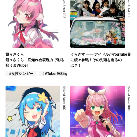
Related Artist 005
Related Artist 006
餅々さくら
うらきす ━━ アイドルがYouTube界
餅々さくら 底知れぬ表現力で彩る
に続々参戦！その先頭を走るの
歌うまVtuber
は？！
#女性シンガー
#VTuber/VSinger
#VOCALOID
Related Artist 007
Related Artist 008