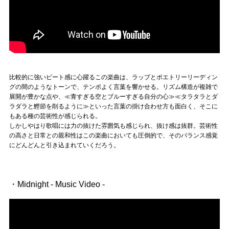
比較的に強いビート感に心躍るこの楽曲は、ラップとポエトリーリーディン
グの間のようなトーンで、テンポよく言葉を響かせる。リズム構造が複雑で
展開が豊かな点や、≪青すぎる空とブルーすぎる自分の心≫≪タラタラとダ
ラダラと鰹節を削るように≫といった言葉の掛け合わせ方も面白く、そこに
もある種の芸術性が感じられる。
しかしやはり歌唱には力の抜けた雰囲気も感じられ、抜け感は抜群。芸術性
の高さと日常との親和性はこの楽曲においても圧倒的で、そのバランス感覚
にどんどんと引き込まれていくだろう。
・Midnight - Music Video -