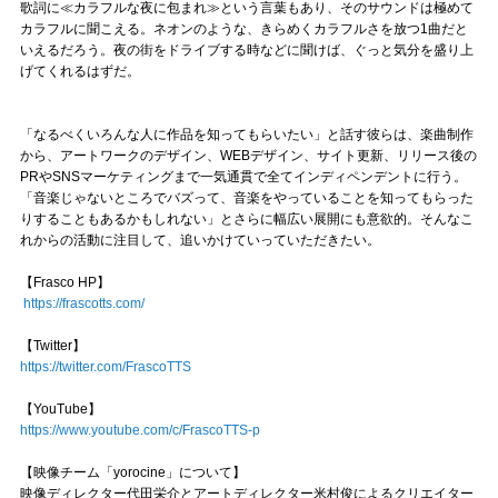
歌詞に≪カラフルな夜に包まれ≫という言葉もあり、そのサウンドは極めて
カラフルに聞こえる。ネオンのような、きらめくカラフルさを放つ1曲だと
いえるだろう。夜の街をドライブする時などに聞けば、ぐっと気分を盛り上
げてくれるはずだ。
「なるべくいろんな人に作品を知ってもらいたい」と話す彼らは、楽曲制作
から、アートワークのデザイン、WEBデザイン、サイト更新、リリース後の
PRやSNSマーケティングまで一気通貫で全てインディペンデントに行う。
「音楽じゃないところでバズって、音楽をやっていることを知ってもらった
りすることもあるかもしれない」とさらに幅広い展開にも意欲的。そんなこ
れからの活動に注目して、追いかけていっていただきたい。
【Frasco HP】
https://frascotts.com/
【Twitter】
https://twitter.com/FrascoTTS
【YouTube】
https://www.youtube.com/c/FrascoTTS-p
【映像チーム「yorocine」について】
映像ディレクター代田栄介とアートディレクター米村俊によるクリエイター