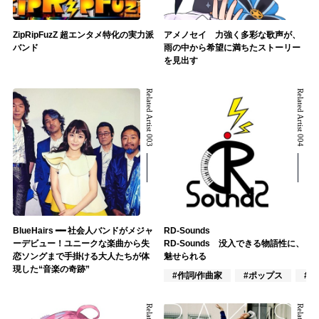
ZipRipFuzZ 超エンタメ特化の実力派
アメノセイ 力強く多彩な歌声が、
バンド
雨の中から希望に満ちたストーリー
を見出す
Related Artist 003
Related Artist 004
BlueHairs ━━ 社会人バンドがメジャ
RD-Sounds
ーデビュー！ユニークな楽曲から失
RD-Sounds 没入できる物語性に、
恋ソングまで手掛ける大人たちが体
魅せられる
現した“音楽の奇跡”
#作詞/作曲家
#ポップス
#ア