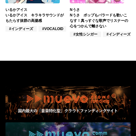
いるかアイス
Nうさ
いるかアイス キラキラサウンドが
Nうさ ポップもバラードも歌いこ
もたらす抜群の高揚感
なす！真っすぐな歌声でリスナーの
心をつかんで離さない
#インディーズ
#VOCALOID
#作詞/作曲家
#女性シンガー
#インディーズ