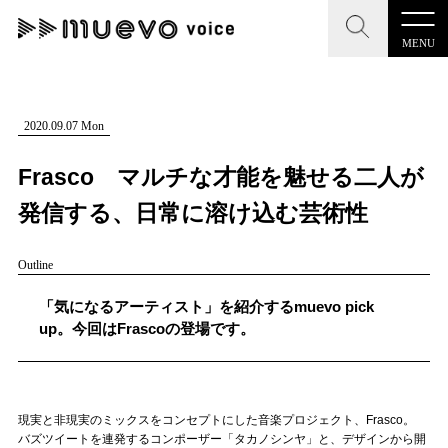
MENU
CLOSE
CLOSE
muevo media
記事を検索する
2020.09.07 Mon
"読者の声を形にする”音楽特化メディア
Frasco マルチな才能を魅せる二人が
発信する、日常に溶け込む芸術性
Outline
MENU
人気ワード
記事一覧
「気になるアーティスト」を紹介するmuevo pick
#男性SSW
#ポップス
#女性SSW
#ロック
up。今回はFrascoの登場です。
プレスリリース一覧
#男性シンガー
#HR/HM
#女性シンガー
会社概要
#ヒップホップ
#男性シンガーグループ
#R&B/ソウル
現実と非現実のミックスをコンセプトにした音楽プロジェクト、Frasco。
お問い合わせ
バズツイートを連発するコンポーザー「タカノシンヤ」と、デザインから開