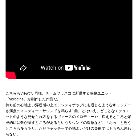
こちらもViewtiful同様、チームフラスコに所属する映像ユニット
「yorocine」が制作した作品だ。
持ち前の心地よい浮遊感の上で、シティポップにも通じるようなキャッチー
さ満点のメロディー・サウンドを鳴らす1曲。とはいえ、どことなくデュエ
ットのような発せられ方をするヴァースのメロディーや、抑えるところと爆
発的に音数が増すところがあるというサウンドの緩急など、「おっ」と思う
ところも多々あり、ただキャッチーで心地よいだけの楽曲ではもちろん終わ
らない。