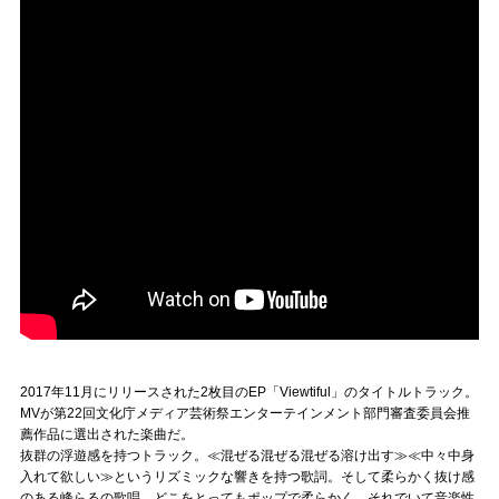
Official SNS
2017年11月にリリースされた2枚目のEP「Viewtiful」のタイトルトラック。
MVが第22回文化庁メディア芸術祭エンターテインメント部門審査委員会推
薦作品に選出された楽曲だ。
抜群の浮遊感を持つトラック。≪混ぜる混ぜる混ぜる溶け出す≫≪中々中身
入れて欲しい≫というリズミックな響きを持つ歌詞。そして柔らかく抜け感
のある峰らるの歌唱。どこをとってもポップで柔らかく、それでいて音楽性