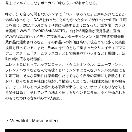
発までマルチにこなすボーカル「峰らる」の2名からなる。
記事リクエスト
峰が、知り合って間もないシンヤに「バンドやろうぜ」と声をかけたことが
ログイン
結成のきっかけ。DAWを触ったことのなかったタカノが作った一曲目に手応
えを感じ、2015年5月ごろより共に活動するようになった。坂本龍一のラジ
オ番組 J-WAVE「RADIO SAKAMOTO」では計3回楽曲が優秀作品に選出。
MVが第22回文化庁メディア芸術祭エンターテインメント部門審査委員会推
LINK
薦作品に選出されるなど、その作品への評価は高い。現在までに多くの楽曲
提供も行っている。また、Frascoを中心として集まったクリエイティブプロ
muevoクラウドファンディング
デュースチーム「チームフラスコ」として映像やアパレルなども展開し、活
動の幅の広さも特徴的。
muevoコミュニティ
エレクトロにヒップホップにロック。さらにネオソウル、ニューファンク、
フレンチハウスなどなんでも聴くというシンヤはどんなジャンルの楽曲にも
対応可能。そんな音楽性は楽曲提供だけではなく自身の音楽にも反映されて
ぶいクラ！by muevo
おり、様々な音楽を独自に解釈し再構築したような、独自性の高い音を鳴ら
す。そこに峰らるの抜け感のある歌声が乗ることで、ポップでありながらも
ぶいコミュ！by muevo
音楽性は高く、それでいて心地よく聴けるサウンドに昇華。高く評価される
のもうなづける音を鳴らす2人組だ。
ぶいマガ！ by muevo
・Viewtiful - Music Video -
Follow us