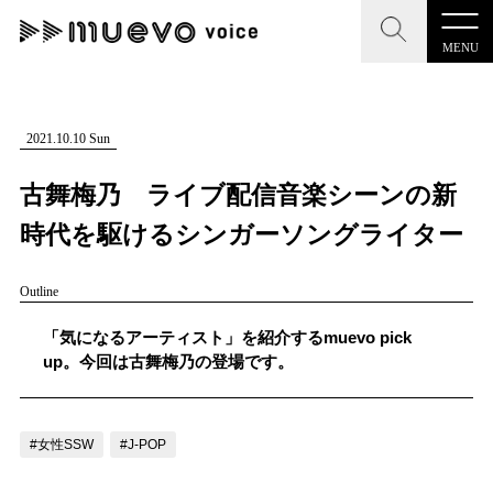
MENU
CLOSE
CLOSE
muevo media
記事を検索する
2021.10.10 Sun
"読者の声を形にする”音楽特化メディア
古舞梅乃 ライブ配信音楽シーンの新
時代を駆けるシンガーソングライター
Outline
MENU
人気ワード
記事一覧
「気になるアーティスト」を紹介するmuevo pick
#男性SSW
#ポップス
#女性SSW
#ロック
up。今回は古舞梅乃の登場です。
プレスリリース一覧
#男性シンガー
#HR/HM
#女性シンガー
会社概要
#ヒップホップ
#男性シンガーグループ
#R&B/ソウル
#女性SSW
#J-POP
お問い合わせ