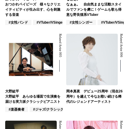
おつかれベイビーズ 様々なクリエ
なぁぁ。 自由気ままな活動スタイ
イティビティが生み出す、心を刺激
ルでファンを虜に！ゲームも歌も得
する音楽
意な野良猫系VTuber
#女性バンド
#VTuber/VSinger
#女性シンガー
#作詞/作曲家
#VTuber/VSinger
Related Artist 005
Related Artist 006
大野紘平
岡本真夜 デビュー25周年（現在26
大野紘平 あらゆる場面で生演奏を
周年）を越えて今なお歌い続ける稀
届ける実力派クラシックピアニスト
代のレジェンドアーティスト
#楽器奏者
#ジャズ/クラシック
#ピアノ