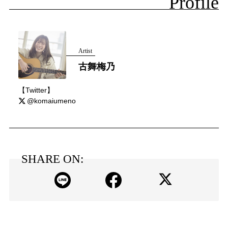
Profile
Artist
古舞梅乃
【Twitter】
@komaiumeno
SHARE ON: