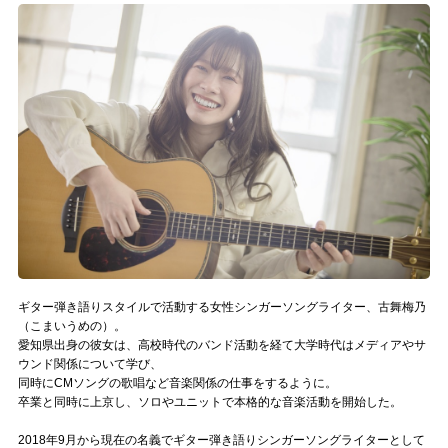
記事リクエスト
ログイン
LINK
muevoクラウドファンディング
muevoコミュニティ
ぶいクラ！by muevo
ぶいコミュ！by muevo
ギター弾き語りスタイルで活動する女性シンガーソングライター、古舞梅乃
（こまいうめの）。
ぶいマガ！ by muevo
愛知県出身の彼女は、高校時代のバンド活動を経て大学時代はメディアやサ
ウンド関係について学び、
同時にCMソングの歌唱など音楽関係の仕事をするように。
卒業と同時に上京し、ソロやユニットで本格的な音楽活動を開始した。
Follow us
2018年9月から現在の名義でギター弾き語りシンガーソングライターとして