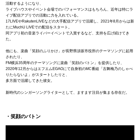
Official SNS
活動するようになり、
ライブハウスやイベント会場でのパフォーマンスはもちろん、近年は特にラ
イブ配信アプリでの活動に力を入れている。
17LIVEやRakutenLIVEなどの大手配信アプリで活躍し、2021年8月からは新
たにMuchU LIVEでの配信をスタート。
同アプリ初の音楽ライバーイベントで入賞するなど、支持を広げ続けてき
た。
他にも、楽曲「笑顔のふりかけ」が長野県須坂市役所のテーマソングに起用
されたり、
FM横浜35周年のテーマソングに楽曲「笑顔のバトン」を提供したり、
2020年12月からはエフエムEGAOにて自身初のMC番組「古舞梅乃のしゃべ
りたらないよ」がスタートしたりと、
多方面で活躍してきた彼女。
新時代のシンガーソングライターとして、ますます注目が集まる存在だ。
・笑顔のバトン