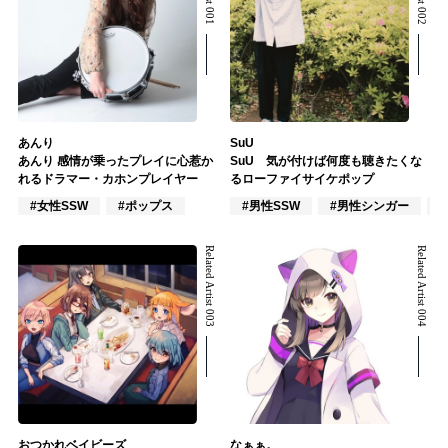
あんり
SuU
あんり 感情が乗ったプレイに心惹か
SuU 気が付けば何度も聴きたくな
れるドラマー・カホンプレイヤー
るローファイサイケポップ
#女性SSW
#ポップス
#男性SSW
#男性シンガー
#
Related Artist 003
Related Artist 004
おつかれベイビーズ
なぁぁ。