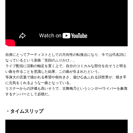
自身にとってアーティストとしての方向性の転換点になり、今では代名詞に
なっているという楽曲「笑顔のふりかけ」。
ライブ配信に活動の軸足を置く上で、自分のコミカルな部分を出そうと明る
い曲を作ることを意識した結果、この曲が生まれたという。
等身大の言葉で描かれる希望や前向きさ、遊び心あふれる詞世界が、聴き手
に元気をくれるような一曲となっている。
リスナーからの評価も高いそうで、古舞梅乃というシンガー/ライバーを象徴
するナンバーとして必聴だ。
・タイムスリップ