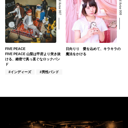
Related Artist 007
Related Artist 008
FIVE PEACE
日向りり 愛を込めて、キラキラの
FIVE PEACE 山梨は甲府より突き抜
魔法をかける
ける、緻密で真っ直ぐなロックバン
ド
#インディーズ
#男性バンド
#作詞/作曲家