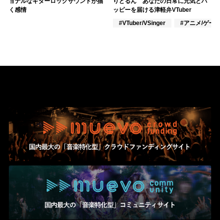
ョナルなギターロックサウンドが描
りとるん あなたの日常に元気とハ
く感情
ッピーを届ける津軽弁VTuber
#VTuber/VSinger
#アニメ/ゲー