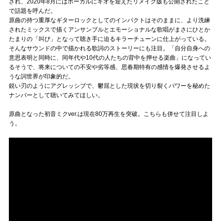
され、2020年8月にはボーカルにキオを迎えたリメイク版も公開されたこと
で話題を呼んだ。
原曲の持つ重厚なギターロックとしてのインパクトはそのままに、より洗練
されたミックスで描くアンサンブルとエモーショナルな歌唱がまさにひとか
たまりの「叫び」となって聴き手に迫るキラーチューンに仕上がっている。
そんなサウンドの中で描かれる歌詞のストーリーにも注目。「自分自身への
意思表明と同時に、同年代や10代の人たちの背中を押せる楽曲」になってい
るそうで、将来についての不安や劣等感、思春期特有の感情を爆発させるよ
うな詞世界が印象的だ。
鋭い刃のようにアグレッシブで、鬱屈とした現状を切り裂くパワーを秘めた
ナンバーとして聴いてみてほしい。
原曲となった初音ミクver.は現在80万再生を突破。こちらも併せて注目しよ
う。