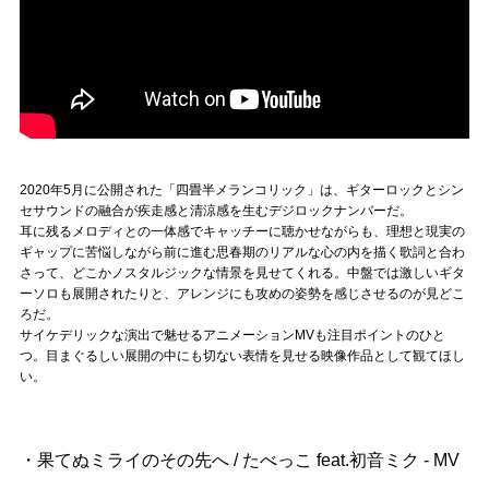
2020年5月に公開された「四畳半メランコリック」は、ギターロックとシン
セサウンドの融合が疾走感と清涼感を生むデジロックナンバーだ。
耳に残るメロディとの一体感でキャッチーに聴かせながらも、理想と現実の
ギャップに苦悩しながら前に進む思春期のリアルな心の内を描く歌詞と合わ
さって、どこかノスタルジックな情景を見せてくれる。中盤では激しいギタ
ーソロも展開されたりと、アレンジにも攻めの姿勢を感じさせるのが見どこ
ろだ。
サイケデリックな演出で魅せるアニメーションMVも注目ポイントのひと
つ。目まぐるしい展開の中にも切ない表情を見せる映像作品として観てほし
い。
・果てぬミライのその先へ / たべっこ feat.初音ミク - MV