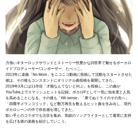
記事リクエスト
ログイン
LINK
muevoクラウドファンディング
力強いギターロックサウンドとストーリー性豊かな詞世界で魅せるボーカロ
muevoコミュニティ
イドプロデューサー/コンポーザー、たべっこ。
2013年に楽曲「No More」をニコニコ動画に投稿して活動をスタートさせた
ぶいクラ！by muevo
彼は、その後もコンスタントにオリジナル曲投稿を展開してきた。
2019年3月には11作目「才能なんてないと叫ぶ」を投稿し、この曲が
YouTube上でスマッシュヒットを記録。ボカロPとして一気に知名度と人気
ぶいコミュ！by muevo
を高めることになる。その後も「6th sense」「果てぬミライのその先へ」
「四畳半メランコリック」など数万再生を数えるヒット曲を生み出し、現代
ぶいマガ！ by muevo
ボカロシーンの中で存在感を増してきた。
歌い手とのコラボでも注目を集め、気鋭のソングライターとして着実に支持
を広げる彼の楽曲を紹介していこう。
Follow us