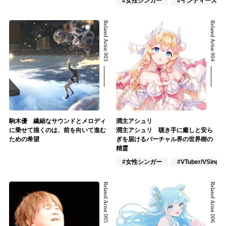
#女性シンガー
#インディーズ
Related Artist 003
Related Artist 004
駒木優 繊細なサウンドとメロディ
潤主アシュリ
に乗せて描くのは、前を向いて進む
潤主アシュリ 聴き手に癒しと安ら
ための希望
ぎを届けるバーチャル界の世界樹の
精霊
#女性シンガー
#VTuber/VSinger
Related Artist 005
Related Artist 006