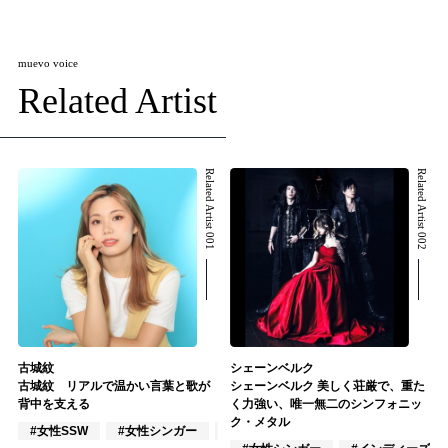
muevo voice
Related Artist
Related Artist 001
Related Artist 002
古城紋
シェーンベルク
古城紋 リアルで温かい言葉と歌が
シェーンベルク 美しく荘厳で、重た
背中を支える
く力強い、唯一無二のシンフォニッ
ク・メタル
#女性SSW
#女性シンガー
#インディーズ