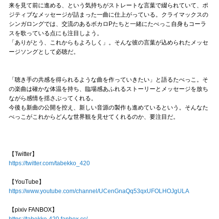
来を見て前に進める、という気持ちがストレートな言葉で綴られていて、ポ
ジティブなメッセージが詰まった一曲に仕上がっている。クライマックスの
シンガロングでは、交流のあるボカロPたちと一緒にたべっこ自身もコーラ
スを歌っている点にも注目しよう。
「ありがとう、これからもよろしく」。そんな彼の言葉が込められたメッセ
ージソングとして必聴だ。
「聴き手の共感を得られるような曲を作っていきたい」と語るたべっこ。そ
の楽曲は確かな体温を持ち、臨場感あふれるストーリーとメッセージを放ち
ながら感情を揺さぶってくれる。
今後も新曲の公開を控え、新しい音源の製作も進めているという。そんなた
べっこがこれからどんな世界観を見せてくれるのか、要注目だ。
【Twitter】
https://twitter.com/tabekko_420
【YouTube】
https://www.youtube.com/channel/UCenGnaQq53qxUFOLHOJgULA
【pixiv FANBOX】
https://tabekko-420.fanbox.cc/