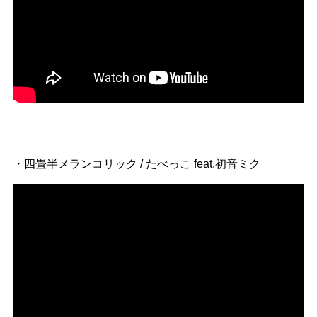
・四畳半メランコリック / たべっこ feat.初音ミク