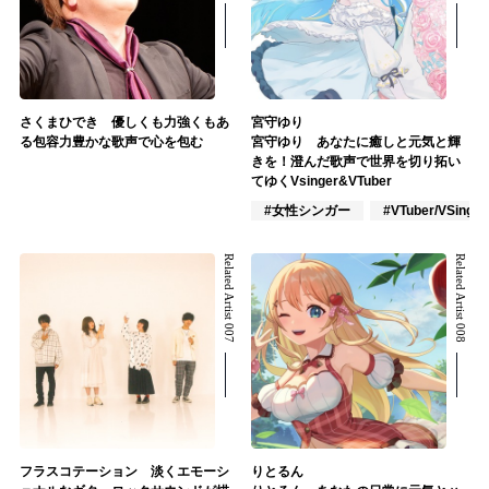
さくまひでき 優しくも力強くもあ
宮守ゆり
る包容力豊かな歌声で心を包む
宮守ゆり あなたに癒しと元気と輝
きを！澄んだ歌声で世界を切り拓い
てゆくVsinger&VTuber
#女性シンガー
#VTuber/VSinger
Related Artist 007
Related Artist 008
フラスコテーション 淡くエモーシ
りとるん