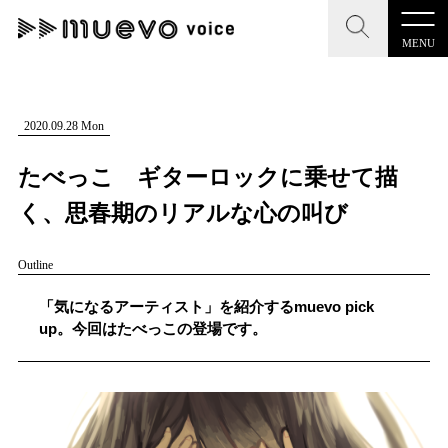
MENU
CLOSE
CLOSE
muevo media
記事を検索する
2020.09.28 Mon
"読者の声を形にする”音楽特化メディア
たべっこ ギターロックに乗せて描
く、思春期のリアルな心の叫び
Outline
MENU
人気ワード
記事一覧
「気になるアーティスト」を紹介するmuevo pick
#男性SSW
#ポップス
#女性SSW
#ロック
up。今回はたべっこの登場です。
プレスリリース一覧
#男性シンガー
#HR/HM
#女性シンガー
会社概要
#ヒップホップ
#男性シンガーグループ
#R&B/ソウル
お問い合わせ