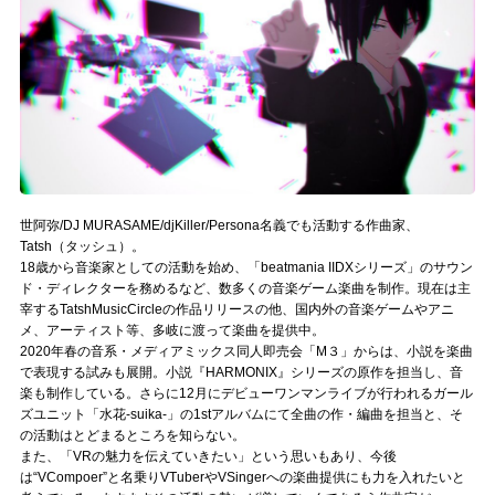
記事リクエスト
ログイン
LINK
muevoクラウドファンディング
世阿弥/DJ MURASAME/djKiller/Persona名義でも活動する作曲家、
muevoコミュニティ
Tatsh（タッシュ）。
18歳から音楽家としての活動を始め、「beatmania IIDXシリーズ」のサウン
ぶいクラ！by muevo
ド・ディレクターを務めるなど、数多くの音楽ゲーム楽曲を制作。現在は主
宰するTatshMusicCircleの作品リリースの他、国内外の音楽ゲームやアニ
メ、アーティスト等、多岐に渡って楽曲を提供中。
ぶいコミュ！by muevo
2020年春の音系・メディアミックス同人即売会「M３」からは、小説を楽曲
で表現する試みも展開。小説『HARMONIX』シリーズの原作を担当し、音
ぶいマガ！ by muevo
楽も制作している。さらに12月にデビューワンマンライブが行われるガール
ズユニット「水花-suika-」の1stアルバムにて全曲の作・編曲を担当と、そ
の活動はとどまるところを知らない。
Follow us
また、「VRの魅力を伝えていきたい」という思いもあり、今後
は“VCompoer”と名乗りVTuberやVSingerへの楽曲提供にも力を入れたいと