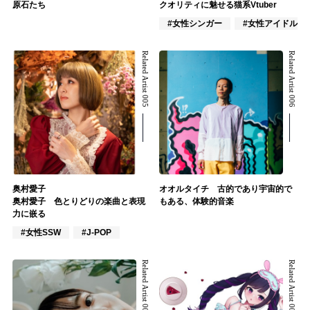
原石たち
クオリティに魅せる猫系Vtuber
#女性シンガー
#女性アイドル
Related Artist 005
Related Artist 006
奥村愛子
オオルタイチ 古的であり宇宙的で
奥村愛子 色とりどりの楽曲と表現
もある、体験的音楽
力に嵌る
#女性SSW
#J-POP
Related Artist 007
Related Artist 008