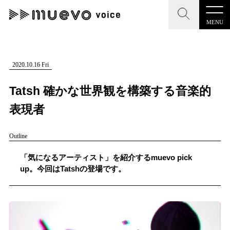
MENU
CLOSE
CLOSE
muevo media
記事を検索する
2020.10.16 Fri
"読者の声を形にする”音楽特化メディア
Tatsh 確かな世界観を構築する音楽的
表現者
Outline
MENU
人気ワード
記事一覧
「気になるアーティスト」を紹介するmuevo pick
#男性SSW
#ポップス
#女性SSW
#ロック
up。今回はTatshの登場です。
プレスリリース一覧
#男性シンガー
#HR/HM
#女性シンガー
会社概要
#ヒップホップ
#男性シンガーグループ
#R&B/ソウル
お問い合わせ