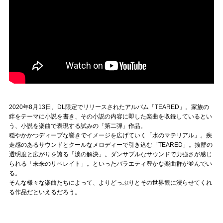
2020年8月13日、DL限定でリリースされたアルバム「TEARED」。家族の
絆をテーマに小説を書き、その小説の内容に即した楽曲を収録しているとい
う、小説を楽曲で表現する試みの「第二弾」作品。
穏やかかつディープな響きでイメージを広げていく「水のマテリアル」。疾
走感のあるサウンドとクールなメロディーで引き込む「TEARED」。抜群の
透明度と広がりを誇る「涙の解決」。ダンサブルなサウンドで力強さが感じ
られる「未来のリベレイト」。といったバラエティ豊かな楽曲群が並んでい
る。
そんな様々な楽曲たちによって、よりどっぷりとその世界観に浸らせてくれ
る作品だといえるだろう。