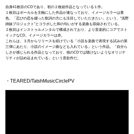
自身41枚目のCDであり、初の２枚組作品となっている１作。
１枚目はボーカルを主軸にした作品が連なっており、イメージカラーは黄
色。「忍びの恋を綴った歌詞の方にも注目していただきたい」という、“浅野
姉妹プロジェクト”とコラボした和の匂いがする楽曲も収録されている。
２枚目はインストゥルメンタルで構成されており、より音楽的にコアでスト
イックなCD。イメージカラーは赤。
これらは、３月からリリースを続けている「小説を楽曲で表現する試みの第
三弾にあたり、小説のイメージ曲なども入れている」という作品。「自分ら
しさが感じられる作品となっており、他のCDでは聴けないようなオリジナ
リティが詰め込まれている」という意欲作だ。
・TEARED/TatshMusicCirclePV