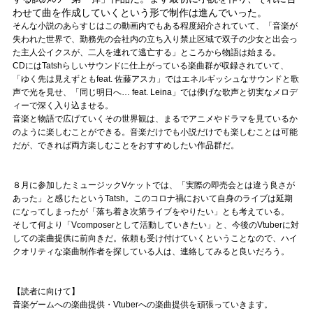
わせて曲を作成していくという形で制作は進んでいった。
そんな小説のあらすじはこの動画内でもある程度紹介されていて、「音楽が
失われた世界で、勤務先の会社内の立ち入り禁止区域で双子の少女と出会っ
た主人公イクスが、二人を連れて逃亡する」ところから物語は始まる。
CDにはTatshらしいサウンドに仕上がっている楽曲群が収録されていて、
「ゆく先は見えずともfeat. 佐藤アスカ」ではエネルギッシュなサウンドと歌
声で光を見せ、「同じ明日へ… feat. Leina」では儚げな歌声と切実なメロデ
ィーで深く入り込ませる。
音楽と物語で広げていくその世界観は、まるでアニメやドラマを見ているか
のように楽しむことができる。音楽だけでも小説だけでも楽しむことは可能
だが、できれば両方楽しむことをおすすめしたい作品群だ。
８月に参加したミュージックVケットでは、「実際の即売会とは違う良さが
あった」と感じたというTatsh。このコロナ禍において自身のライブは延期
になってしまったが「落ち着き次第ライブをやりたい」とも考えている。
そして何より「Vcomposerとして活動していきたい」と、今後のVtuberに対
しての楽曲提供に前向きだ。依頼も受け付けていくということなので、ハイ
クオリティな楽曲制作者を探している人は、連絡してみると良いだろう。
【読者に向けて】
音楽ゲームへの楽曲提供・Vtuberへの楽曲提供を頑張っていきます。