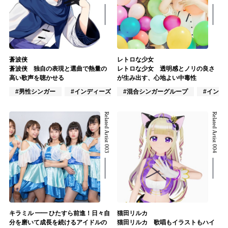
蒼波侠
レトロな少女
蒼波侠 独自の表現と選曲で熱量の
レトロな少女 透明感とノリの良さ
高い歌声を聴かせる
が生み出す、心地よい中毒性
#男性シンガー
#インディーズ
#混合シンガーグループ
#男性バンド
#インデ
Related Artist 003
Related Artist 004
キラミル ━━ ひたすら前進！日々自
猫田リルカ
分を磨いて成長を続けるアイドルの
猫田リルカ 歌唱もイラストもハイ