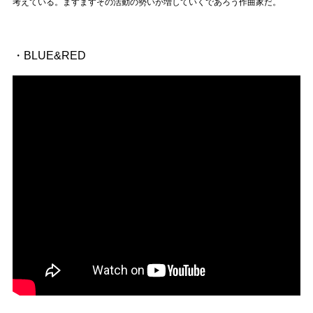
Official SNS
考えている。ますますその活動の勢いが増していくであろう作曲家だ。
・BLUE&RED