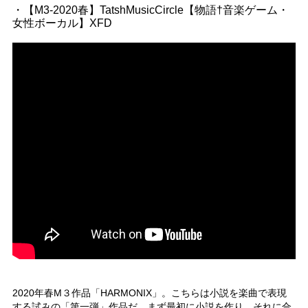
・【M3-2020春】TatshMusicCircle【物語†音楽ゲーム・
女性ボーカル】XFD
2020年春M３作品「HARMONIX」。こちらは小説を楽曲で表現
する試みの「第一弾」作品だ。まず最初に小説を作り、それに合