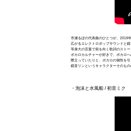
市瀬るぽの代表曲のひとつが、2019年5
広がるエレクトロポップサウンドと鏡
等身大の言葉で前を向く歌詞のストー
ボカロカルチャーが好きで、ボカロへ
際立っていたりと、ボカロの個性を引
鏡音リンというキャラクターそのもの
・泡沫と水風船 / 初音ミク