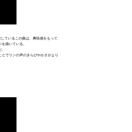
回を突破しているこの曲は、爽快感をもって
ジを描いている。
だ。
ことでリンの声のきらびやかさがより