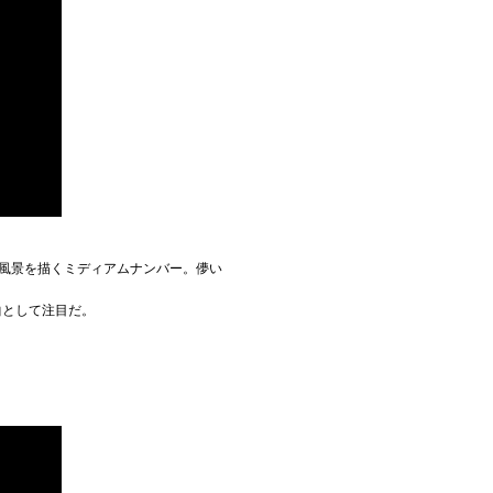
な風景を描くミディアムナンバー。儚い
。
曲として注目だ。