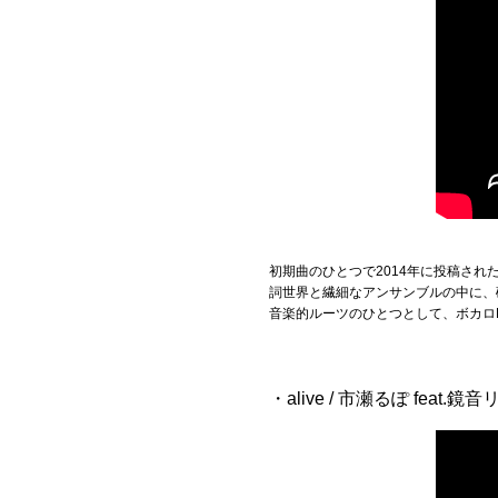
初期曲のひとつで2014年に投稿さ
詞世界と繊細なアンサンブルの中に、
音楽的ルーツのひとつとして、ボカロ
・alive / 市瀬るぽ feat.鏡