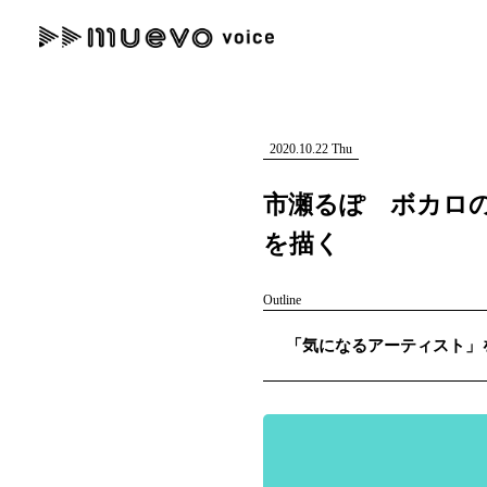
muevo media
記事を検索する
"読者の声を形にする”音楽特化メディア
2020.10.22 Thu
市瀬るぽ ボカロ
を描く
人気ワード
Outline
MENU
「気になるアーティスト」を紹
#男性SSW
#ポップス
#女性SSW
#ロック
#男性シンガー
記事一覧
プレスリリース一覧
会社概要