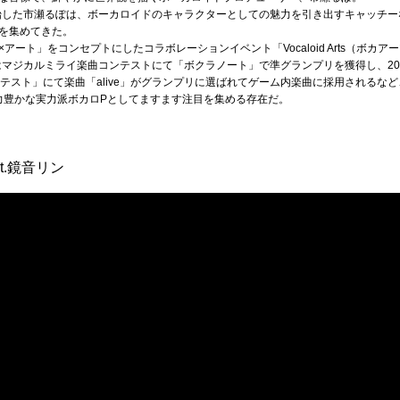
開始した市瀬るぽは、ボーカロイドのキャラクターとしての魅力を引き出すキャッチ
を集めてきた。
ート」をコンセプトにしたコラボレーションイベント「Vocaloid Arts（ボカア
はマジカルミライ楽曲コンテストにて「ボクラノート」で準グランプリを獲得し、20
曲コンテスト」にて楽曲「alive」がグランプリに選ばれてゲーム内楽曲に採用される
現力豊かな実力派ボカロPとしてますます注目を集める存在だ。
feat.鏡音リン