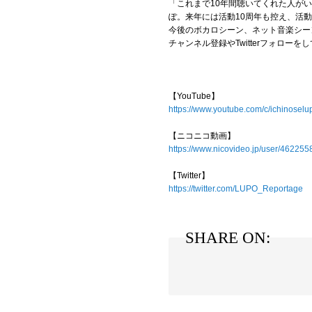
「これまで10年間聴いてくれた人が
ぽ。来年には活動10周年も控え、活
今後のボカロシーン、ネット音楽シー
チャンネル登録やTwitterフォロ
【YouTube】
https://www.youtube.com/c/ichinoselu
【ニコニコ動画】
https://www.nicovideo.jp/user/462255
【Twitter】
https://twitter.com/LUPO_Reportage
SHARE ON: