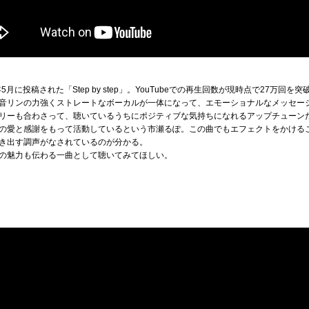
月に投稿された「Step by step」。YouTubeでの再生回数が現時点で27万
音リンの力強くストレートなボーカルが一体になって、エモーショナルなメッセー
リーも合わさって、聴いているうちにポジティブな気持ちになれるアップチューン
の愛と感謝をもって活動しているという市瀬るぽ。この曲でもエフェクトをかける
き出す調声がなされているのが分かる。
の魅力も伝わる一曲として聴いてみてほしい。