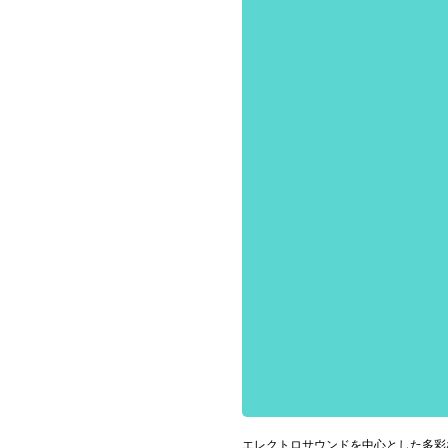
お問い合わせ
記事リクエスト
ログイン
LINK
muevoクラウドファンディング
muevoコミュニティ
ぶいクラ！by muevo
ぶいコミュ！by muevo
ぶいマガ！ by muevo
エレクトロサウンドを中心とした多彩
Follow us