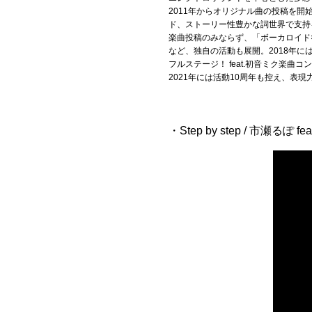
2011年からオリジナル曲の投稿を
ド、ストーリー性豊かな詞世界で支持
Official SNS
楽曲投稿のみならず、「ボーカロイド×ア
など、独自の活動も展開。2018年に
フルステージ！ feat.初音ミク楽
2021年には活動10周年も控え、表
・Step by step / 市瀬るぽ 