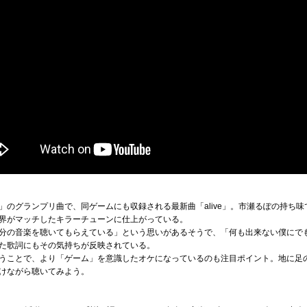
」のグランプリ曲で、同ゲームにも収録される最新曲「alive」。市瀬るぽの持ち
界がマッチしたキラーチューンに仕上がっている。
分の音楽を聴いてもらえている」という思いがあるそうで、「何も出来ない僕にでも
た歌詞にもその気持ちが反映されている。
うことで、より「ゲーム」を意識したオケになっているのも注目ポイント。地に足
けながら聴いてみよう。