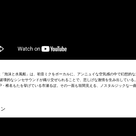
れた「泡沫と水風船」は、初音ミクをボーカルに、アンニュイな空気感の中で幻想的
破壊的なシンセサウンドが織り交ぜられることで、悲しげな激情を生み出している
P・椎名もたを挙げている市瀬るぽ。その一面も垣間見える、ノスタルジックな一
音リン