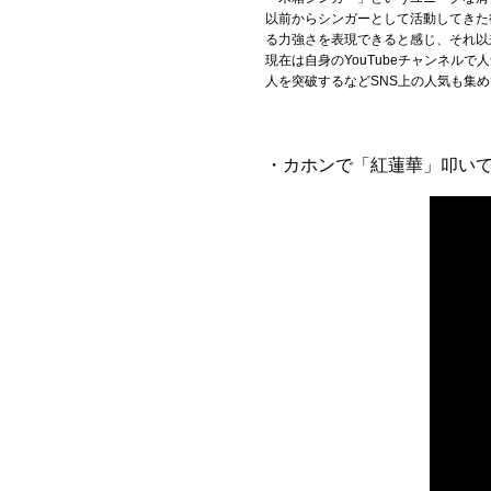
以前からシンガーとして活動してきた
る力強さを表現できると感じ、それ以
Official SNS
現在は自身のYouTubeチャンネルで
人を突破するなどSNS上の人気も集
・カホンで「紅蓮華」叩いて歌って