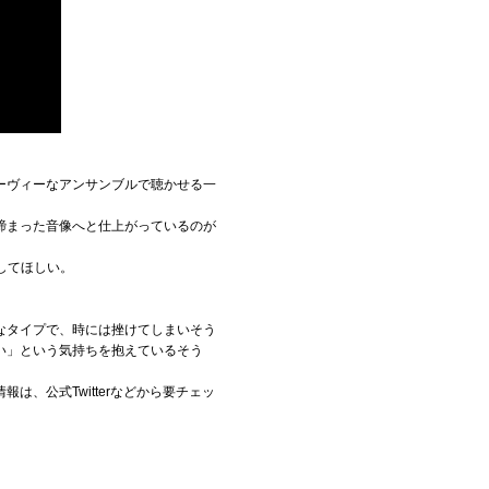
ーヴィーなアンサンブルで聴かせる一
締まった音像へと仕上がっているのが
してほしい。
なタイプで、時には挫けてしまいそう
い」という気持ちを抱えているそう
、公式Twitterなどから要チェッ