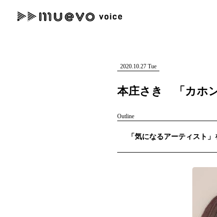
muevo media
記事を検索する
"読者の声を形にする”音楽特化メディア
2020.10.27 Tue
本庄さき 「カホ
Outline
人気ワード
「気になるアーティスト」を紹
MENU
#男性SSW
#ポップス
#女性SSW
#ロック
#男性シンガー
記事一覧
プレスリリース一覧
会社概要