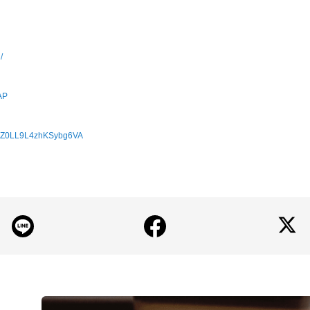
/
AP
FGMZ0LL9L4zhKSybg6VA