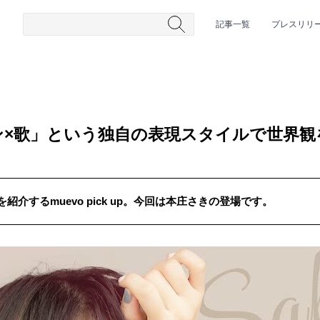
記事一覧
プレスリリ
ン×歌」という独自の表現スタイルで世界観
介するmuevo pick up。今回は本庄さきの登場です。
#HR/HM
#女性シンガー
#ヒップホップ
#男性シンガーグルー