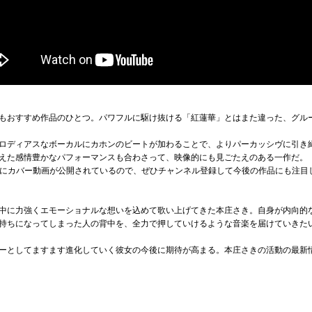
もおすすめ作品のひとつ。パワフルに駆け抜ける「紅蓮華」とはまた違った、グル
ロディアスなボーカルにカホンのビートが加わることで、よりパーカッシヴに引き
えた感情豊かなパフォーマンスも合わさって、映像的にも見ごたえのある一作だ。
ントにカバー動画が公開されているので、ぜひチャンネル登録して今後の作品にも注目
中に力強くエモーショナルな想いを込めて歌い上げてきた本庄さき。自身が内向的
持ちになってしまった人の背中を、全力で押していけるような音楽を届けていきた
としてますます進化していく彼女の今後に期待が高まる。本庄さきの活動の最新情報は