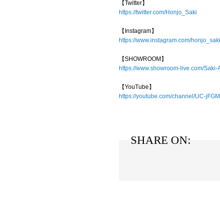
【Twitter】
https://twitter.com/Honjo_Saki
【Instagram】
https://www.instagram.com/honjo_saki
【SHOWROOM】
https://www.showroom-live.com/Saki-
【YouTube】
https://youtube.com/channel/UC-j
SHARE ON: