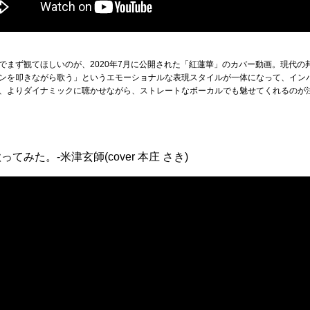
でまず観てほしいのが、2020年7月に公開された「紅蓮華」のカバー動画。現代の
ンを叩きながら歌う」というエモーショナルな表現スタイルが一体になって、イン
、よりダイナミックに聴かせながら、ストレートなボーカルでも魅せてくれるのが
みた。-米津玄師(cover 本庄 さき)