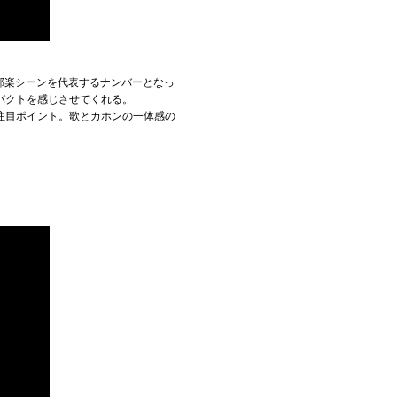
邦楽シーンを代表するナンバーとなっ
パクトを感じさせてくれる。
注目ポイント。歌とカホンの一体感の