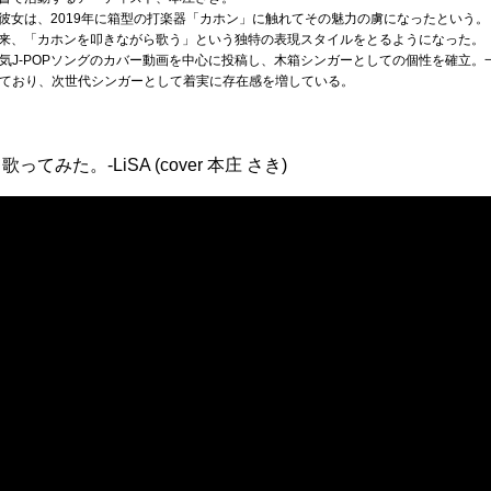
彼女は、2019年に箱型の打楽器「カホン」に触れてその魅力の虜になったという
来、「カホンを叩きながら歌う」という独特の表現スタイルをとるようになった。
人気J-POPソングのカバー動画を中心に投稿し、木箱シンガーとしての個性を確立。一方でT
めており、次世代シンガーとして着実に存在感を増している。
みた。-LiSA (cover 本庄 さき)