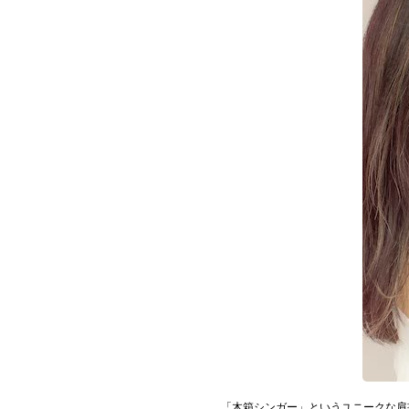
お問い合わせ
記事リクエスト
ログイン
LINK
muevoクラウドファンディング
muevoコミュニティ
ぶいクラ！by muevo
ぶいコミュ！by muevo
ぶいマガ！ by muevo
「木箱シンガー」というユニークな肩
Follow us