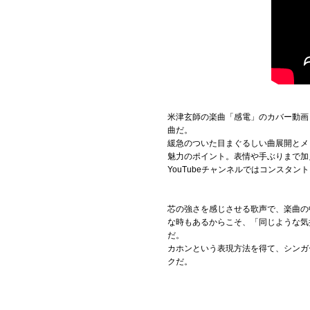
米津玄師の楽曲「感電」のカバー動画
曲だ。
緩急のついた目まぐるしい曲展開とメ
魅力のポイント。表情や手ぶりまで加
YouTubeチャンネルではコンスタ
芯の強さを感じさせる歌声で、楽曲の
な時もあるからこそ、「同じような気
だ。
カホンという表現方法を得て、シンガー
クだ。