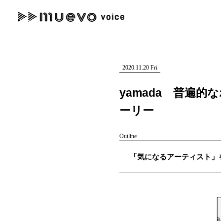
muevo media
記事を検索する
"読者の声を形にする”音楽特化メディア
2020.11.20 Fri
yamada 普遍
ーリー
人気ワード
Outline
MENU
「気になるアーティスト」を紹介
#男性SSW
#ポップス
#女性SSW
#ロック
#男性シンガー
記事一覧
プレスリリース一覧
会社概要