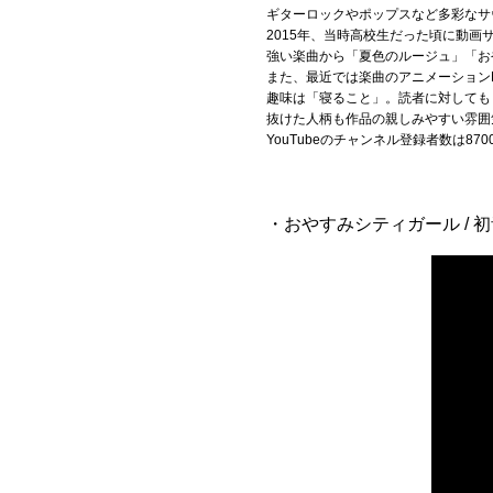
ギターロックやポップスなど多彩なサ
2015年、当時高校生だった頃に動画
Official SNS
強い楽曲から「夏色のルージュ」「お
また、最近では楽曲のアニメーション
趣味は「寝ること」。読者に対しても
抜けた人柄も作品の親しみやすい雰囲
YouTubeのチャンネル登録者数は
・おやすみシティガール / 初音ミク ア