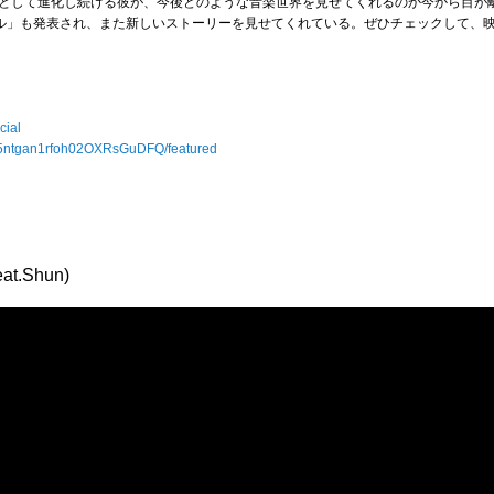
として進化し続ける彼が、今後どのような音楽世界を見せてくれるのか今から目が
風ガール」も発表され、また新しいストーリーを見せてくれている。ぜひチェックして、
cial
C5ntgan1rfoh02OXRsGuDFQ/featured
.Shun)