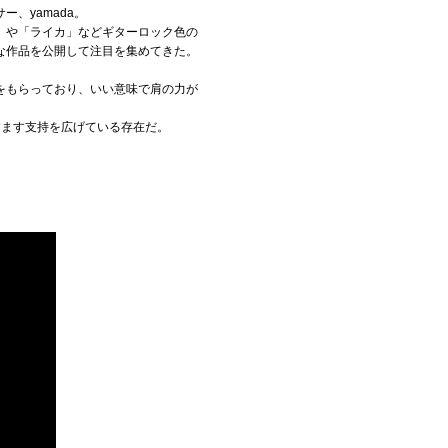
、yamada。
ー」や「ライカ」などギターロック色の
な作品を公開して注目を集めてきた。
をもらっており、いい意味で肩の力が
ますます支持を広げている存在だ。