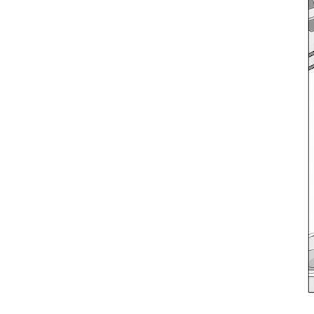
お問い合わせ
記事リクエスト
ログイン
LINK
muevoクラウドファンディング
muevoコミュニティ
ぶいクラ！by muevo
ぶいコミュ！by muevo
ぶいマガ！ by muevo
Follow us