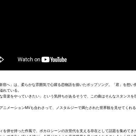
車で新宿へ」は、柔らかな雰囲気で心躍る恋物語を描いたポップソング。「君」を想い
溢れている。
な音楽をやっていきたい」という気持ちがあるそうで、この曲はそんなスタンスを
アニメーションMVも合わさって、ノスタルジーで満たされた世界観を見せてくれ
ィを併せ持った作風で、ボカロシーンの次世代を支える存在として話題を集めてきたy