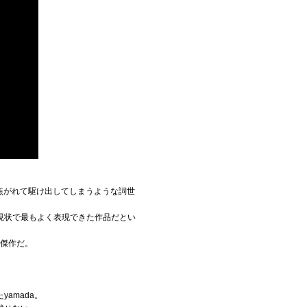
焦がれて駆け出してしまうような詞世
現状で最もよく表現できた作品だとい
る傑作だ。
amada。