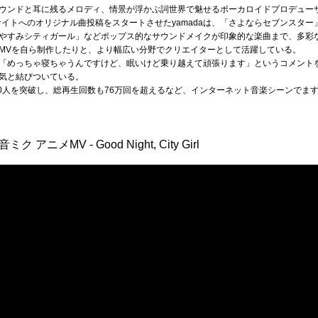
ウンドと耳に残るメロディ、情景が浮かぶ詞世界で魅せるボーカロイドプロデューサー
サイトへのオリジナル曲投稿をスタートさせたyamadaは、「さよならセブンスタ
やすみシティガール」などポップス的なサウンドメイクが印象的な楽曲まで、多彩
MVを自ら制作したりと、より幅広い分野でクリエイターとして活躍している。
「めっちゃ寝ちゃうんですけど、眠いけど乗り越えて頑張ります」というコメント
気と結びついている。
8700人を突破し、総再生回数も76万回を超えるなど、インターネット音楽シーンで
ニメMV - Good Night, City Girl