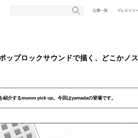
記事一覧
プレスリリ
的なポップロックサウンドで描く、どこかノ
するmuevo pick up。今回はyamadaの登場です。
#HR/HM
#女性シンガー
#ヒップホップ
#男性シンガーグルー