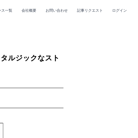
ース一覧
会社概要
お問い合わせ
記事リクエスト
ログイン
CLOSE
CLOSE
スタルジックなスト
プ
#R&B/ソウル