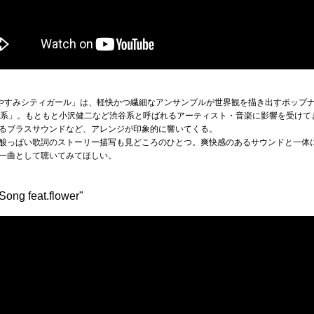
「おやすみシティガール」は、軽快かつ繊細なアンサンブルが世界観を描き出すポップ
谷系」。もともと小沢健二など渋谷系と呼ばれるアーティスト・音楽に影響を受けて
るブラスサウンドなど、アレンジが印象的に響いてくる。
酸っぱい歌詞のストーリー描写も見どころのひとつ。爽快感のあるサウンドと一体
一曲として聴いてみてほしい。
g feat.flower"