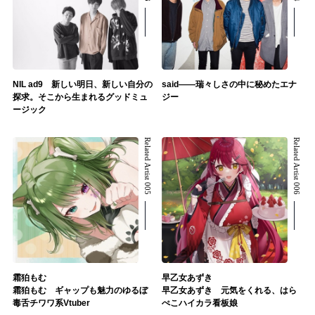
NIL ad9 新しい明日、新しい自分の
said――瑞々しさの中に秘めたエナ
探求。そこから生まれるグッドミュ
ジー
ージック
Related Artist 005
Related Artist 006
霜狛もむ
早乙女あずき
霜狛もむ ギャップも魅力のゆるぼ
早乙女あずき 元気をくれる、はら
毒舌チワワ系Vtuber
ぺこハイカラ看板娘