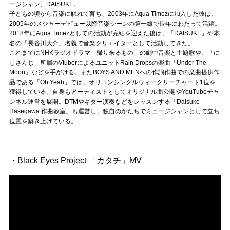
Official SNS
ージシャン、DAISUKE。
子どもの頃から音楽に触れて育ち、2003年にAqua Timezに加入した彼は、
2005年のメジャーデビュー以降音楽シーンの第一線で長年にわたって活躍。
2018年にAqua Timezとしての活動が完結を迎えた後は、「DAISUKE」や本
名の「長谷川大介」名義で音楽クリエイターとして活動してきた。
これまでにNHKラジオドラマ「帰り来るもの」の劇中音楽と主題歌や、「に
じさんじ」所属のVtuberによるユニットRain Dropsの楽曲「Under The
Moon」などを手がける。またBOYS AND MENへの作詞作曲での楽曲提供作
品である「Oh Yeah」では、オリコンシングルウィークリーチャート1位を
獲得している。自身もアーティストとしてオリジナル曲公開やYouTubeチャ
ンネル運営を展開。DTMやギター演奏などをレッスンする「Daisuke
Hasegawa 作曲教室」も運営し、独自のかたちでミュージシャンとして立ち
位置を築き上げている。
・Black Eyes Project 「カタチ」MV