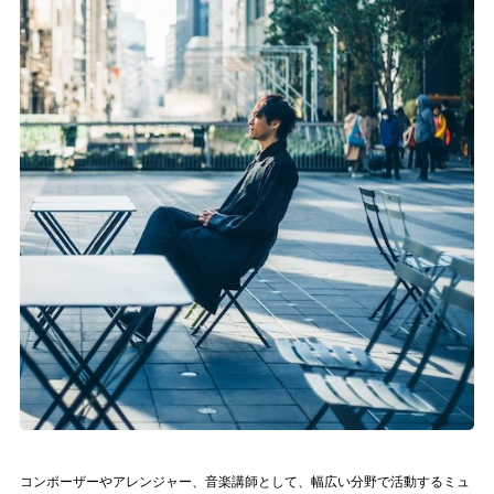
記事リクエスト
ログイン
LINK
muevoクラウドファンディング
muevoコミュニティ
ぶいクラ！by muevo
ぶいコミュ！by muevo
ぶいマガ！ by muevo
Follow us
コンポーザーやアレンジャー、音楽講師として、幅広い分野で活動するミュ