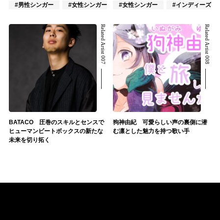
#男性シンガー
#女性シンガー
#女性シンガー
#インディーズ
#インディーズ
Related Artist 007
Related Artist 008
BATACO 圧巻のスキルとセンスで
狗神由紀 可愛らしい声の裏側に潜
ヒューマンビートボックスの新たな
む凛とした魅力を持つ歌い手
未来を切り拓く