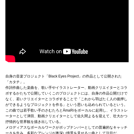
自身の音楽プロジェクト「Black Eyes Project」の作品として公開された
「カタチ」。
作詞作曲した楽曲を、歌い手やイラストレーター、動画クリエイターとコラ
ボするかたちで公開していくこのプロジェクトには、自身の作品公開だけで
なく、若いクリエイターとコラボすることで「これから羽ばたく人の後押し
ができるようなプロジェクトを作る」という思いも込められているという。
この曲では若手歌い手のさむたろとÄmaRiをボーカルに起用し、イラストレ
ーターとして津田、動画クリエイターとして佐久間よるを迎えて、壮大かつ
抒情的な世界観を描き出している。
メロディアスなボーカルワークがポップナンバーとしての普遍的なキャッチ
ーさを生み、多彩なアレンジが奥深い情景を見せる一曲として注目だ。