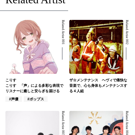
Related Artist 001
Related Artist 002
こりす
ザ☆メンテナンス ヘヴィで痛快な
こりす 「声」による多彩な表現で
音楽で、心も身体もメンテナンスす
リスナーに癒しと安らぎを届ける
る４人組
#声優
#ポップス
Related Artist 003
Related Artist 004