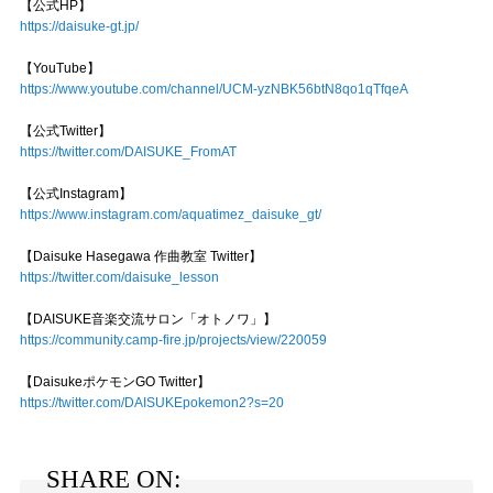
【公式HP】
https://daisuke-gt.jp/
【YouTube】
https://www.youtube.com/channel/UCM-yzNBK56btN8qo1qTfqeA
【公式Twitter】
https://twitter.com/DAISUKE_FromAT
【公式Instagram】
https://www.instagram.com/aquatimez_daisuke_gt/
【Daisuke Hasegawa 作曲教室 Twitter】
https://twitter.com/daisuke_lesson
【DAISUKE音楽交流サロン「オトノワ」】
https://community.camp-fire.jp/projects/view/220059
【DaisukeポケモンGO Twitter】
https://twitter.com/DAISUKEpokemon2?s=20
SHARE ON: