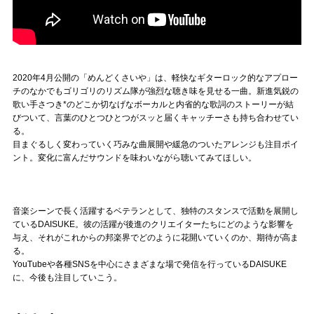
2020年4月公開の「めんどくさいや」は、軽快なギターロック的なアプロー
チのなかでもゴリゴリのリズム隊が強烈な聴き味を見せる一曲。新進気鋭の
歌い手さつき*のどこか切なげなボーカルと内省的な歌詞のストーリーが結
びついて、言葉のひとつひとつがスッと届くキャッチーさも持ち合わせてい
る。
目まぐるしく変わっていく巧みな曲展開や緩急のついたアレンジも注目ポイ
ント。変化に富んだサウンドを味わいながら聴いてみてほしい。
音楽シーンで長く活躍するベテランとして、独特のスタンスで活動を展開し
ているDAISUKE。彼の活躍が後進のクリエイターたちにどのような影響を
与え、それがこれからの邦楽界でどのように花開いていくのか、期待が高ま
る。
YouTubeや各種SNSを中心にさまざまな場で発信を行っているDAISUKE
に、今後も注目していこう。