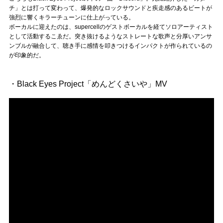
チ」とは打って変わって、爆発的なロックサウンドと疾走感のあるビートが
強烈に響くキラーチューンに仕上がっている。
ボーカルに迎えたのは、supercellのゲストボーカルを経てソロアーティスト
として活動するこゑだ。突き抜けるようなストレートな歌声と分厚いアンサ
ンブルが融合して、聴き手に感情を叩きつけるインパクトが作られているの
が印象的だ。
・Black Eyes Project「めんどくさいや」MV