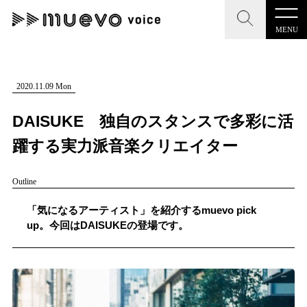
MENU
CLOSE
CLOSE
muevo media
記事を検索する
2020.11.09 Mon
"読者の声を形にする”音楽特化メディア
DAISUKE 独自のスタンスで多彩に活
躍する実力派音楽クリエイター
Outline
MENU
人気ワード
記事一覧
「気になるアーティスト」を紹介するmuevo pick
#男性SSW
#ポップス
#女性SSW
#ロック
up。今回はDAISUKEの登場です。
プレスリリース一覧
#男性シンガー
#HR/HM
#女性シンガー
会社概要
#ヒップホップ
#男性シンガーグループ
#R&B/ソウル
お問い合わせ