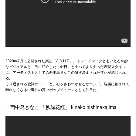
2020年7月に公開された楽曲「A.D.H.D」。トレードマークともいえる奇妙
なビジュアルと、先に紹介した「命日」と比べてより尖った表現スタイル
に、アーティストとしての西中島きなこの研ぎ澄まされた進化が感じられ
る。
くり返される歌詞のワードと、心をざわつかせるサウンド。脳裏に刻まれて
離れなくなる中毒性の高いポップチューンとして注目だ。
・西中島きなこ 「柳緑花紅」 kinako nishinakajima