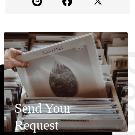
Requ
Send Your
Request