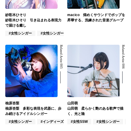
紗彩木ひそり
macico 煌めくサウンドでポップを
紗彩木ひそり 引き込まれる表現力
昇華する、洗練された音楽グループ
で届ける癒し
#女性シンガー
#女性シンガーグループ
#インディーズ
Related Artist 005
Related Artist 006
柚原杏梨
山田萌
柚原杏梨 多彩な表現を武器に、歩
山田萌 柔らかく艶のある歌声で描
み続けるアイドルシンガー
く、光と陰
#女性シンガー
#インディーズ
#女性SSW
#女性アイドル
#女性シンガー