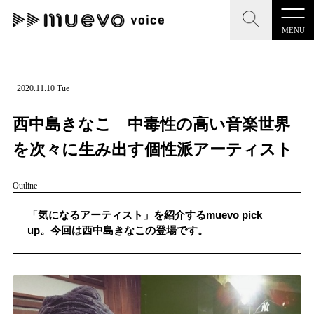
MENU
CLOSE
CLOSE
muevo media
記事を検索する
2020.11.10 Tue
"読者の声を形にする”音楽特化メディア
西中島きなこ 中毒性の高い音楽世界
を次々に生み出す個性派アーティスト
Outline
MENU
人気ワード
記事一覧
「気になるアーティスト」を紹介するmuevo pick
#男性SSW
#ポップス
#女性SSW
#ロック
up。今回は西中島きなこの登場です。
プレスリリース一覧
#男性シンガー
#HR/HM
#女性シンガー
会社概要
#ヒップホップ
#男性シンガーグループ
#R&B/ソウル
お問い合わせ