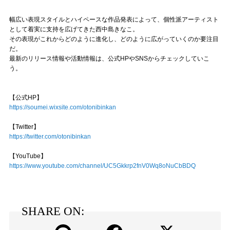
幅広い表現スタイルとハイペースな作品発表によって、個性派アーティスト
として着実に支持を広げてきた西中島きなこ。
その表現がこれからどのように進化し、どのように広がっていくのか要注目
だ。
最新のリリース情報や活動情報は、公式HPやSNSからチェックしていこ
う。
【公式HP】
https://soumei.wixsite.com/otonibinkan
【Twitter】
https://twitter.com/otonibinkan
【YouTube】
https://www.youtube.com/channel/UC5Gkkrp2fnV0Wq8oNuCbBDQ
SHARE ON: