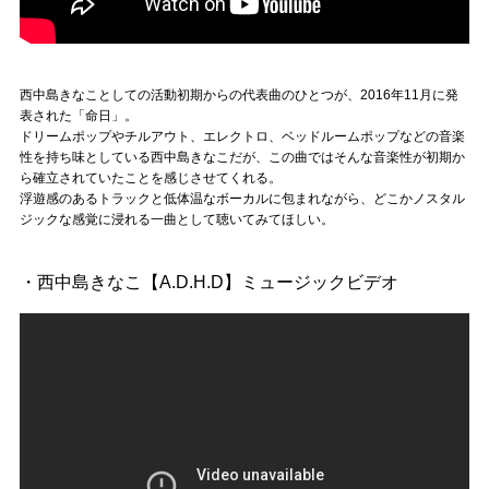
西中島きなことしての活動初期からの代表曲のひとつが、2016年11月に発
表された「命日」。
ドリームポップやチルアウト、エレクトロ、ベッドルームポップなどの音楽
性を持ち味としている西中島きなこだが、この曲ではそんな音楽性が初期か
ら確立されていたことを感じさせてくれる。
浮遊感のあるトラックと低体温なボーカルに包まれながら、どこかノスタル
ジックな感覚に浸れる一曲として聴いてみてほしい。
・西中島きなこ【A.D.H.D】ミュージックビデオ