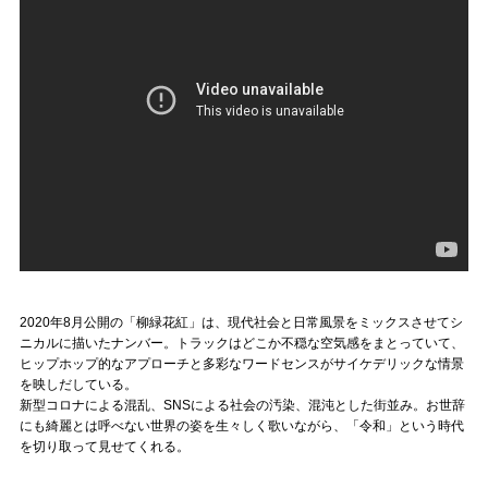
2020年8月公開の「柳緑花紅」は、現代社会と日常風景をミックスさせてシ
ニカルに描いたナンバー。トラックはどこか不穏な空気感をまとっていて、
ヒップホップ的なアプローチと多彩なワードセンスがサイケデリックな情景
を映しだしている。
新型コロナによる混乱、SNSによる社会の汚染、混沌とした街並み。お世辞
にも綺麗とは呼べない世界の姿を生々しく歌いながら、「令和」という時代
を切り取って見せてくれる。