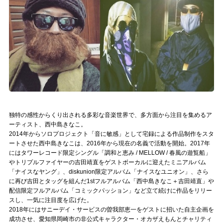
記事リクエスト
ログイン
LINK
muevoクラウドファンディング
muevoコミュニティ
独特の感性からくり出される多彩な音楽世界で、多方面から注目を集めるア
ーティスト、西中島きなこ。
ぶいクラ！by muevo
2014年からソロプロジェクト「音に敏感」として宅録による作品制作をスタ
ートさせた西中島きなこは、2016年から現在の名義で活動を開始。2017年
ぶいコミュ！by muevo
にはタワーレコード限定シングル「調和と恵み / MELLOW / 春風の遊覧船」
やトリプルファイヤーの吉田靖直をゲストボーカルに迎えたミニアルバム
ぶいマガ！ by muevo
「ナイスなヤング」、diskunion限定アルバム「ナイスなユニオン」、さら
に再び吉田とタッグを組んだ1stフルアルバム「西中島きなこ＋吉田靖直」や
配信限定フルアルバム「コミックパッション」など立て続けに作品をリリー
スし、一気に注目度を広げた。
Follow us
2018年にはサニーデイ・サービスの曽我部恵一をゲストに招いた自主企画を
成功させ、愛知県岡崎市の非公式キャラクター・オカザえもんとチャリティ