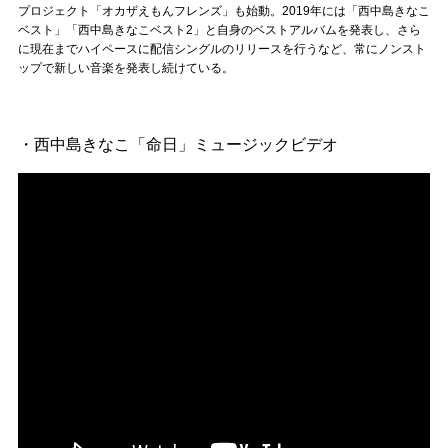
Official SNS
プロジェクト「オカザえもんフレンズ」も始動。2019年には「西中島きなこ
ベスト」「西中島きなこベスト2」と自身のベストアルバムを発表し、さら
に現在までハイペースに配信シングルのリリースを行うなど、常にノンスト
ップで新しい音楽を発表し続けている。
・西中島きなこ「命日」ミュージックビデオ