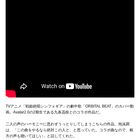
TVアニメ「戦姫絶唱シンフォギア」の劇中歌「ORBITAL BEAT」のカバー動
画。Avatar2.0の2期生である九条茘枝とのコラボ作品だ。
二人の声のハーモニーに思わずうっとりしてしまうこちらの作品。泡沫調
は、「この曲をやるなら絶対この人と、と思っていた。コラボ曲なので、相
方の声も聴いてほしい」と話してくれた。