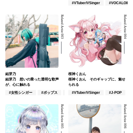
#VTuber/VSinger
#VOCALOID
Related Artist 003
Related Artist 004
結芽乃
桜神くおん
結芽乃 想いの乗った透明な歌声
桜神くおん そのギャップに、魅せ
が、心に触れる
られる
#女性シンガー
#ポップス
#フォーク
#VTuber/VSinger
#J-POP
Related Artist 005
Related Artist 006