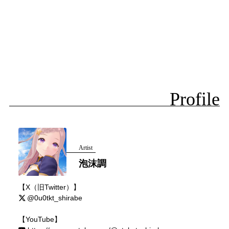
Profile
Artist
泡沫調
【X（旧Twitter）】
@0u0tkt_shirabe
【YouTube】