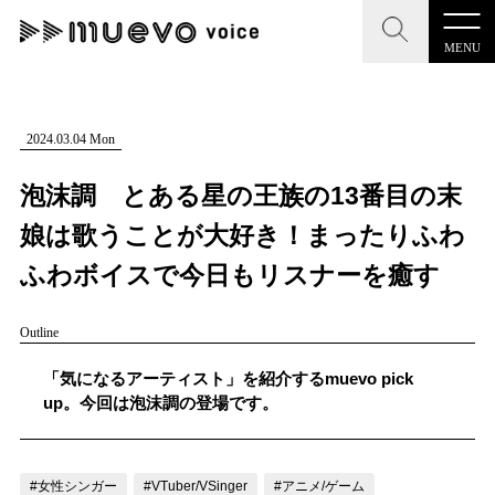
MENU
CLOSE
CLOSE
muevo media
記事を検索する
2024.03.04 Mon
"読者の声を形にする”音楽特化メディア
泡沫調 とある星の王族の13番目の末
娘は歌うことが大好き！まったりふわ
ふわボイスで今日もリスナーを癒す
MENU
人気ワード
Outline
記事一覧
#男性SSW
#ポップス
#女性SSW
#ロック
「気になるアーティスト」を紹介するmuevo pick
プレスリリース一覧
#男性シンガー
#HR/HM
#女性シンガー
up。今回は泡沫調の登場です。
会社概要
#ヒップホップ
#男性シンガーグループ
#R&B/ソウル
お問い合わせ
#女性シンガー
#VTuber/VSinger
#アニメ/ゲーム