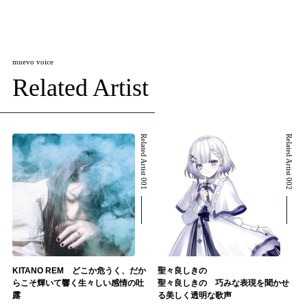
muevo voice
Related Artist
Related Artist 001
Related Artist 002
KITANO REM どこか危うく、だか
聖々良しきの
らこそ輝いて響く生々しい感情の吐
聖々良しきの 巧みな表現を聞かせ
露
る美しく透明な歌声