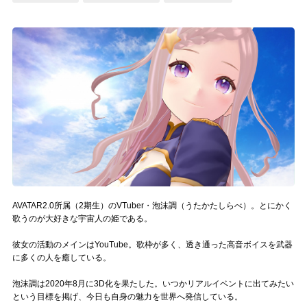
記事リクエスト
ログイン
LINK
muevoクラウドファンディング
muevoコミュニティ
ぶいクラ！by muevo
AVATAR2.0所属（2期生）のVTuber・泡沫調（うたかたしらべ）。とにかく
ぶいコミュ！by muevo
歌うのが大好きな宇宙人の姫である。
ぶいマガ！ by muevo
彼女の活動のメインはYouTube。歌枠が多く、透き通った高音ボイスを武器
に多くの人を癒している。
Follow us
泡沫調は2020年8月に3D化を果たした。いつかリアルイベントに出てみたい
という目標を掲げ、今日も自身の魅力を世界へ発信している。