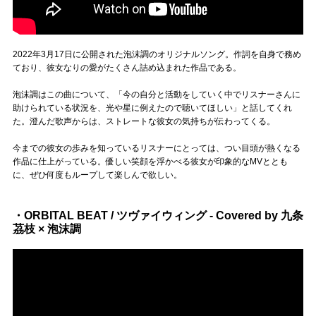
2022年3月17日に公開された泡沫調のオリジナルソング。作詞を自身で務め
ており、彼女なりの愛がたくさん詰め込まれた作品である。
泡沫調はこの曲について、「今の自分と活動をしていく中でリスナーさんに
助けられている状況を、光や星に例えたので聴いてほしい」と話してくれ
た。澄んだ歌声からは、ストレートな彼女の気持ちが伝わってくる。
今までの彼女の歩みを知っているリスナーにとっては、つい目頭が熱くなる
作品に仕上がっている。優しい笑顔を浮かべる彼女が印象的なMVととも
に、ぜひ何度もループして楽しんで欲しい。
・ORBITAL BEAT / ツヴァイウィング - Covered by 九条
茘枝 × 泡沫調