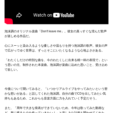
泡沫調のオリジナル楽曲「Don't leave me」。彼女の真っすぐな澄んだ歌声
が楽しめる作品だ。
心にスーッと染み入るような優しさや温もりを持つ泡沫調の歌声。彼女の声
で広がってゆく世界は、ずっとそこにいたくなるような心地よさがある。
「わたくしだけの特別な曲を、今のわたくしに出来る精一杯の表現で」とい
う思いの元、制作された本楽曲。泡沫調が楽曲に込めた思いごと、受け止め
て欲しい。
今後について聞いてみると、「いつかリアルライブをやってみたいという密
かな想いがある」と話してくれた泡沫調。自分の曲でCDを出してみたい気
持ちもあるため、これからも音楽方面に力を入れていく予定だそう。
また、「周年で大きな発表ができていないため、今年は歌ってみた動画な
ど、形に残るものを作っていきたい！」と楽しみな計画も聞かせてくれた。