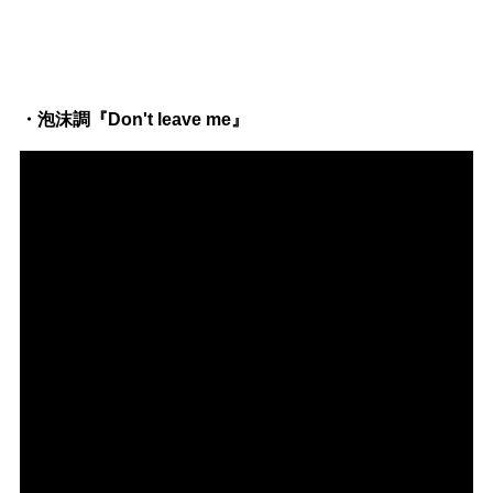
・泡沫調『Don't leave me』