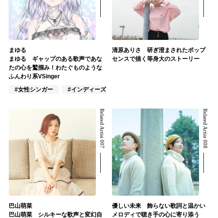
まゆる
清原ありさ 研ぎ澄まされたポップ
まゆる ギャップのある歌声であな
センスで描く等身大のストーリー
たの心を鷲掴み！わたぐものような
ふんわり系VSinger
#女性シンガー
#インディーズ
#VTuber/VSinger
Related Artist 007
Related Artist 008
巴山萌菜
優しい未来 飾らない歌詞と温かい
巴山萌菜 シルキーな歌声と変幻自
メロディで聴き手の心に寄り添う