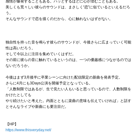
感情が爆発することもある。ハッとするほどに心が澄むこともある。
美しくも荒々しい彼らのサウンドは、まさしく“恋”に似ているといえるだろ
う。
そんなサウンドで恋を描くのだから、心に触れないはずがない。
独自性を持った音を鳴らす彼らのサウンドが、今後さらに広まっていく可能
性は高いだろう。
そして今以上に注目を集めていくはずだ。
その前に彼らの音に触れているというのは、一つの優越感につながるのでは
ないだろうか。
今後はまず3月後半に卒業シーンに向けた配信限定の新曲を発表予定。
さらに4月にも3Days公演を開催予定となっている。
「人数制限ではあるが、生で見たい人もいると思っているので、人数制限を
かけたとしても
やり続けたいと考えた。内面とともに楽曲の意味も伝えていければ」と話す
とそんなライブや新曲にも要注目だ。
【HP】
https://www.thisveryday.net/