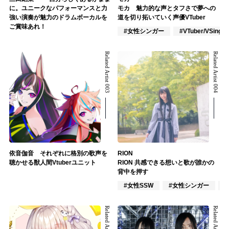
に。ユニークなパフォーマンスと力
モカ 魅力的な声とタフさで夢への
強い演奏が魅力のドラムボーカルを
道を切り拓いていく声優VTuber
ご賞味あれ！
#女性シンガー
#VTuber/VSinger
Related Artist 003
Related Artist 004
依音伽音 それぞれに格別の歌声を
RION
聴かせる獣人間Vtuberユニット
RION 共感できる想いと歌が誰かの
背中を押す
#女性SSW
#女性シンガー
Related Artist 005
Related Artist 006