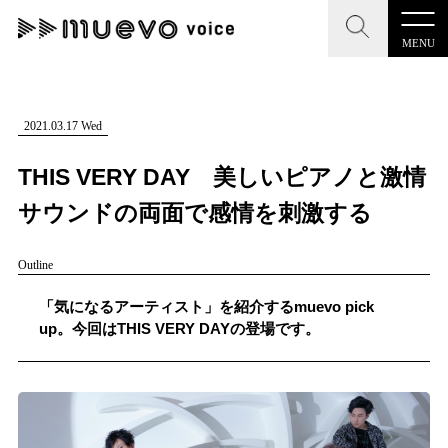
MENU
CLOSE
CLOSE
muevo media
記事を検索する
2021.03.17 Wed
"読者の声を形にする”音楽特化メディア
THIS VERY DAY 美しいピアノと激情
サウンドの両面で感情を刺激する
Outline
MENU
人気ワード
記事一覧
「気になるアーティスト」を紹介するmuevo pick
#男性SSW
#ポップス
#女性SSW
#ロック
up。今回はTHIS VERY DAYの登場です。
プレスリリース一覧
#男性シンガー
#HR/HM
#女性シンガー
会社概要
#ヒップホップ
#男性シンガーグループ
#R&B/ソウル
お問い合わせ