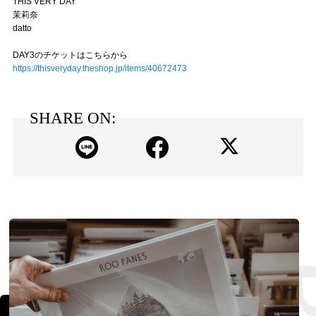
THIS VERY DAY
茉莉奈
datto
DAY3のチケットはこちらから
https://thisveryday.theshop.jp/items/40672473
SHARE ON: