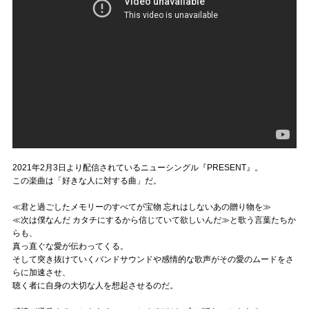
2021年2月3日より配信されているニューシングル『PRESENT』。
この楽曲は「好きな人に対する曲」だ。
≪君と過ごしたメモリーのすべてが宝物 忘れはしないあの贈り物を≫
≪次は僕なんだ カタチにするから信じていて欲しいんだ≫と歌う言葉たちか
らも、
真っ直ぐな愛が伝わってくる。
そして突き抜けていくバンドサウンドや感情的な歌声がその愛のムードをさ
らに加速させ、
聴く者に自身の大切な人を想起させるのだ。