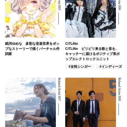
眠河ゆめな 多彩な音楽世界をポッ
CiTLiNe
プなストーリーで描くバーチャル作
CiTLiNe ビリビリ来る歌と音を、
詞家
キャッチーに届けるポジティブ系ポ
ップエレクトロックユニット
#女性シンガー
#インディーズ
Related Artist 007
Related Artist 008