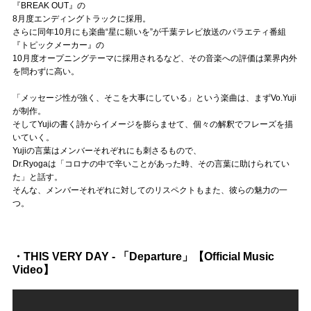
Official SNS
『BREAK OUT』の
8月度エンディングトラックに採用。
さらに同年10月にも楽曲“星に願いを”が千葉テレビ放送のバラエティ番組
『トピックメーカー』の
10月度オープニングテーマに採用されるなど、その音楽への評価は業界内外
を問わずに高い。
「メッセージ性が強く、そこを大事にしている」という楽曲は、まずVo.Yuji
が制作。
そしてYujiの書く詩からイメージを膨らませて、個々の解釈でフレーズを描
いていく。
Yujiの言葉はメンバーそれぞれにも刺さるもので、
Dr.Ryogaは「コロナの中で辛いことがあった時、その言葉に助けられてい
た」と話す。
そんな、メンバーそれぞれに対してのリスペクトもまた、彼らの魅力の一
つ。
・THIS VERY DAY - 「Departure」【Official Music
Video】