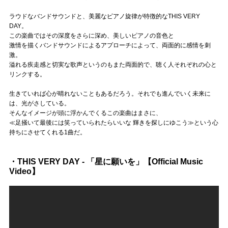
ラウドなバンドサウンドと、美麗なピアノ旋律が特徴的なTHIS VERY
DAY。
この楽曲ではその深度をさらに深め、美しいピアノの音色と
激情を描くバンドサウンドによるアプローチによって、両面的に感情を刺
激。
溢れる疾走感と切実な歌声というのもまた両面的で、聴く人それぞれの心と
リンクする。
生きていれば心が晴れないこともあるだろう。それでも進んでいく未来に
は、光がさしている。
そんなイメージが頭に浮かんでくるこの楽曲はまさに、
≪足掻いて最後には笑っていられたらいいな 輝きを探しにゆこう≫という心
持ちにさせてくれる1曲だ。
・THIS VERY DAY - 「星に願いを」【Official Music
Video】