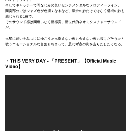
そしてキャッチーで耳なじみの良いセンチメンタルなメロディーライン。
間奏部分ではジャズ色が色濃くなるなど、融合の妙だけではなく構成の妙も
感じられる1曲で、
そのサウンド感は間違いなく新感覚。新世代的ネオミクスチャーサウンド
だ。
≪星に願いをみつけにゆこう≫≪癒えない夜も会えない夜も抜けだそう≫と
歌うエモーショナルな言葉も相まって、思わず夜の街を走りだしたくなる。
・THIS VERY DAY - 「PRESENT」【Official Music
Video】