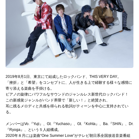
記事リクエスト
ログイン
LINK
muevoクラウドファンディング
muevoコミュニティ
2019年8月1日、東京にて結成したロックバンド、THIS VERY DAY。
ぶいクラ！by muevo
「挫折」と「希望」をコンセプトに、人が生きる上で経験する様々な感情に
寄り添える楽曲を手掛ける。
ぶいコミュ！by muevo
ピアノの旋律にパワフルなサウンドのジャンルレス新世代ロックバンド！
この新感覚ジャンルがバンド界隈で「新しい！」と絶賛され、
耳に残るメロディと共感を得られる歌詞がティーンを中心に支持されてい
ぶいマガ！ by muevo
る。
メンバーはVo.『Yuji』、Gt.『Yuchaso』、Gt.『Kohta』、Ba.『SHiN』、Dr.
Follow us
『Ryoga』、という５人組構成。
2020年８月には楽曲“One Summer Love”がテレビ朝日系全国放送音楽番組