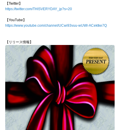
【Twitter】
https://twitter.com/THISVERYDAY_jp?s=20
【YouTube】
https://www.youtube.com/channel/UCwi93vuu-wUWl-ACektke7Q
【リリース情報】