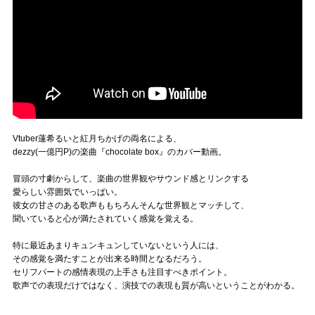
Vtuber蓮希るいと紅月ちかげの両名による、
dezzy(一億円P)の楽曲『chocolate box』のカバー動画。
冒頭の寸劇からして、楽曲の世界観やサウンド感とリンクする
愛らしい雰囲気でいっぱい。
彼女の甘さのある歌声ももちろんそんな世界観とマッチして、
聞いていると心が満たされていく感覚を覚える。
特に最近あまりキュンキュンしていないという人には、
その感覚を満たすことが出来る時間となるだろう。
セリフパートの感情表現の上手さも注目すべきポイント。
歌声での表現だけではなく、演技での表現も質が高いということがわかる。