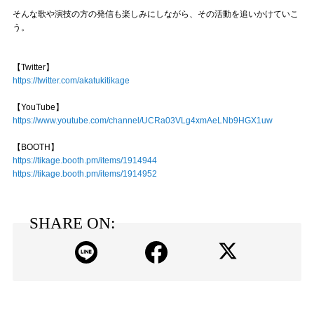
そんな歌や演技の方の発信も楽しみにしながら、その活動を追いかけていこ
う。
【Twitter】
https://twitter.com/akatukitikage
【YouTube】
https://www.youtube.com/channel/UCRa03VLg4xmAeLNb9HGX1uw
【BOOTH】
https://tikage.booth.pm/items/1914944
https://tikage.booth.pm/items/1914952
SHARE ON: