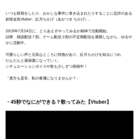
Official SNS
いつも怪我をしたり、おかしな事件に巻き込まれたりすることに定評のある
妖怪金魚Vtuber、紅月ちかげ（あかつき ちかげ）。
2019年7月24日に、とりあえずやってみるか精神で活動開始。
以降、雑談配信７割、ゲーム配信３割の不定期配信を展開しながら、ゆるや
かに活動中。
可愛らしい声と元気なところに特徴があり、紅月ちかげを知るにつれ
だんだんと過保護になっていく。
シチュエーションボイスや歌も少しずつ投稿中！
「貴方も是非、私の眷属になりませんか？」
・45秒でなにができる？歌ってみた【Vtuber】