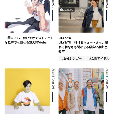
山田コノハ 伸びやかでストレート
LILY&YU
な歌声でも魅せる鴉天狗Vtuber
LILY&YU 弾けるキュートさも、浸
れる切なさも聞かせる幅広い楽曲と
歌声
#女性シンガー
#女性アイドル
Related Artist 003
Related Artist 004