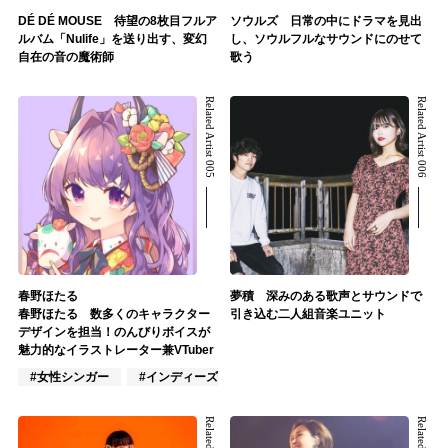
DÉ DÉ MOUSE 待望の8枚目フルア
ソウルズ 日常の中にドラマを見出
ルバム「Nulife」を送り出す、変幻
し、ソウルフルなサウンドにのせて
自在の音の魔術師
歌う
Related Artist 005
Related Artist 006
春野ほたる
夢積 深みのある歌声とサウンドで
春野ほたる 数多くのキャラクター
引き込む二人組音楽ユニット
デザインを担当！のんびりボイスが
魅力的なイラストレーター兼VTuber
#女性シンガー
#インディーズ
#女性アイドル