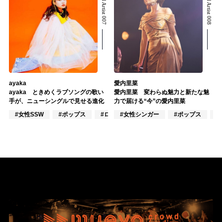
Related Artist 007
Related Artist 008
ayaka
愛内里菜
ayaka ときめくラブソングの歌い
愛内里菜 変わらぬ魅力と新たな魅
手が、ニューシングルで見せる進化
力で届ける“今”の愛内里菜
#女性SSW
#ポップス
#ロック
#女性シンガー
#ポップス
#