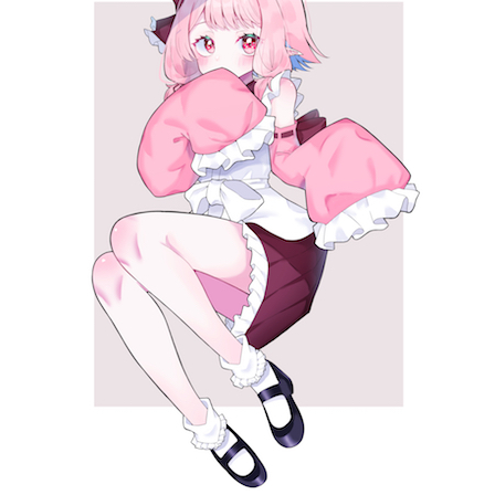
記事リクエスト
ログイン
LINK
muevoクラウドファンディング
muevoコミュニティ
ぶいクラ！by muevo
ぶいコミュ！by muevo
ぶいマガ！ by muevo
Follow us