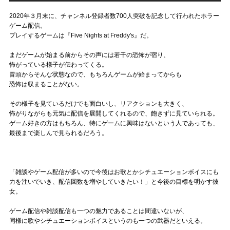
2020年３月末に、チャンネル登録者数700人突破を記念して行われたホラー
ゲーム配信。
プレイするゲームは『Five Nights at Freddy's』だ。
まだゲームが始まる前からその声には若干の恐怖が宿り、
怖がっている様子が伝わってくる。
冒頭からそんな状態なので、もちろんゲームが始まってからも
恐怖は収まることがない。
その様子を見ているだけでも面白いし、リアクションも大きく、
怖がりながらも元気に配信を展開してくれるので、飽きずに見ていられる。
ゲーム好きの方はもちろん、特にゲームに興味はないという人であっても、
最後まで楽しんで見られるだろう。
「雑談やゲーム配信が多いので今後はお歌とかシチュエーションボイスにも
力を注いでいき、配信回数を増やしていきたい！」と今後の目標を明かす彼
女。
ゲーム配信や雑談配信も一つの魅力であることは間違いないが、
同様に歌やシチュエーションボイスというのも一つの武器だといえる。