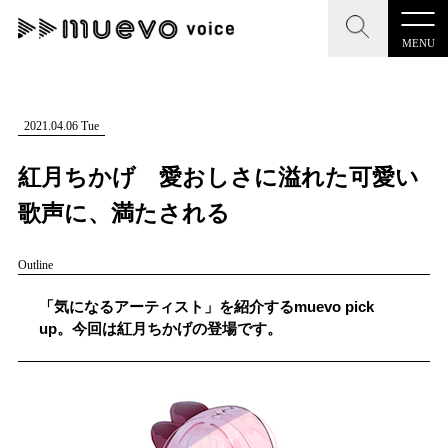
MENU
CLOSE
CLOSE
muevo media
記事を検索する
2021.04.06 Tue
"読者の声を形にする”音楽特化メディア
紅月ちかげ 愛おしさに溢れた可愛い
歌声に、満たされる
Outline
MENU
人気ワード
記事一覧
「気になるアーティスト」を紹介するmuevo pick
#男性SSW
#ポップス
#女性SSW
#ロック
up。今回は紅月ちかげの登場です。
プレスリリース一覧
#男性シンガー
#HR/HM
#女性シンガー
会社概要
#ヒップホップ
#男性シンガーグループ
#R&B/ソウル
お問い合わせ