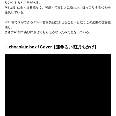
リンクするところがある。
それだけに全く違和感なく、可愛くて愛しさに溢れた、ほっこりする45秒を
提供している。
≪45秒で何ができる？≫≪君を笑顔にさせること≫と歌うこの楽曲の世界観
通り、
まさに45秒で笑顔にさせてもらえる歌ったみたとなっている。
・chocolate box / Cover【蓮希るい/紅月ちかげ】