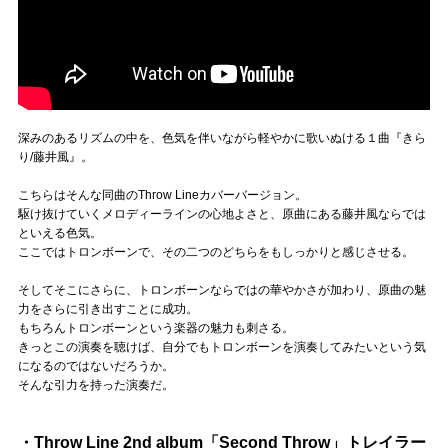
深みのあるリズムの中を、色気を伴いながら軽やかに歌いぬける１曲『きら
り/藤井風』。
こちらはそんな同曲のThrow Lineカバーバージョン。
駆け抜けていくメロディーラインの心地よさと、原曲にある藤井風ならでは
といえる色気。
ここではトロンボーンで、その二つのどちらをもしっかりと感じさせる。
そしてそこにさらに、トロンボーンならではの華やかさが加わり、原曲の魅
力をさらに引き出すことに成功。
もちろんトロンボーンという楽器の魅力も刺さる。
きっとこの演奏を聴けば、自分でもトロンボーンを演奏してみたいという気
になるのではないだろうか。
そんな引力を持った演奏だ。
・Throw Line 2nd album「Second Throw」トレイラー