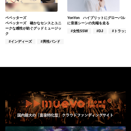
ペペッターズ
YonYon ハイブリットにグローバル
ペペッターズ 確かなセンスとユニ
に音楽シーンの先端を走る
ークな感性が紡ぐグッドミュージッ
#女性SSW
#DJ
#トラック
ク
#インディーズ
#男性バンド
#ポップス