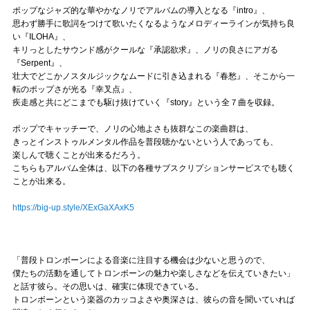
ポップなジャズ的な華やかなノリでアルバムの導入となる『intro』、
思わず勝手に歌詞をつけて歌いたくなるようなメロディーラインが気持ち良
い『ILOHA』、
キリっとしたサウンド感がクールな『承認欲求』、ノリの良さにアガる
『Serpent』、
壮大でどこかノスタルジックなムードに引き込まれる『春愁』、そこから一
転のポップさが光る『幸叉点』、
疾走感と共にどこまでも駆け抜けていく『story』という全７曲を収録。
ポップでキャッチーで、ノリの心地よさも抜群なこの楽曲群は、
きっとインストゥルメンタル作品を普段聴かないという人であっても、
楽しんで聴くことが出来るだろう。
こちらもアルバム全体は、以下の各種サブスクリプションサービスでも聴く
ことが出来る。
https://big-up.style/XExGaXAxK5
「普段トロンボーンによる音楽に注目する機会は少ないと思うので、
僕たちの活動を通してトロンボーンの魅力や楽しさなどを伝えていきたい」
と話す彼ら。その思いは、確実に体現できている。
トロンボーンという楽器のカッコよさや奥深さは、彼らの音を聞いていれば