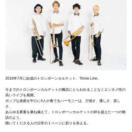
記事リクエスト
ログイン
LINK
muevoクラウドファンディング
muevoコミュニティ
ぶいクラ！by muevo
2019年7月に結成のトロンボーンカルテット、Throw Line。
ぶいコミュ！by muevo
今までのトロンボーンカルテットの概念にとらわれることなくエンタメ性の
高いライブを展開。
ポップな楽曲を中心に4人が奏でるハーモニーは、力強さ、優しさ、楽し
ぶいマガ！ by muevo
さ、
あらゆる要素を兼ね備えて、トロンボーンカルテットの枠を超えた一つの物
語のよう。
Follow us
聴いてくださる人の日常の１ページに彩りを添える。