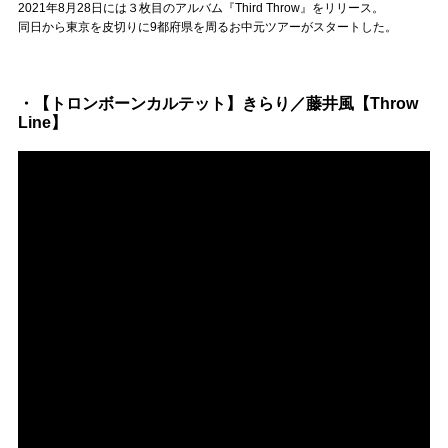
Official SNS
2021年8月28日には３枚目のアルバム『Third Throw』をリリース。
同日から東京を皮切りに9都府県を周るお中元ツアーがスタートした。
・【トロンボーンカルテット】きらり／藤井風【Throw
Line】