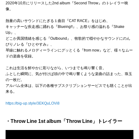
2020年10月にリリースした2nd album『Second Throw』のトレイラー映
像。
熱量の高いサウンドにたぎる１曲目『CAT RACE』をはじめ、
キャッチーな疾走感に踊れる『Blueing!!』、お祭り感の溢れる『Shake
Up』、
どこか異国情緒を感じる『Outbound』、牧歌的で穏やかなサウンドにのん
びりノレる『ひとやすみ』、
琴線に触れるメロディーラインにグッとくる『from now』など、様々なムー
ドの楽曲を収録。
これは生活を鮮やかに彩りながら、いつまでも鳴り響く音。
ふとした瞬間に、気が付けば頭の中で鳴り響くような楽曲の詰まった、珠玉
の一枚だ。
アルバム全体は、以下の各種サブスクリプションサービスでも聴くことが出
来る。
https://big-up.style/3EKQuLOVi8
・Throw Line 1st album「Throw Line」トレイラー