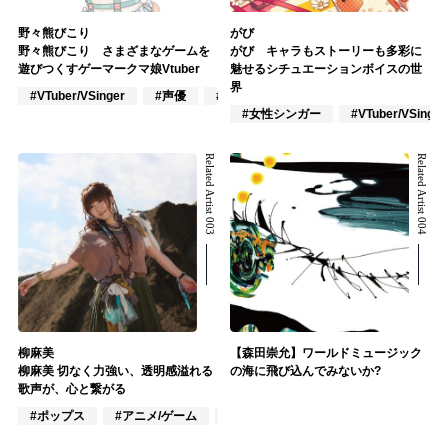
野々熊びこり
がび
野々熊びこり さまざまなゲームを
がび キャラもストーリーも多彩に
遊びつくすゲーマークマ娘Vtuber
魅せるシチュエーションボイスの世
界
#VTuber/VSinger
#声優
#アニメ/ゲーム
#女性シンガー
#VTuber/VSinger
Related Artist 003
Related Artist 004
柳麻美
【森田崇允】ワールドミュージック
柳麻美 切なく力強い、透明感溢れる
の海に飛び込んでみないか?
歌声が、心と繋がる
#ポップス
#アニメ/ゲーム
#歌謡曲