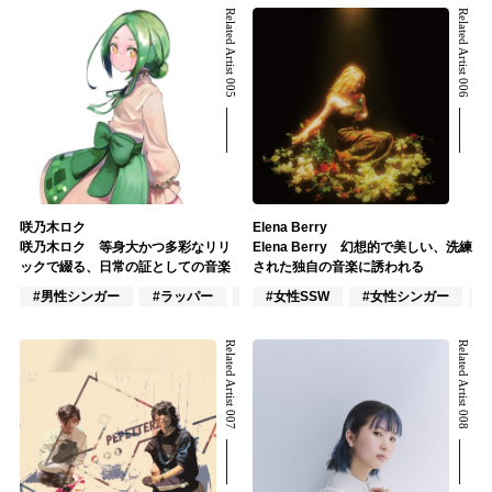
Related Artist 005
Related Artist 006
咲乃木ロク
Elena Berry
咲乃木ロク 等身大かつ多彩なリリ
Elena Berry 幻想的で美しい、洗練
ックで綴る、日常の証としての音楽
された独自の音楽に誘われる
#男性シンガー
#ラッパー
#VTuber/VSinger
#女性SSW
#女性シンガー
#
Related Artist 007
Related Artist 008