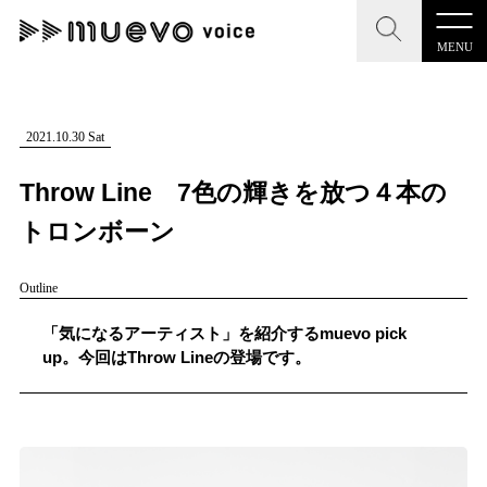
MENU
CLOSE
CLOSE
muevo media
記事を検索する
2021.10.30 Sat
"読者の声を形にする”音楽特化メディア
Throw Line 7色の輝きを放つ４本の
トロンボーン
Outline
MENU
人気ワード
記事一覧
「気になるアーティスト」を紹介するmuevo pick
#男性SSW
#ポップス
#女性SSW
#ロック
up。今回はThrow Lineの登場です。
プレスリリース一覧
#男性シンガー
#HR/HM
#女性シンガー
会社概要
#ヒップホップ
#男性シンガーグループ
#R&B/ソウル
お問い合わせ