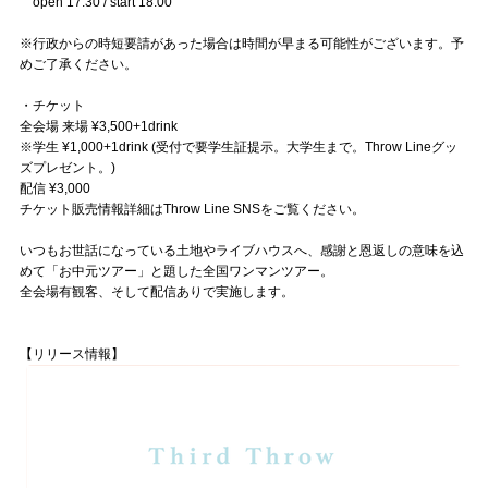
open 17:30 / start 18:00
※行政からの時短要請があった場合は時間が早まる可能性がございます。予
めご了承ください。
・チケット
全会場 来場 ¥3,500+1drink
※学生 ¥1,000+1drink (受付で要学生証提示。大学生まで。Throw Lineグッ
ズプレゼント。)
配信 ¥3,000
チケット販売情報詳細はThrow Line SNSをご覧ください。
いつもお世話になっている土地やライブハウスへ、感謝と恩返しの意味を込
めて「お中元ツアー」と題した全国ワンマンツアー。
全会場有観客、そして配信ありで実施します。
【リリース情報】