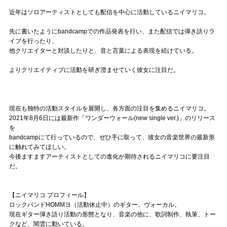
近年はソロアーティストとしても配信を中心に活動しているニイマリコ。
先に書いたようにbandcampでの作品発表を行い、また配信では弾き語りラ
イブを行ったり、
他クリエイターと対談したりと、音と言葉による表現を続けている。
よりクリエイティブに活動を研ぎ澄ませていく彼女に注目だ。
現在も独特の活動スタイルを展開し、各方面の注目を集めるニイマリコ。
2021年8月6日には最新作「ワンダーウォール(new single ver.)」のリリース
を
bandcampにて行っているので、ぜひ手に取って、彼女の音楽世界の最新形
に触れてみてほしい。
今後ますますアーティストとしての進化が期待されるニイマリコに要注目
だ。
【ニイマリコ プロフィール】
ロックバンドHOMMヨ（活動休止中）のギター、ヴォーカル。
現在ギター弾き語り活動の形態となり、音楽の他に、歌詞制作、執筆、トー
クなど、闇雲に動いている。