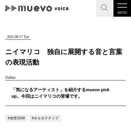
MENU
CLOSE
CLOSE
muevo media
記事を検索する
2021.08.17 Tue
"読者の声を形にする”音楽特化メディア
ニイマリコ 独自に展開する音と言葉
の表現活動
Outline
MENU
人気ワード
記事一覧
「気になるアーティスト」を紹介するmuevo pick
#男性SSW
#ポップス
#女性SSW
#ロック
up。今回はニイマリコの登場です。
プレスリリース一覧
#男性シンガー
#HR/HM
#女性シンガー
会社概要
#ヒップホップ
#男性シンガーグループ
#R&B/ソウル
#女性SSW
#オルタナティブ
お問い合わせ