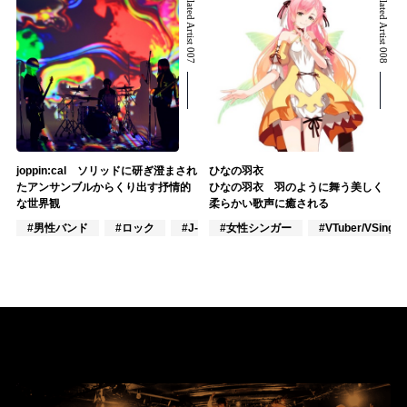
Related Artist 007
Related Artist 008
joppin:cal ソリッドに研ぎ澄まされ
ひなの羽衣
たアンサンブルからくり出す抒情的
ひなの羽衣 羽のように舞う美しく
な世界観
柔らかい歌声に癒される
#男性バンド
#ロック
#J-POP
#女性シンガー
#VTuber/VSinger