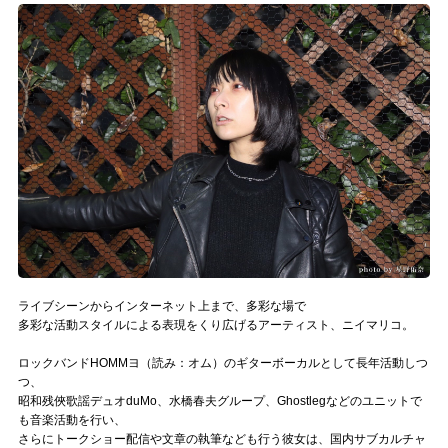
記事リクエスト
ログイン
LINK
muevoクラウドファンディング
muevoコミュニティ
ぶいクラ！by muevo
ぶいコミュ！by muevo
ライブシーンからインターネット上まで、多彩な場で
多彩な活動スタイルによる表現をくり広げるアーティスト、ニイマリコ。
ぶいマガ！ by muevo
ロックバンドHOMMヨ（読み：オム）のギターボーカルとして長年活動しつ
つ、
昭和残俠歌謡デュオduMo、水橋春夫グループ、Ghostlegなどのユニットで
Follow us
も音楽活動を行い、
さらにトークショー配信や文章の執筆なども行う彼女は、国内サブカルチャ