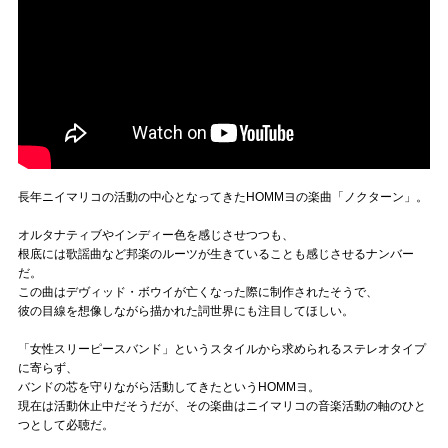
長年ニイマリコの活動の中心となってきたHOMMヨの楽曲「ノクターン」。
オルタナティブやインディー色を感じさせつつも、
根底には歌謡曲など邦楽のルーツが生きていることも感じさせるナンバー
だ。
この曲はデヴィッド・ボウイが亡くなった際に制作されたそうで、
彼の目線を想像しながら描かれた詞世界にも注目してほしい。
「女性スリーピースバンド」というスタイルから求められるステレオタイプ
に寄らず、
バンドの芯を守りながら活動してきたというHOMMヨ。
現在は活動休止中だそうだが、その楽曲はニイマリコの音楽活動の軸のひと
つとして必聴だ。