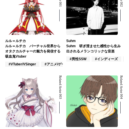
ルル＝ルチカ
Suhm
ルル＝ルチカ バーチャル世界から
Suhm 研ぎ澄ませた感性から生み
オタクカルチャーの魅力を発信する
出されるメランコリックな音楽
吸血鬼Vtuber
#男性SSW
#インディーズ
#
#VTuber/VSinger
#アニメ/ゲーム
#J-POP
Related Artist 003
Related Artist 004