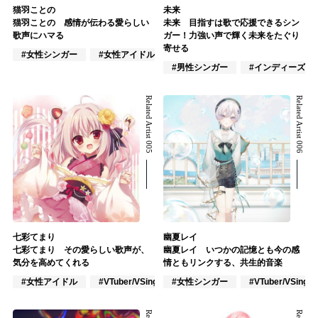
猫羽ことの
未来
猫羽ことの 感情が伝わる愛らしい
未来 目指すは歌で応援できるシン
歌声にハマる
ガー！力強い声で輝く未来をたぐり
寄せる
#女性シンガー
#女性アイドル
#VTuber/VSinger
#男性シンガー
#インディーズ
Related Artist 005
Related Artist 006
七彩てまり
幽夏レイ
七彩てまり その愛らしい歌声が、
幽夏レイ いつかの記憶とも今の感
気分を高めてくれる
情ともリンクする、共生的音楽
#女性アイドル
#VTuber/VSinger
#女性シンガー
#アニメ/ゲーム
#VTuber/VSinger