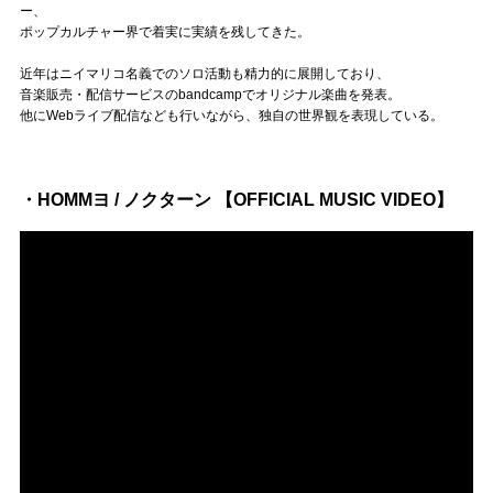
Official SNS
ー、
ポップカルチャー界で着実に実績を残してきた。
近年はニイマリコ名義でのソロ活動も精力的に展開しており、
音楽販売・配信サービスのbandcampでオリジナル楽曲を発表。
他にWebライブ配信なども行いながら、独自の世界観を表現している。
・HOMMヨ / ノクターン 【OFFICIAL MUSIC VIDEO】