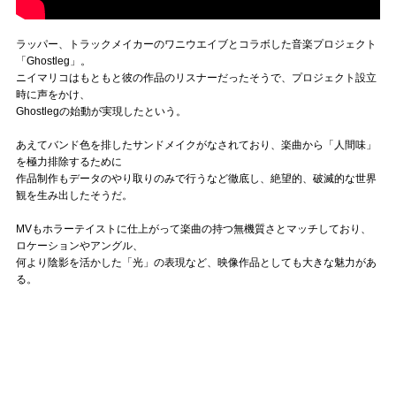
ラッパー、トラックメイカーのワニウエイブとコラボした音楽プロジェクト
「Ghostleg」。
ニイマリコはもともと彼の作品のリスナーだったそうで、プロジェクト設立
時に声をかけ、
Ghostlegの始動が実現したという。
あえてバンド色を排したサンドメイクがなされており、楽曲から「人間味」
を極力排除するために
作品制作もデータのやり取りのみで行うなど徹底し、絶望的、破滅的な世界
観を生み出したそうだ。
MVもホラーテイストに仕上がって楽曲の持つ無機質さとマッチしており、
ロケーションやアングル、
何より陰影を活かした「光」の表現など、映像作品としても大きな魅力があ
る。