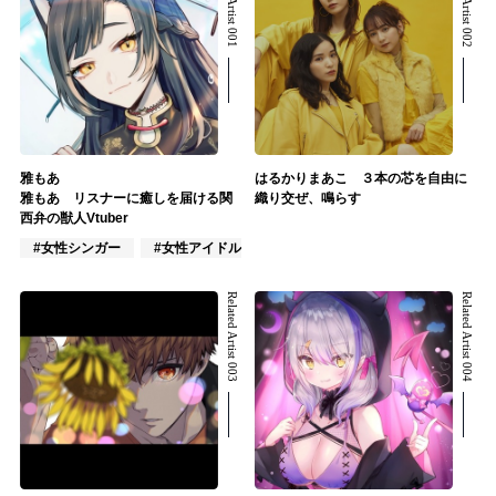
Related Artist 001
Related Artist 002
雅もあ
はるかりまあこ ３本の芯を自由に
雅もあ リスナーに癒しを届ける関
織り交ぜ、鳴らす
西弁の獣人Vtuber
#女性シンガー
#女性アイドル
#VTuber/VSinger
Related Artist 003
Related Artist 004