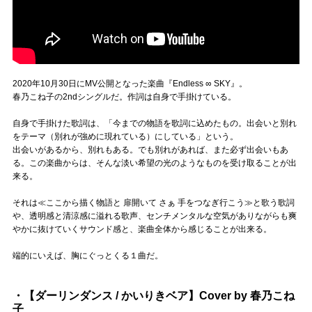
2020年10月30日にMV公開となった楽曲『Endless ∞ SKY』。
春乃こね子の2ndシングルだ。作詞は自身で手掛けている。
自身で手掛けた歌詞は、「今までの物語を歌詞に込めたもの。出会いと別れ
をテーマ（別れが強めに現れている）にしている」という。
出会いがあるから、別れもある。でも別れがあれば、また必ず出会いもあ
る。この楽曲からは、そんな淡い希望の光のようなものを受け取ることが出
来る。
それは≪ここから描く物語と 扉開いて さぁ 手をつなぎ行こう≫と歌う歌詞
や、透明感と清涼感に溢れる歌声、センチメンタルな空気がありながらも爽
やかに抜けていくサウンド感と、楽曲全体から感じることが出来る。
端的にいえば、胸にぐっとくる１曲だ。
・【ダーリンダンス / かいりきベア】Cover by 春乃こね
子