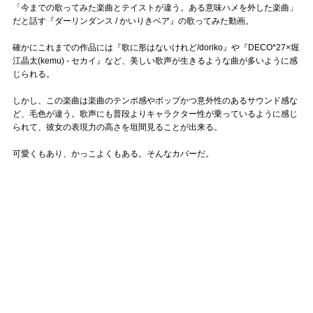
「今までの歌ってみた楽曲とテイストが違う。ある意味ハメを外した楽曲」
だと話す『ダーリンダンス / かいりきベア』の歌ってみた動画。
確かにこれまでの作品には『歌に形はないけれど/doriko』や『DECO*27×堀
江晶太(kemu) - セカイ』など、美しい歌声が生きるような曲が多いように感
じられる。
しかし、この楽曲は楽曲のテンポ感やポップかつ意外性のあるサウンド感な
ど、毛色が違う。歌声にも普段よりキャラクター性が乗っているように感じ
られて、彼女の表現力の高さを垣間見ることが出来る。
可愛くもあり、かっこよくもある。そんなカバーだ。