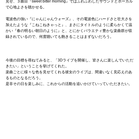
見せ、３曲目『sweet bitter morning』ではふわふわしたサウンドとボーカル
で心地よさを聴かせる。
電波色の強い『にゃんにゃんウォーズ』、その電波色にハードさと壮大さを
加えたような『こねこねきゃっと』、まさにタイトルのように柔らかくて温
かい『春の明るい朝日のように』と、とにかくバラエティ豊かな楽曲群が収
録されているので、何度聴いても飽きることはまずないだろう。
今後の目標を尋ねてみると、「3Dライブを開催し、皆さんに楽しんでいただ
きたい」ということを挙げてくれた。
楽曲ごとに様々な色を見せてくれる彼女のライブは、間違いなく見応えのあ
るものとなるだろう。
是非その日を楽しみに、これからの活動を追いかけていっていただきたい。