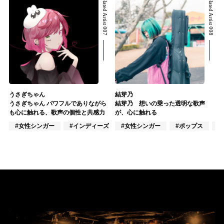
Related Artist 007
Related Artist 008
うさぎちゃん
結芽乃
うさぎちゃん パワフルでありながら
結芽乃 想いの乗った透明な歌声
も心に触れる、歌声の個性と共感力
が、心に触れる
#女性シンガー
#インディーズ
#女性シンガー
#アカペラ
#ポップス
#