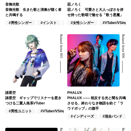
音御光歌
惡ノろく
音御光歌 生きた歌と演奏が聴く者
惡ノろく 可愛さと大人っぽさを併
と共鳴する
せ持った歌唱で魅せる「歌う悪魔」
#男性シンガー
#インスト
#VTuber/VSinger
#女性シンガー
#VTuber/VSinger
Related Artist 005
Related Artist 006
諸星空
PHALUX
諸星空 ギャップでリスナーを惹き
PHALUX ―― 相反する光と闇を共鳴
つける二重人格系VTuber
させる、終わりなき物語を紡ぐ「ラ
ウドポップ」の旗手
#男性ユニット
#VTuber/VSinger
#アニメ/ゲーム
#インディーズ
#混合バンド