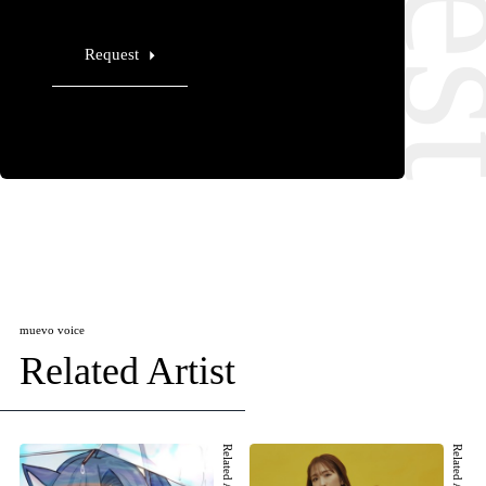
Request
muevo voice
Related Artist