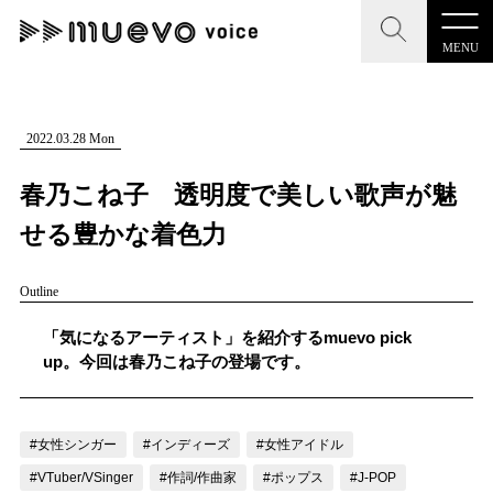
MENU
CLOSE
CLOSE
muevo media
記事を検索する
2022.03.28 Mon
"読者の声を形にする”音楽特化メディア
春乃こね子 透明度で美しい歌声が魅
せる豊かな着色力
Outline
MENU
人気ワード
記事一覧
「気になるアーティスト」を紹介するmuevo pick
#男性SSW
#ポップス
#女性SSW
#ロック
up。今回は春乃こね子の登場です。
プレスリリース一覧
#男性シンガー
#HR/HM
#女性シンガー
会社概要
#ヒップホップ
#男性シンガーグループ
#R&B/ソウル
#女性シンガー
#インディーズ
#女性アイドル
お問い合わせ
#VTuber/VSinger
#作詞/作曲家
#ポップス
#J-POP