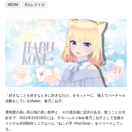
#EDM
#エレクトロ
記事リクエスト
ログイン
LINK
muevoクラウドファンディング
muevoコミュニティ
ぶいクラ！by muevo
ぶいコミュ！by muevo
「好きなことを好きなときに好きなだけ」をモットーに、個人でバーチャル
ぶいマガ！ by muevo
活動をしているVtuber、春乃こね子。
透明度の高い耳心地の良い歌声と、その清涼感に定評がある。歌うことが大
好きで、2021年10月18日には、タカハシルイfeat.春乃こね子として全曲オ
Follow us
リジナル共同制作ミニアルバム『ねこの手 -First Drop-』をリリースしてい
る。