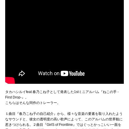
タカハシルイfeat.春乃こね子として発表した1stミニアルバム『ねこの手 -
First Drop-』。
こちらはそんな同作のトレーラー。
１曲目『春乃こね子の自己紹介』から、様々な音楽の要素を取り入れたよう
なサウンドと、彼女の透明度の高い歌声によって、このアルバムの世界観に
惹きつけられる。２曲目『GirlS of Frontline』ではぐっとかっこいい一面を