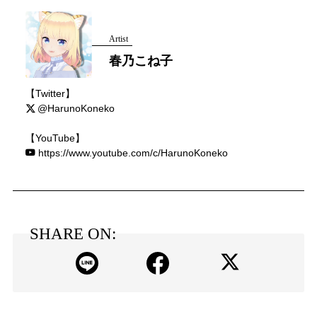
Artist
春乃こね子
【Twitter】
@HarunoKoneko
【YouTube】
https://www.youtube.com/c/HarunoKoneko
SHARE ON: