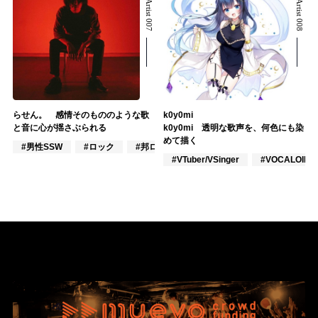
Related Artist 007
Related Artist 008
らせん。 感情そのもののような歌
k0y0mi
と音に心が揺さぶられる
k0y0mi 透明な歌声を、何色にも染
めて描く
#男性SSW
#ロック
#邦ロック
#VTuber/VSinger
#VOCALOID