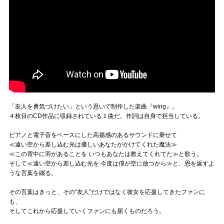
「友人を勇気づけたい」という思いで制作した楽曲『wing』。
４枚目のCD作品に収録されている１曲だ。作詞は自身で担当している。
ピアノと電子音をベースにした高揚感のあるサウンドに乗せて
≪遠い空から差し込む光は優しいあなたがかけてくれた魔法≫
≪この背中に羽があることを いつもあなたは教えてくれてた≫と歌う。
そして≪遠い空から差し込む光を 今度は僕が空に放つから≫と、恩を返すよ
うな言葉を綴る。
その言葉はきっと、その“友人”だけではなく彼女を応援してきたファンに
も、
そしてこれから応援していくファンにも届くものだろう。