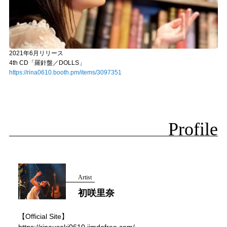
2021年6月リリース
4th CD「羅針盤／DOLLS」
https://rina0610.booth.pm/items/3097351
Profile
Artist
初咲里奈
【Official Site】