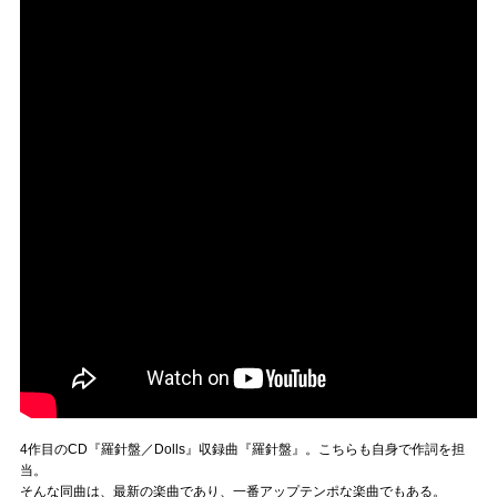
4作目のCD『羅針盤／Dolls』収録曲『羅針盤』。こちらも自身で作詞を担
当。
そんな同曲は、最新の楽曲であり、一番アップテンポな楽曲でもある。