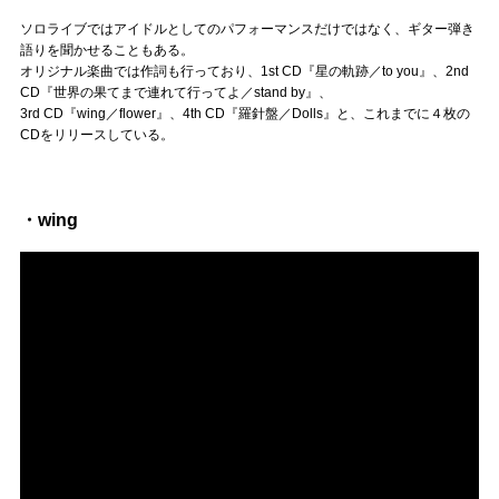
Official SNS
ソロライブではアイドルとしてのパフォーマンスだけではなく、ギター弾き
語りを聞かせることもある。
オリジナル楽曲では作詞も行っており、1st CD『星の軌跡／to you』、2nd
CD『世界の果てまで連れて行ってよ／stand by』、
3rd CD『wing／flower』、4th CD『羅針盤／Dolls』と、これまでに４枚の
CDをリリースしている。
・wing