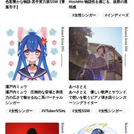
色彩豊かな物語-若手実力派SSW【青
HoshiHo 物語性を感じる、抜群の透
葉市子】
明感
#女性シンガー
#インディーズ
Related Artist 005
Related Artist 006
瀬戸内ミュウ
あべさとえ
瀬戸内ミュウ 圧倒的な音域と表現
あべさとえ 優しい歌声とサウンド
力の広さで魅せるねこ系バーチャル
で想いを歌うピアノ弾き語りシンガ
シンガー
ーソングライター
#女性シンガー
#VTuber/VSinger
#女性SSW
#ポップス
#女性シンガー