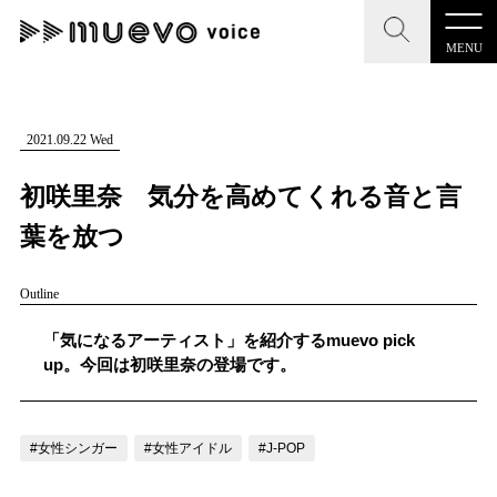
MENU
CLOSE
CLOSE
muevo media
記事を検索する
2021.09.22 Wed
"読者の声を形にする”音楽特化メディア
初咲里奈 気分を高めてくれる音と言
葉を放つ
Outline
MENU
人気ワード
記事一覧
「気になるアーティスト」を紹介するmuevo pick
#男性SSW
#ポップス
#女性SSW
#ロック
up。今回は初咲里奈の登場です。
プレスリリース一覧
#男性シンガー
#HR/HM
#女性シンガー
会社概要
#ヒップホップ
#男性シンガーグループ
#R&B/ソウル
#女性シンガー
#女性アイドル
#J-POP
お問い合わせ