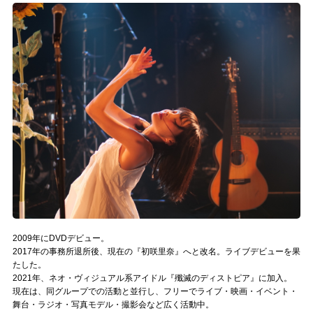
記事リクエスト
ログイン
LINK
muevoクラウドファンディング
muevoコミュニティ
ぶいクラ！by muevo
ぶいコミュ！by muevo
2009年にDVDデビュー。
ぶいマガ！ by muevo
2017年の事務所退所後、現在の『初咲里奈』へと改名。ライブデビューを果
たした。
2021年、ネオ・ヴィジュアル系アイドル『殲滅のディストピア』に加入。
Follow us
現在は、同グループでの活動と並行し、フリーでライブ・映画・イベント・
舞台・ラジオ・写真モデル・撮影会など広く活動中。