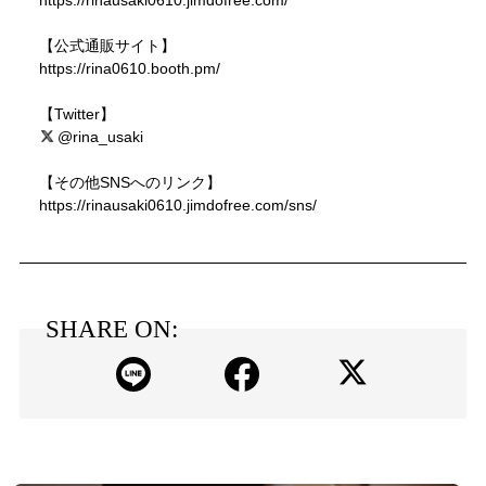
https://rinausaki0610.jimdofree.com/
【公式通販サイト】
https://rina0610.booth.pm/
【Twitter】
@rina_usaki
【その他SNSへのリンク】
https://rinausaki0610.jimdofree.com/sns/
SHARE ON: