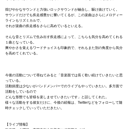
煌びやかなサウンドと力強いロックサウンドが融合し、駆け抜けていく。
サウンドだけでも疾走感豊かに響いてくるが、この楽曲はさらにメロディー
ラインもリズミカルで、
それが楽曲の疾走感をさらに高めているといえる。
そんな音とリズムで生み出す疾走感によって、こちらも気分を高めてくれる
１曲となっている。
爽やかさを覚えるワードチョイスも印象的で、それもまた別の角度から気分
を高めてくれている。
今後の活動について尋ねてみると「音楽面では長く歌い続けていきたいと思
っている。
活動頻度は少ないがバンドメンバーでのライブもやっていきたい。多方面で
活動をしているので
どんな形態でも皆様を楽しませていきたいです」と話してくれた。
様々な活動をする彼女だけに、今後の続報は、Twitterなどをフォローして随
時チェックしていっていただきたい。
【ライブ情報】