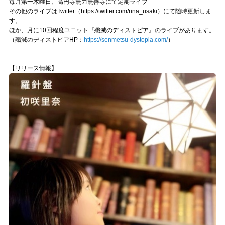
毎月第一木曜日、高円寺無力無善寺にて定期ライブ
その他のライブはTwitter（https://twitter.com/rina_usaki）にて随時更新しま
す。
ほか、月に10回程度ユニット『殲滅のディストピア』のライブがあります。
（殲滅のディストピアHP：
https://senmetsu-dystopia.com/
）
【リリース情報】