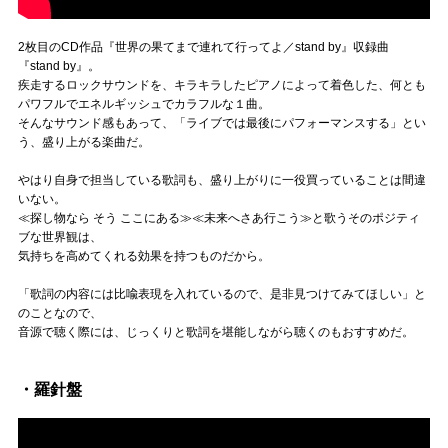
2枚目のCD作品『世界の果てまで連れて行ってよ／stand by』収録曲
『stand by』。
疾走するロックサウンドを、キラキラしたピアノによって着色した、何とも
パワフルでエネルギッシュでカラフルな１曲。
そんなサウンド感もあって、「ライブでは最後にパフォーマンスする」とい
う、盛り上がる楽曲だ。
やはり自身で担当している歌詞も、盛り上がりに一役買っていることは間違
いない。
≪探し物なら そう ここにある≫≪未来へさあ行こう≫と歌うそのポジティ
ブな世界観は、
気持ちを高めてくれる効果を持つものだから。
「歌詞の内容には比喩表現を入れているので、是非見つけてみてほしい」と
のことなので、
音源で聴く際には、じっくりと歌詞を堪能しながら聴くのもおすすめだ。
・羅針盤