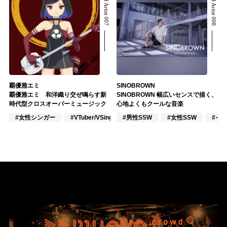
Related Artist 007
Related Artist 008
覇優雅エミ
SINOBROWN
覇優雅エミ 和洋織り交ぜ鳴らす新
SINOBROWN 幅広いセンスで描く、
時代型クロスオーバーミュージック
心地よくもクールな音楽
#女性シンガー
#VTuber/VSinger
#男性SSW
#VOCALOID
#女性SSW
#イ