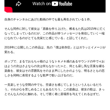
自身のチャンネルにあげた動画の中でも最も再生されている１作。
そんな同作に対して彼女は「原曲を作り上げた、椎名もた氏は2015年に亡く
なってしまっているのだが、この作品が持つメッセージを発信していく一端
になれているのがとても光栄だと感じている」と話してくれた。
2018年に公開したこの作品は、先の『僕は依存症』とはガラッとイメージが
変わる。
ポップで、まるでおもちゃ箱のようなトキメキ感のあるサウンドの中で≪お
はようの次はさよならの次は何もなかった≫と、何とも寂し気な言葉を綴る
楽曲を、彼女はその雰囲気をそのまま声にしたかのような、明るさともの悲
しさを同時に表現するような歌声で歌い上げるのだ。
一見楽しそうな空間の中でも、空虚さを感じてしまうという人もいるだろ
う。それが心を苦しめることもあるだろう。この楽曲は、彼女の歌は、きっ
とそんな人の心に触れる。そして聴く者に居場所を与えてくれるはずだ。