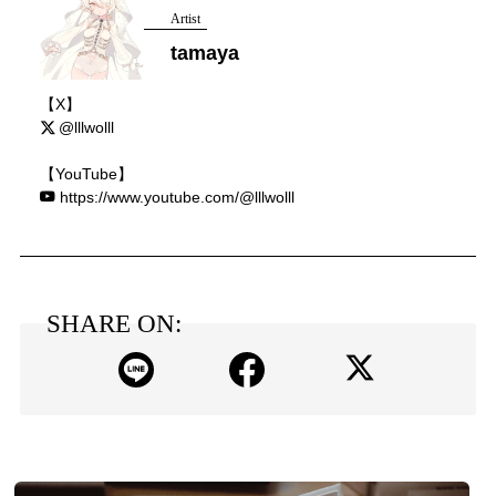
Artist
tamaya
【X】
@lllwolll
【YouTube】
https://www.youtube.com/@lllwolll
SHARE ON: