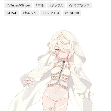
#VTuber/VSinger
#声優
#ポップス
#クラブ/ダンス
記事リクエスト
#J-POP
#邦ロック
#エレクトロ
#Youtuber
ログイン
LINK
muevoクラウドファンディング
muevoコミュニティ
ぶいクラ！by muevo
ぶいコミュ！by muevo
ぶいマガ！ by muevo
Follow us