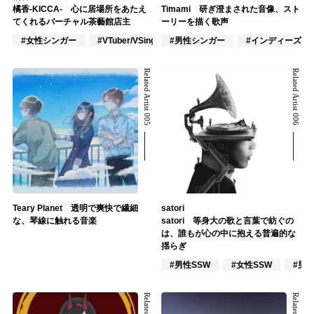
橘香-KICCA- 心に居場所をあたえ
Timami 研ぎ澄まされた音像、スト
てくれるバーチャル茶藝館店主
ーリーを描く歌声
#女性シンガー
#VTuber/VSinger
#男性シンガー
#VOCALOID
#インディーズ
Related Artist 005
Related Artist 006
Teary Planet 透明で爽快で繊細
satori
な、琴線に触れる音楽
satori 等身大の歌と言葉で紡ぐの
は、誰もが心の中に抱える普遍的な
揺らぎ
#男性SSW
#女性SSW
#男