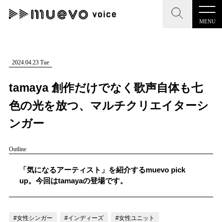
MENU
CLOSE
CLOSE
muevo media
記事を検索する
2024.04.23 Tue
"読者の声を形にする”音楽特化メディア
tamaya 創作だけでなく歌声自体も七
色の光を放つ、マルチクリエイターシ
ンガー
MENU
人気ワード
Outline
記事一覧
#男性SSW
#ポップス
#女性SSW
#ロック
「気になるアーティスト」を紹介するmuevo pick
プレスリリース一覧
#男性シンガー
#HR/HM
#女性シンガー
up。今回はtamayaの登場です。
会社概要
#ヒップホップ
#男性シンガーグループ
#R&B/ソウル
お問い合わせ
#女性シンガー
#インディーズ
#女性ユニット