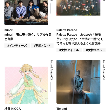
minori
Palette Parade
minori 夜に寄り添う、リアルな音
Palette Parade あなたの「居場
と言葉
所」になりたい “生活の一部”とし
てそっと寄り添えるような音楽を
#インディーズ
#男性バンド
#J-POP
#女性アイドル
#女性ユニット
Related Artist 003
Related Artist 004
橘香-KICCA-
Timami