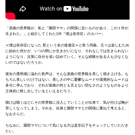
「原曲の世界観が、私と『園部マヤ』の関係に近いものがあり、この１作が
生まれた。」と紹介してくれた1作『僕は依存症』のカバー。
≪僕は依存症になった 君という名の後遺症≫と歌う同曲。元々は楽しむため
に始めた何かが、いつの間にか生きがいになり、それなしでは生きられない
ようになり、次第に自分を追い詰めていく。そんな経験がある人も少なくな
いのではないだろうか。
彼女の透明感に溢れた歌声は、そんな楽曲の世界観を美しく描き上げる。も
ちろん美しいだけではない。美しさの中に憂鬱なムードや退廃的なムードは
多分に孕んでおり、それが楽曲の何とも言えない切なさのようなものをより
立体的に映し出しているといえるだろう。
聴けば聴くほどにその世界観に没入していくことが出来て、気が付けば胸が
苦しくなってしまう。それを、自身と園部マヤとの関係に重ねて考えると、
なおさらだ。
ちなみに、園部マヤについて気になる方は是非以下をチェックしていただき
たい。