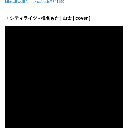
https://lllwolll.fanbox.cc/posts/5341190
・シティライツ - 椎名もた | 山太 [ cover ]