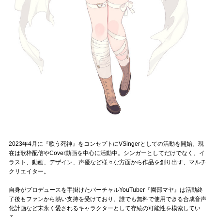
Official SNS
2023年4月に『歌う死神』をコンセプトにVSingerとしての活動を開始。現
在は歌枠配信やCover動画を中心に活動中。シンガーとしてだけでなく、イ
ラスト、動画、デザイン、声優など様々な方面から作品を創り出す、マルチ
クリエイター。
自身がプロデュースを手掛けたバーチャルYouTuber『園部マヤ』は活動終
了後もファンから熱い支持を受けており、誰でも無料で使用できる合成音声
化計画など末永く愛されるキャラクターとして存続の可能性を模索してい