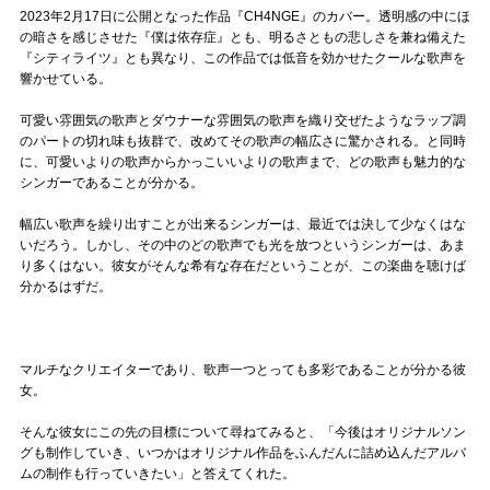
2023年2月17日に公開となった作品『CH4NGE』のカバー。透明感の中にほ
の暗さを感じさせた『僕は依存症』とも、明るさともの悲しさを兼ね備えた
『シティライツ』とも異なり、この作品では低音を効かせたクールな歌声を
響かせている。
可愛い雰囲気の歌声とダウナーな雰囲気の歌声を織り交ぜたようなラップ調
のパートの切れ味も抜群で、改めてその歌声の幅広さに驚かされる。と同時
に、可愛いよりの歌声からかっこいいよりの歌声まで、どの歌声も魅力的な
シンガーであることが分かる。
幅広い歌声を繰り出すことが出来るシンガーは、最近では決して少なくはな
いだろう。しかし、その中のどの歌声でも光を放つというシンガーは、あま
り多くはない。彼女がそんな希有な存在だということが、この楽曲を聴けば
分かるはずだ。
マルチなクリエイターであり、歌声一つとっても多彩であることが分かる彼
女。
そんな彼女にこの先の目標について尋ねてみると、「今後はオリジナルソン
グも制作していき、いつかはオリジナル作品をふんだんに詰め込んだアルバ
ムの制作も行っていきたい」と答えてくれた。