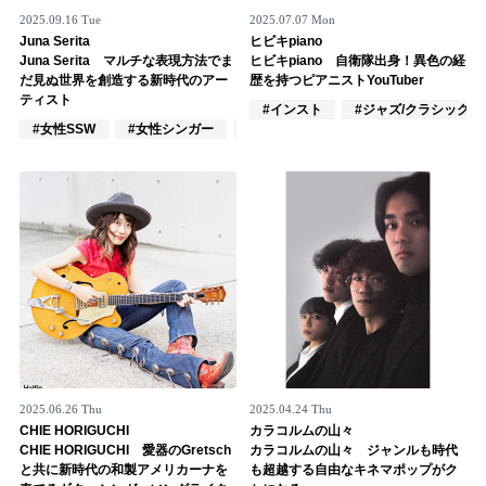
2025.09.16 Tue
2025.07.07 Mon
記事リクエスト
Juna Serita
ヒビキpiano
Juna Serita マルチな表現方法でま
ヒビキpiano 自衛隊出身！異色の経
ログイン
だ見ぬ世界を創造する新時代のアー
歴を持つピアニストYouTuber
ティスト
#インスト
#ジャズ/クラシック奏
#女性SSW
#女性シンガー
#インスト
LINK
muevoクラウドファンディング
muevoコミュニティ
ぶいクラ！by muevo
ぶいコミュ！by muevo
ぶいマガ！ by muevo
2025.06.26 Thu
2025.04.24 Thu
CHIE HORIGUCHI
カラコルムの山々
Follow us
CHIE HORIGUCHI 愛器のGretsch
カラコルムの山々 ジャンルも時代
と共に新時代の和製アメリカーナを
も超越する自由なキネマポップがク