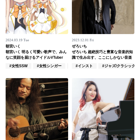
2024.03.19 Tue
2023.12.01 Fri
朝宮いく
ぜろいち
朝宮いく 明るく可愛い歌声で、みん
ぜろいち 超絶技巧と豊富な音楽的知
なに笑顔を届けるアイドルVTuber
識で生み出す、ここにしかない音楽
#女性SSW
#女性シンガー
#女性シンガーグループ
#インスト
#ジャズ/クラシック奏