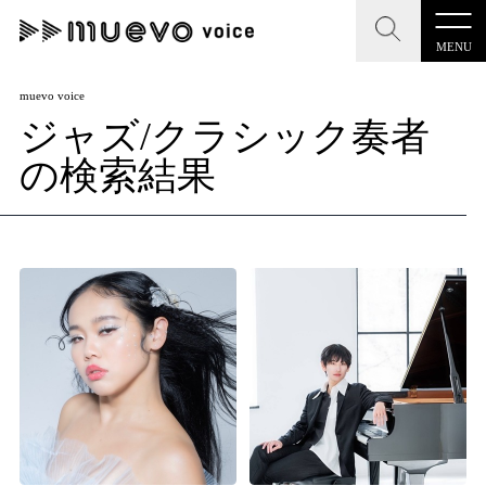
MENU
CLOSE
CLOSE
muevo media
muevo voice
ジャズ/クラシック奏者
記事を検索する
"読者の声を形にする”音楽特化メディア
の検索結果
MENU
人気ワード
記事一覧
#男性SSW
#ポップス
#女性SSW
#ロック
プレスリリース一覧
#男性シンガー
#HR/HM
#女性シンガー
会社概要
#ヒップホップ
#男性シンガーグループ
#R&B/ソウル
お問い合わせ