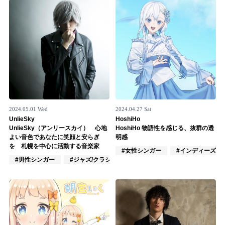
2024.05.01 Wed
2024.04.27 Sat
UnlieSky
HoshiHo
UnlieSky（アンリースカイ） 心地
HoshiHo 物語性を感じる、抜群の透
よい音色であなたに笑顔と安らぎ
明感
を 札幌を中心に活動する音楽家
#女性シンガー
#インディーズ
#男性シンガー
#ジャズ/クラシック奏者
#楽器奏者