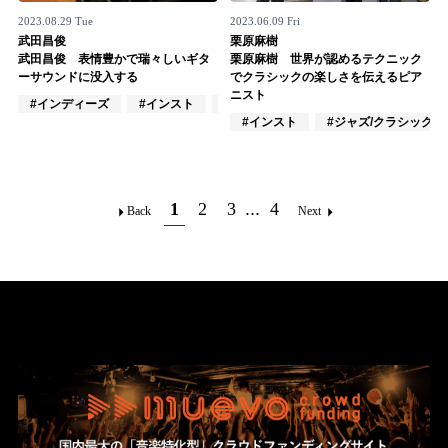
2023.08.29 Tue
2023.06.09 Fri
武田昌俊
栗原麻樹
武田昌俊 表情豊かで瑞々しいギタ
栗原麻樹 世界が認めるテクニック
ーサウンドに没入する
でクラシックの楽しさを伝えるピア
ニスト
#インディーズ
#インスト
#ジャズ/クラシック奏者
#インスト
#ジャズ/クラシック奏
1
2
3
...
4
Back
Next