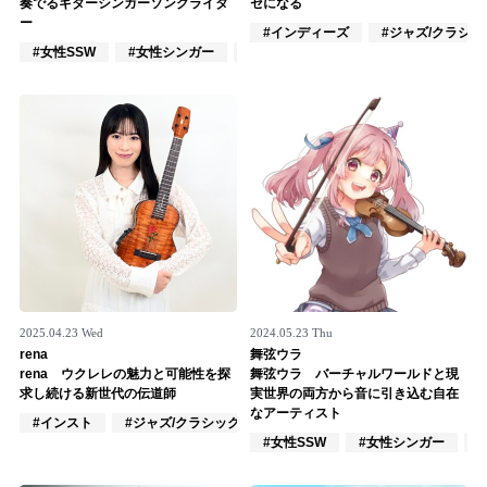
Official SNS
奏でるギターシンガーソングライタ
セになる
ー
#インディーズ
#ジャズ/クラシ
#女性SSW
#女性シンガー
#ジャズ/クラシック奏者
2025.04.23 Wed
2024.05.23 Thu
rena
舞弦ウラ
rena ウクレレの魅力と可能性を探
舞弦ウラ バーチャルワールドと現
求し続ける新世代の伝道師
実世界の両方から音に引き込む自在
なアーティスト
#インスト
#ジャズ/クラシック奏者
#楽器奏者
#女性SSW
#女性シンガー