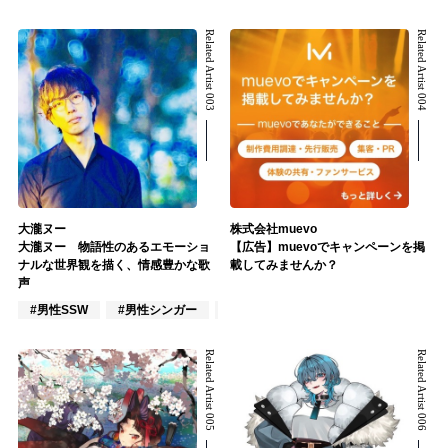
Related Artist 003
Related Artist 004
大瀧ヌー
株式会社muevo
大瀧ヌー 物語性のあるエモーショ
【広告】muevoでキャンペーンを掲
ナルな世界観を描く、情感豊かな歌
載してみませんか？
声
#男性SSW
#男性シンガー
#男性シンガーグループ
Related Artist 005
Related Artist 006