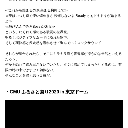
≪これから始まるのさ/高まる胸抑えて≫
≪夢はいつも遠く儚い煌めきさ 後悔しないよ Ready さぁドキドキが始まる
よ≫
≪飛び込んでみろBoys & Girls≫
という、わくわく感のある歌詞の世界観。
明るくポジティブなムードに溢れた歌声。
そして爽快感と疾走感を溢れさせて進んでいくロックサウンド。
それらが融合されたら、そこにキラキラ輝く青春感が漂うのは当然といえる
だろう。
何かを恐れて踏み出さないでいたり、すぐに諦めてしまったりするのは、有
限の時の中ではすごく勿体ない。
そんなことを強く思う１曲だ。
・GMU ふるさと祭り2020 in 東京ドーム