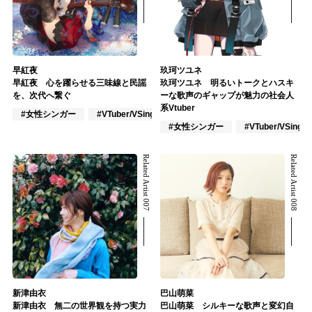
早紅夜
玖珂ツユネ
早紅夜 心を躍らせる三味線と民謡
玖珂ツユネ 明るいトークとハスキ
を、次代へ繋ぐ
ーな歌声のギャップが魅力の社会人
系Vtuber
#女性シンガー
#VTuber/VSinger
#楽器奏者
#女性シンガー
#VTuber/VSinger
Related Artist 007
Related Artist 008
新津由衣
巴山萌菜
新津由衣 無二の世界観を持つ実力
巴山萌菜 シルキーな歌声と変幻自