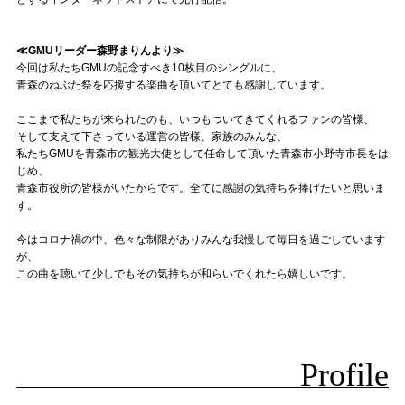
≪GMUリーダー森野まりんより≫
今回は私たちGMUの記念すべき10枚目のシングルに、
青森のねぶた祭を応援する楽曲を頂いてとても感謝しています。
ここまで私たちが来られたのも、いつもついてきてくれるファンの皆様、
そして支えて下さっている運営の皆様、家族のみんな、
私たちGMUを青森市の観光大使として任命して頂いた青森市小野寺市長をは
じめ、
青森市役所の皆様がいたからです。全てに感謝の気持ちを捧げたいと思いま
す。
今はコロナ禍の中、色々な制限がありみんな我慢して毎日を過ごしています
が、
この曲を聴いて少しでもその気持ちが和らいでくれたら嬉しいです。
Profile