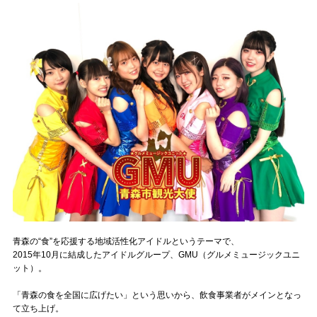
記事リクエスト
ログイン
LINK
muevoクラウドファンディング
muevoコミュニティ
ぶいクラ！by muevo
ぶいコミュ！by muevo
青森の“食”を応援する地域活性化アイドルというテーマで、
ぶいマガ！ by muevo
2015年10月に結成したアイドルグループ、GMU（グルメミュージックユニ
ット）。
Follow us
「青森の食を全国に広げたい」という思いから、飲食事業者がメインとなっ
て立ち上げ。