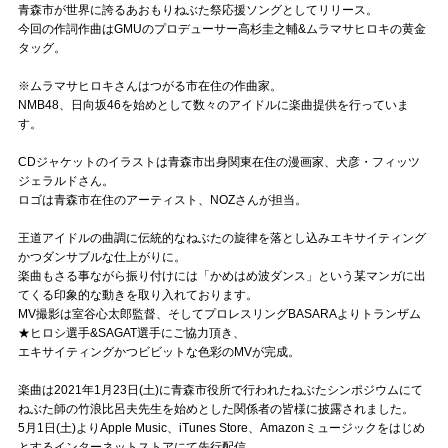
青森市が世界に誇るあおもりねぶた祭応援ソングとしてリリース。
今回の作詞作曲はGMUのプロデューサー高杉圭之輔&ムラマサヒロキの黄金
タッグ。
※ムラマサヒロキさんはつがる市在住の作曲家。
NMB48、日向坂46を始めとして数々のアイドルに楽曲提供を行っていま
す。
CDジャケットのイラストは青森市出身関東在住の漫画家、犬彦・フィッツ
ジェラルドさん。
ロゴは青森市在住のアーティスト、NOZさんが担当。
王道アイドルの曲調に伝統的なねぶたの旋律を落とし込みエキサイティング
かつダンサブルな仕上がりに。
楽曲もさる事ながら振り付けには「かめはめ波ダンス」という某マンガに出
てくる印象的な動きを取り入れております。
MV撮影は室谷心太郎監督、そしてプロレスリングBASARAよりトランザム
★ヒロシ選手&SAGAT選手にご協力頂き、
エキサイティングかつビビットな色彩のMVが完成。
楽曲は2021年1月23日(土)に青森市役所で行われたねぶたシンポジウムにて
ねぶた師の竹浪比呂夫先生を始めとした関係者の皆様に披露されました。
5月1日(土)よりApple Music、iTunes Store、Amazonミュージックをはじめ
とするインターネットストアにて先行配信。