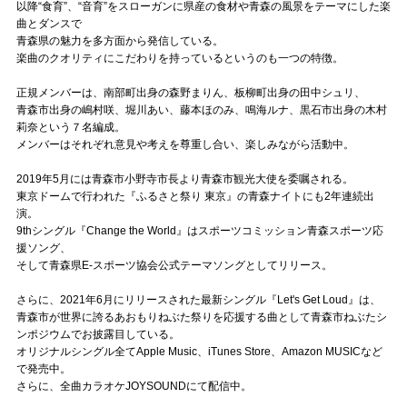
Official SNS
以降“食育”、“音育”をスローガンに県産の食材や青森の風景をテーマにした楽
曲とダンスで
青森県の魅力を多方面から発信している。
楽曲のクオリティにこだわりを持っているというのも一つの特徴。
正規メンバーは、南部町出身の森野まりん、板柳町出身の田中シュリ、
青森市出身の嶋村咲、堀川あい、藤本ほのみ、鳴海ルナ、黒石市出身の木村
莉奈という７名編成。
メンバーはそれぞれ意見や考えを尊重し合い、楽しみながら活動中。
2019年5月には青森市小野寺市長より青森市観光大使を委嘱される。
東京ドームで行われた『ふるさと祭り 東京』の青森ナイトにも2年連続出
演。
9thシングル『Change the World』はスポーツコミッション青森スポーツ応
援ソング、
そして青森県E-スポーツ協会公式テーマソングとしてリリース。
さらに、2021年6月にリリースされた最新シングル『Let's Get Loud』は、
青森市が世界に誇るあおもりねぶた祭りを応援する曲として青森市ねぶたシ
ンポジウムでお披露目している。
オリジナルシングル全てApple Music、iTunes Store、Amazon MUSICなど
で発売中。
さらに、全曲カラオケJOYSOUNDにて配信中。