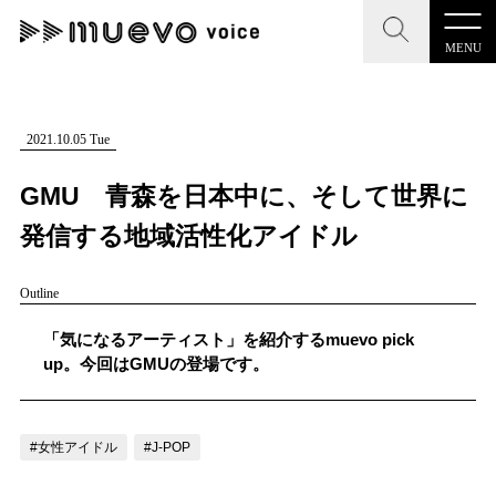
MENU
CLOSE
CLOSE
muevo media
記事を検索する
2021.10.05 Tue
"読者の声を形にする”音楽特化メディア
GMU 青森を日本中に、そして世界に
発信する地域活性化アイドル
Outline
MENU
人気ワード
記事一覧
「気になるアーティスト」を紹介するmuevo pick
#男性SSW
#ポップス
#女性SSW
#ロック
up。今回はGMUの登場です。
プレスリリース一覧
#男性シンガー
#HR/HM
#女性シンガー
会社概要
#ヒップホップ
#男性シンガーグループ
#R&B/ソウル
#女性アイドル
#J-POP
お問い合わせ