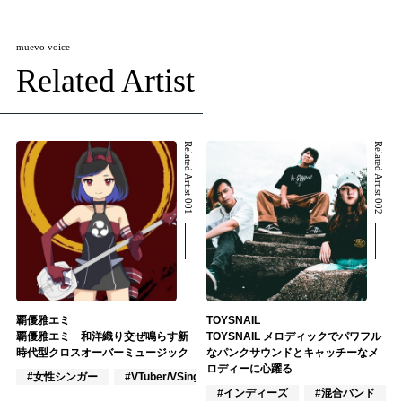
muevo voice
Related Artist
Related Artist 001
Related Artist 002
覇優雅エミ
TOYSNAIL
覇優雅エミ 和洋織り交ぜ鳴らす新
TOYSNAIL メロディックでパワフル
時代型クロスオーバーミュージック
なパンクサウンドとキャッチーなメ
ロディーに心躍る
#女性シンガー
#VTuber/VSinger
#VOCALOID
#インディーズ
#混合バンド