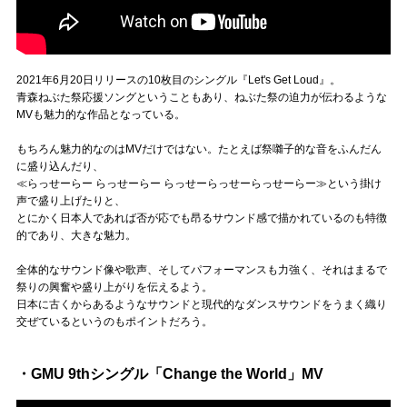
2021年6月20日リリースの10枚目のシングル『Let's Get Loud』。
青森ねぶた祭応援ソングということもあり、ねぶた祭の迫力が伝わるような
MVも魅力的な作品となっている。
もちろん魅力的なのはMVだけではない。たとえば祭囃子的な音をふんだん
に盛り込んだり、
≪らっせーらー らっせーらー らっせーらっせーらっせーらー≫という掛け
声で盛り上げたりと、
とにかく日本人であれば否が応でも昂るサウンド感で描かれているのも特徴
的であり、大きな魅力。
全体的なサウンド像や歌声、そしてパフォーマンスも力強く、それはまるで
祭りの興奮や盛り上がりを伝えるよう。
日本に古くからあるようなサウンドと現代的なダンスサウンドをうまく織り
交ぜているというのもポイントだろう。
・GMU 9thシングル「Change the World」MV