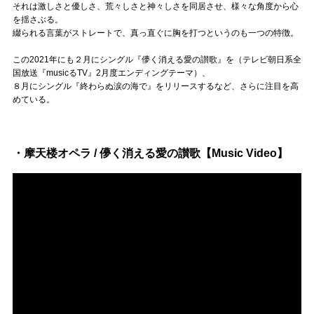
Official SNS
それは激しさと優しさ、荒々しさと神々しさを同居させ、様々な角度から心
を揺さぶる。
綴られる言葉がストレートで、真っ直ぐに胸を打つというのも一つの特徴。
この2021年にも２月にシングル『儚く消える愛の讃歌』を（テレビ朝日系全
国放送『musicるTV』2月度エンディングテーマ）、
８月にシングル『終わらぬ涙の海で』をリリースするなど、さらに注目を高
めている。
・摩天楼オペラ / 儚く消える愛の讃歌【Music Video】