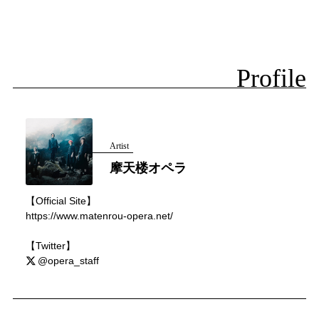
Profile
Artist
摩天楼オペラ
【Official Site】
https://www.matenrou-opera.net/
【Twitter】
@opera_staff