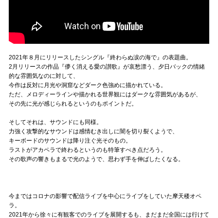
2021年８月にリリースしたシングル『終わらぬ涙の海で』の表題曲。
2月リリースの作品『儚く消える愛の讃歌』が哀愁漂う、夕日バックの情緒
的な雰囲気なのに対して、
今作は反対に月光や洞窟などダーク色強めに描かれている。
ただ、メロディーラインや描かれる世界観にはダークな雰囲気があるが、
その先に光が感じられるというのもポイントだ。
そしてそれは、サウンドにも同様。
力強く攻撃的なサウンドは感情むき出しに闇を切り裂くようで、
キーボードのサウンドは降り注ぐ光そのもの。
ラストがアカペラで終わるというのも特筆すべき点だろう。
その歌声の響きもまるで光のようで、思わず手を伸ばしたくなる。
今まではコロナの影響で配信ライブを中心にライブをしていた摩天楼オペ
ラ。
2021年から徐々に有観客でのライブを展開するも、まだまだ全国には行けて