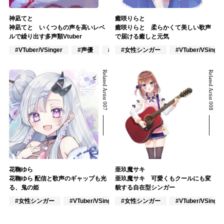
神凪てと
癒咲りらと
神凪てと いくつもの声を高いレベ
癒咲りらと 柔らかくて美しい歌声
ルで繰り出す多声類Vtuber
で届ける癒しと元気
#VTuber/VSinger
#声優
#ポップス
#女性シンガー
#VTuber/VSinger
Related Artist 007
Related Artist 008
花鞠ゆら
亜玖魔サキ
花鞠ゆら 配信と歌声のギャップも光
亜玖魔サキ 可愛くもクールにも変
る、鬼の姫
貌する自在型シンガー
#女性シンガー
#VTuber/VSinger
#女性シンガー
#VOCALOID
#VTuber/VSinger