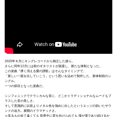
2020年８月にキングレコードから独立した彼ら。
さらに同年12月には前のギタリストが脱退し、新たな体制となった。
この楽曲『儚く消える愛の讃歌』はそんなタイミングで、
「新しい一面を出していこう」という思いを込めて制作した、新体制初のシ
ングル。
一つの節目となった楽曲だ。
シンフォニックでクラシカルな音に、どこかトラディショナルなムードもプ
ラスした音の美しさ。
そして意識的に以前よりメタル色を強めに出したというエッジの効いたサウ
ンドの迫力。展開のドラマチックさ。
≪見るもの全て遠くても 世界中に背を向けられても 僕が僕であり続けるか