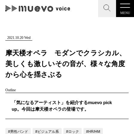
MENU
CLOSE
CLOSE
muevo media
記事を検索する
2021.10.20 Wed
"読者の声を形にする”音楽特化メディア
摩天楼オペラ モダンでクラシカル、
美しくも激しいその音が、様々な角度
から心を揺さぶる
MENU
人気ワード
Outline
記事一覧
#男性SSW
#ポップス
#女性SSW
#ロック
「気になるアーティスト」を紹介するmuevo pick
プレスリリース一覧
#男性シンガー
#HR/HM
#女性シンガー
up。今回は摩天楼オペラの登場です。
会社概要
#ヒップホップ
#男性シンガーグループ
#R&B/ソウル
お問い合わせ
#男性バンド
#ビジュアル系
#ロック
#HR/HM