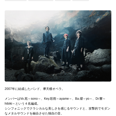
記事リクエスト
ログイン
LINK
muevoクラウドファンディング
muevoコミュニティ
ぶいクラ！by muevo
ぶいコミュ！by muevo
ぶいマガ！ by muevo
2007年に結成したバンド、摩天楼オペラ。
メンバーはVo.苑～sono～、Key.彩雨～ayame～、Ba.燿～yo～、Dr.響～
hibiki～という４名編成。
Follow us
シンフォニックでクラシカルな美しさを感じるサウンドと、攻撃的でモダン
なメタルサウンドを融合させた独自の音。