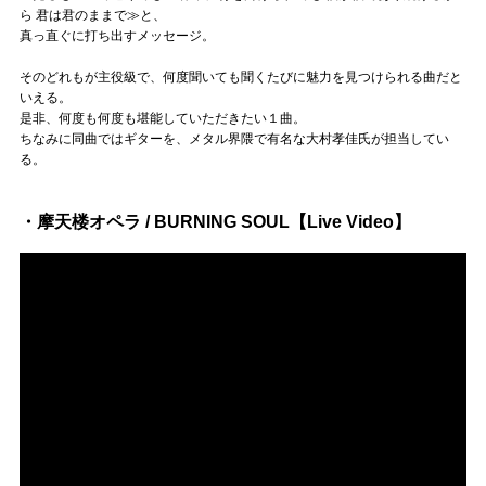
ら 君は君のままで≫と、
真っ直ぐに打ち出すメッセージ。
そのどれもが主役級で、何度聞いても聞くたびに魅力を見つけられる曲だと
いえる。
是非、何度も何度も堪能していただきたい１曲。
ちなみに同曲ではギターを、メタル界隈で有名な大村孝佳氏が担当してい
る。
・摩天楼オペラ / BURNING SOUL【Live Video】