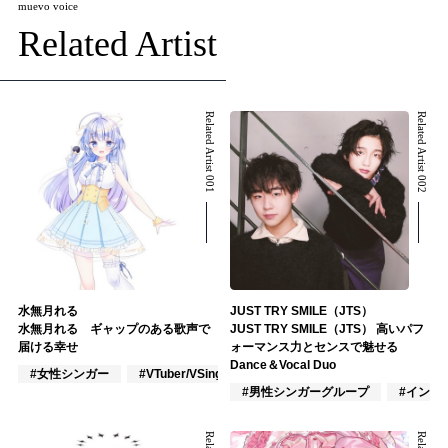
muevo voice
Related Artist
Related Artist 001
Related Artist 002
水無月れる
JUST TRY SMILE（JTS）
水無月れる ギャップのある歌声で
JUST TRY SMILE（JTS） 高いパフ
届ける幸せ
ォーマンス力とセンスで魅せる
Dance＆Vocal Duo
#女性シンガー
#VTuber/VSinger
#ポップス
#男性シンガーグループ
#インデ