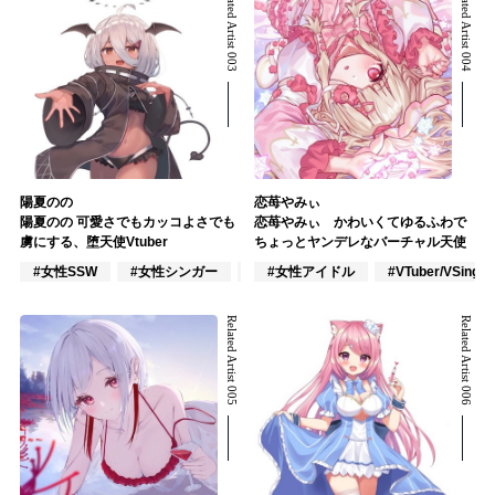
Related Artist 003
Related Artist 004
陽夏のの
恋苺やみぃ
陽夏のの 可愛さでもカッコよさでも
恋苺やみぃ かわいくてゆるふわで
虜にする、堕天使Vtuber
ちょっとヤンデレなバーチャル天使
#女性SSW
#女性シンガー
#インディーズ
#女性アイドル
#VTuber/VSinger
Related Artist 005
Related Artist 006