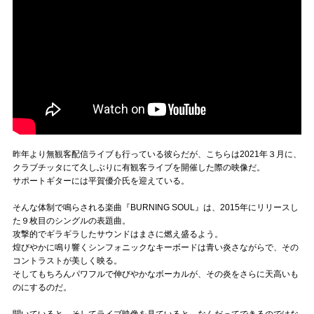
昨年より無観客配信ライブも行っている彼らだが、こちらは2021年３月に、
クラブチッタにて久しぶりに有観客ライブを開催した際の映像だ。
サポートギターには平賀優介氏を迎えている。
そんな体制で鳴らされる楽曲『BURNING SOUL』は、2015年にリリースし
た９枚目のシングルの表題曲。
攻撃的でギラギラしたサウンドはまさに燃え盛るよう。
煌びやかに鳴り響くシンフォニックなキーボードは青い炎さながらで、その
コントラストが美しく映る。
そしてもちろんパワフルで伸びやかなボーカルが、その炎をさらに天高いも
のにするのだ。
聞いていると、そしてライブ映像を見ていると、なんだってできるのではな