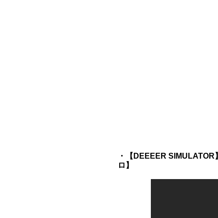
・【DEEEER SIMUL
ロ】