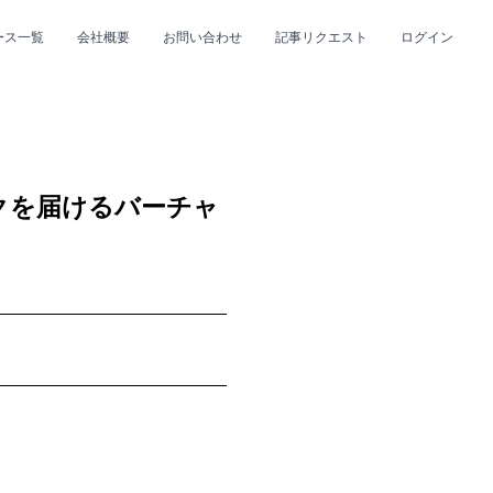
ース一覧
会社概要
お問い合わせ
記事リクエスト
ログイン
CLOSE
CLOSE
クを届けるバーチャ
プ
#R&B/ソウル