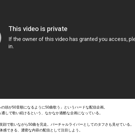
トルの頭が50音順になるように50曲歌う」というハードな配信企画。
っ通しで歌い続けるという、なかなか過酷な企画になっている。
笑顔で歌いながら50曲を完走。バーチャルライバーとしてのタフさも見せている。
体感できる、濃密な内容の配信として注目しよう。