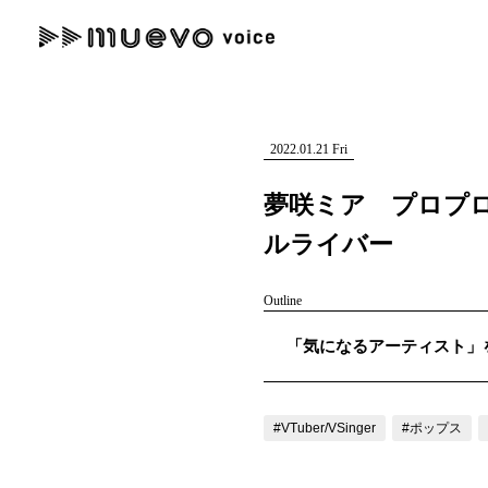
muevo media
記事を検索する
"読者の声を形にする”音楽特化メディア
2022.01.21 Fri
夢咲ミア プロプ
ルライバー
人気ワード
Outline
MENU
「気になるアーティスト」を紹
#男性SSW
#ポップス
#女性SSW
#ロック
#男性シンガー
記事一覧
プレスリリース一覧
#VTuber/VSinger
#ポップス
会社概要