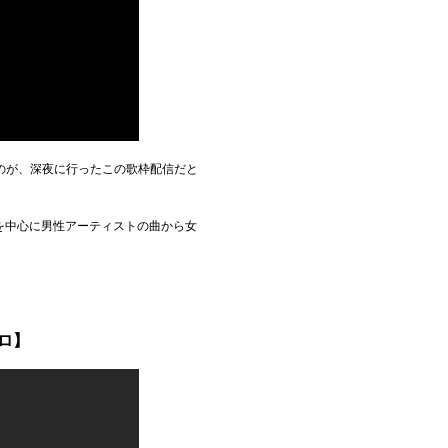
のが、深夜に行ったこの歌枠配信だと
を中心に男性アーティストの曲から女
プロ】