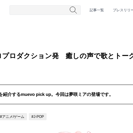
記事一覧
プレスリリ
ロプロダクション発 癒しの声で歌とトー
介するmuevo pick up。今回は夢咲ミアの登場です。
#HR/HM
#女性シンガー
#ヒップホップ
#男性シンガーグルー
#アニメ/ゲーム
#J-POP