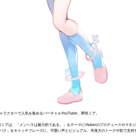
ラクターで人気を集めるバーチャルYouTuber、夢咲ミア。
した夢咲ミアは、「メンヘラは魅力的である。」をテーマにVtuberのプロデュースや
パク」をキャッチフレーズに、可愛い声とビジュアル、等身大のトークや歌で支持