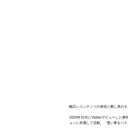
Official SNS
幅広いコンテンツの発信と癒し系のキャ
2020年10月にVtuberデビュー
ョンに所属して活動。「悪い夢をパク