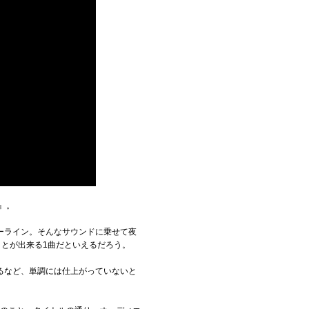
』。
ーライン。そんなサウンドに乗せて夜
ことが出来る1曲だといえるだろう。
るなど、単調には仕上がっていないと