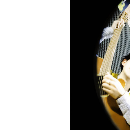
お問い合わせ
記事リクエスト
ログイン
LINK
muevoクラウドファンディング
muevoコミュニティ
ぶいクラ！by muevo
ぶいコミュ！by muevo
ぶいマガ！ by muevo
Follow us