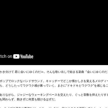
かき分けて 君に会いにゆくのだ≫。そんな歌い出しで始まる楽曲『会いにゆくのだ
ポップでロックなバンドサウンド。キャッチーでどこか懐かしさを覚えるメロディ
ら、どうしたってワクワク感が募っていく。まさに“ドキドキとワクワク”を感じる
ありながら、ジャジーなウォーキングベースを交えたり、ぐっと音数を抑えたりす
も関わらず、飽きずに何度も聴けるはずだ。