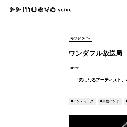
muevo media
記事を検索する
"読者の声を形にする”音楽特化メディア
2023.03.24 Fri
ワンダフル放送局
Outline
人気ワード
「気になるアーティスト」を紹
MENU
#男性SSW
#ポップス
#女性SSW
#ロック
#男性シンガー
記事一覧
#インディーズ
#男性バンド
プレスリリース一覧
会社概要