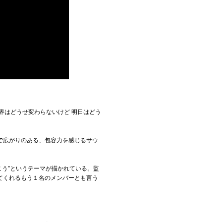
界はどうせ変わらないけど 明日はどう
で広がりのある、包容力を感じるサウ
こう”というテーマが描かれている。監
てくれるもう１名のメンバーとも言う