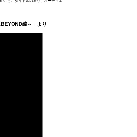
とのこと。タイトルの通り、オーディエ
阪BEYOND編～」より