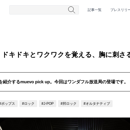
記事一覧
プレスリリ
 ドキドキとワクワクを覚える、胸に刺さ
介するmuevo pick up。今回はワンダフル放送局の登場です。
#HR/HM
#女性シンガー
#ヒップホップ
#男性シンガーグルー
#ポップス
#ロック
#J-POP
#邦ロック
#オルタナティブ