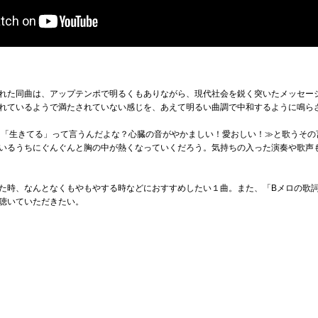
れた同曲は、アップテンポで明るくもありながら、現代社会を鋭く突いたメッセー
れているようで満たされていない感じを、あえて明るい曲調で中和するように鳴ら
を「生きてる」って言うんだよな？心臓の音がやかましい！愛おしい！≫と歌うその
いるうちにぐんぐんと胸の中が熱くなっていくだろう。気持ちの入った演奏や歌声
た時、なんとなくもやもやする時などにおすすめしたい１曲。また、「Bメロの歌
聴いていただきたい。