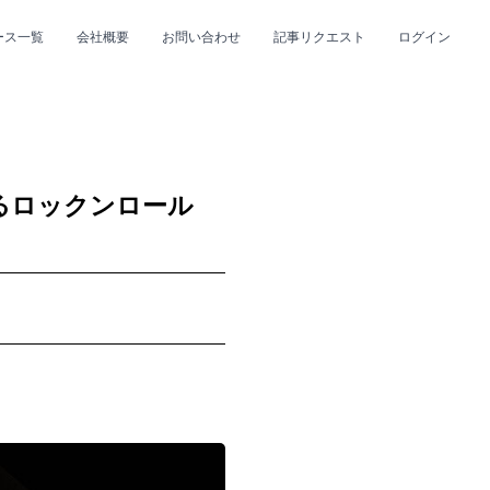
ース一覧
会社概要
お問い合わせ
記事リクエスト
ログイン
CLOSE
CLOSE
るロックンロール
プ
#R&B/ソウル