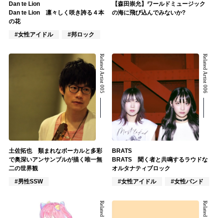
Dan te Lion
【森田崇允】ワールドミュージック
Dan te Lion 凛々しく咲き誇る４本
の海に飛び込んでみないか?
の花
#女性アイドル
#邦ロック
Related Artist 005
Related Artist 006
土佐拓也 類まれなボーカルと多彩
BRATS
で奥深いアンサンブルが描く唯一無
BRATS 聞く者と共鳴するラウドな
二の世界観
オルタナティブロック
#男性SSW
#女性アイドル
#女性バンド