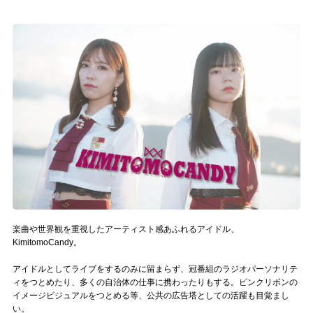
記事リクエスト
ログイン
LINK
muevoクラウドファンディング
muevoコミュニティ
ぶいクラ！by muevo
ぶいコミュ！by muevo
楽曲や世界観を重視したアーティスト感あふれるアイドル、
ぶいマガ！ by muevo
KimitomoCandy。
アイドルとしてライブをするのみに留まらず、冠番組のラジオパーソナリテ
ィをつとめたり、多くの自治体の仕事に携わったりもする。ピンクリボンの
Follow us
イメージビジュアルをつとめる等、公共の広告塔としての活躍も目覚まし
い。