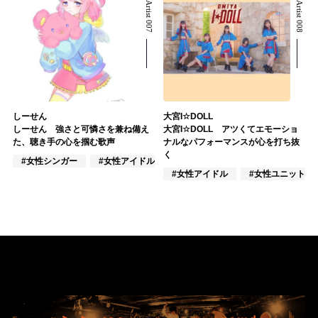
Related Artist 007
Related Artist 008
しーせん
大宮I☆DOLL
しーせん 強さと可憐さを兼ね備え
大宮I☆DOLL アツくてエモーショ
た、聴き手の心を掴む歌声
ナルなパフォーマンスが心を打ち抜
く
#女性シンガー
#女性アイドル
#VTuber/VSinger
#女性アイドル
#女性ユニット