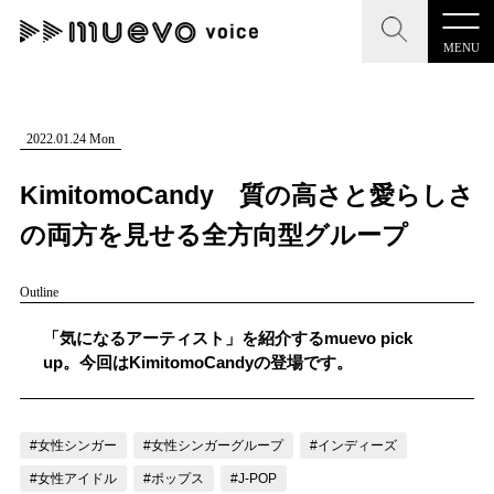
MENU
CLOSE
CLOSE
muevo media
記事を検索する
2022.01.24 Mon
"読者の声を形にする”音楽特化メディア
KimitomoCandy 質の高さと愛らしさ
の両方を見せる全方向型グループ
Outline
MENU
人気ワード
記事一覧
「気になるアーティスト」を紹介するmuevo pick
#男性SSW
#ポップス
#女性SSW
#ロック
up。今回はKimitomoCandyの登場です。
プレスリリース一覧
#男性シンガー
#HR/HM
#女性シンガー
会社概要
#ヒップホップ
#男性シンガーグループ
#R&B/ソウル
#女性シンガー
#女性シンガーグループ
#インディーズ
お問い合わせ
#女性アイドル
#ポップス
#J-POP