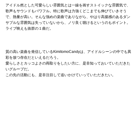
アイドル然とした可愛らしい雰囲気とは一線を画すストイックな雰囲気で、
歌声もサウンドもパワフル。特に歌声は力強くどこまでも伸びていきそう
で、熱量が高い。そんな強めの楽曲でありながら、やはり高揚感のあるダン
サブルな雰囲気は失っていないから、ノリ良く聴けるというのもポイント。
ライブ映えも抜群の１曲だ。
質の高い楽曲を発信しているKimitomoCandyは、アイドルシーンの中でも異
彩を放つ存在だといえるだろう。
愛らしさとカッコよさの両取りをしたい方に、是非知っておいていただきた
いグループだ。
この先の活動にも、是非注目して追いかけていっていただきたい。