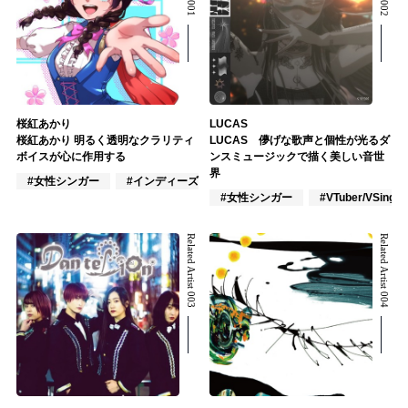
桜紅あかり
LUCAS
桜紅あかり 明るく透明なクラリティ
LUCAS 儚げな歌声と個性が光るダ
ボイスが心に作用する
ンスミュージックで描く美しい音世
界
#女性シンガー
#インディーズ
#VTuber/VSinger
#女性シンガー
#VTuber/VSinger
Related Artist 003
Related Artist 004