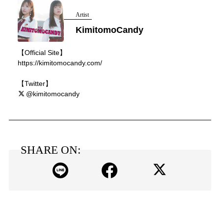
Artist
KimitomoCandy
【Official Site】
https://kimitomocandy.com/
【Twitter】
@kimitomocandy
SHARE ON: