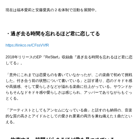
Official SNS
現在は福本愛莉と安藤愛真の２名体制で活動を展開中。
・過ぎ去る時間を忘れるほど君に恋してる
https://linkco.re/CFssVVfR
2018年リリースのEP『ReStart』収録曲『過ぎ去る時間を忘れるほど君に恋
してる』。
「意外にこれまでは恋愛ものを書いていなかったが、この楽曲で初めて挑戦
した。付き合う前の状態について書いている」と話す通り、恋のドキドキ感
や高揚感、そして愛らしさなどが溢れる楽曲に仕上がっている。サウンドか
らもそんなドキドキ感や愛らしさは感じられ、アッパーでありながらもぐっ
とくる。
「アーティストとしてもアンセムになっている曲」と話すのも納得の、音楽
的な質の高さとアイドルとしての愛され要素の両方を兼ね備えた１曲だとい
える。