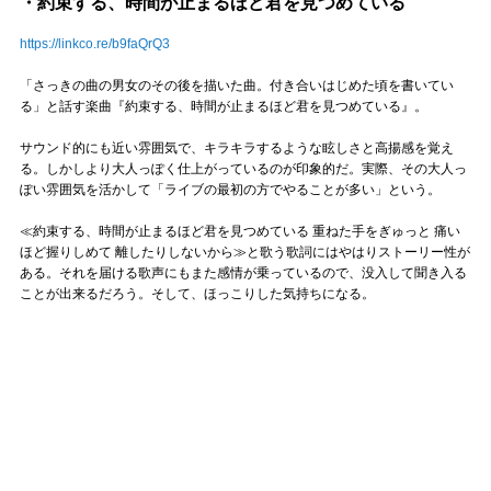
・約束する、時間が止まるほど君を見つめている
https://linkco.re/b9faQrQ3
「さっきの曲の男女のその後を描いた曲。付き合いはじめた頃を書いてい
る」と話す楽曲『約束する、時間が止まるほど君を見つめている』。
サウンド的にも近い雰囲気で、キラキラするような眩しさと高揚感を覚え
る。しかしより大人っぽく仕上がっているのが印象的だ。実際、その大人っ
ぽい雰囲気を活かして「ライブの最初の方でやることが多い」という。
≪約束する、時間が止まるほど君を見つめている 重ねた手をぎゅっと 痛い
ほど握りしめて 離したりしないから≫と歌う歌詞にはやはりストーリー性が
ある。それを届ける歌声にもまた感情が乗っているので、没入して聞き入る
ことが出来るだろう。そして、ほっこりした気持ちになる。