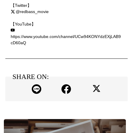
【Twitter】
@redbass_movie
【YouTube】
https://www.youtube.com/channel/UCw94KONYdzEXjLAB9
cD60aQ
SHARE ON: