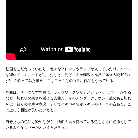
動画もこだわっていたり、色々なアレンジやラップが入っていたり、ベース
を弾いているパートがあったりと、見どころが満載の作品『偽物人間40号 /
¿?』の歌ってみた動画。こけこっことのコラボ作品となっている。
同曲は、ダークな世界観に、ラップや「クソが」というセリフパートがある
など、切れ味の鋭さを感じる楽曲だ。そのアンダーグラウンド感のある切れ
味は、彼らの歌声や表現、そしてバキバキでキレキレのベースの音色と、こ
の上なく相性が良いといえる。
自分たちの色にも染めながら、楽曲の元々持っている色もさらに色濃くして
いるようなカバーだといえるだろう。