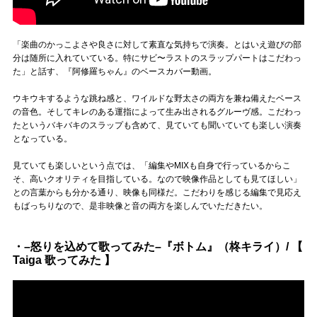
「楽曲のかっこよさや良さに対して素直な気持ちで演奏。とはいえ遊びの部
分は随所に入れていている。特にサビ〜ラストのスラップパートはこだわっ
た」と話す、『阿修羅ちゃん』のベースカバー動画。
ウキウキするような跳ね感と、ワイルドな野太さの両方を兼ね備えたベース
の音色。そしてキレのある運指によって生み出されるグルーヴ感。こだわっ
たというバキバキのスラップも含めて、見ていても聞いていても楽しい演奏
となっている。
見ていても楽しいという点では、「編集やMIXも自身で行っているからこ
そ、高いクオリティを目指している。なので映像作品としても見てほしい」
との言葉からも分かる通り、映像も同様だ。こだわりを感じる編集で見応え
もばっちりなので、是非映像と音の両方を楽しんでいただきたい。
・–怒りを込めて歌ってみた–『ボトム』（柊キライ）/ 【
Taiga 歌ってみた 】