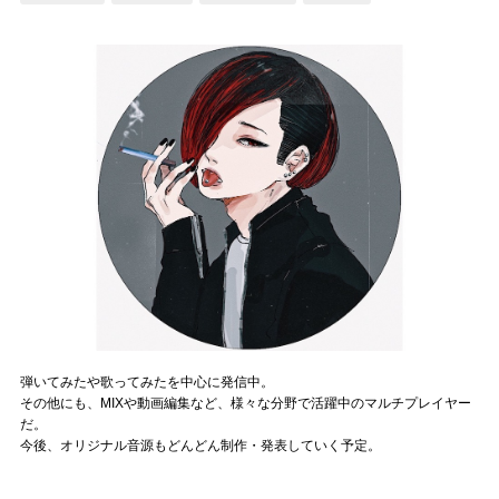
記事リクエスト
ログイン
LINK
muevoクラウドファンディング
muevoコミュニティ
ぶいクラ！by muevo
ぶいコミュ！by muevo
ぶいマガ！ by muevo
弾いてみたや歌ってみたを中心に発信中。
その他にも、MIXや動画編集など、様々な分野で活躍中のマルチプレイヤー
だ。
今後、オリジナル音源もどんどん制作・発表していく予定。
Follow us