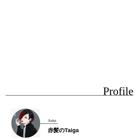
Profile
Artist
赤髪のTaiga