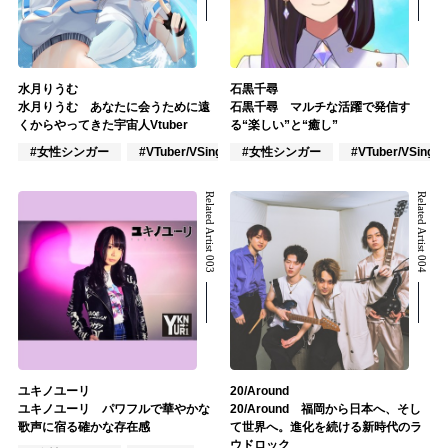
水月りうむ
石黒千尋
水月りうむ あなたに会うために遠
石黒千尋 マルチな活躍で発信す
くからやってきた宇宙人Vtuber
る“楽しい”と“癒し”
#女性シンガー
#VTuber/VSinger
#女性シンガー
#ポップス
#VTuber/VSinger
Related Artist 003
Related Artist 004
ユキノユーリ
20/Around
ユキノユーリ パワフルで華やかな
20/Around 福岡から日本へ、そし
歌声に宿る確かな存在感
て世界へ。進化を続ける新時代のラ
ウドロック