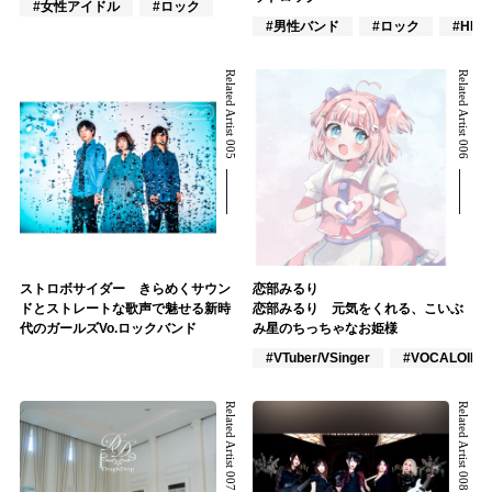
#女性アイドル
#ロック
#男性バンド
#ロック
#HR/
Related Artist 005
Related Artist 006
ストロボサイダー きらめくサウン
恋部みるり
ドとストレートな歌声で魅せる新時
恋部みるり 元気をくれる、こいぶ
代のガールズVo.ロックバンド
み星のちっちゃなお姫様
#VTuber/VSinger
#VOCALOID
Related Artist 007
Related Artist 008