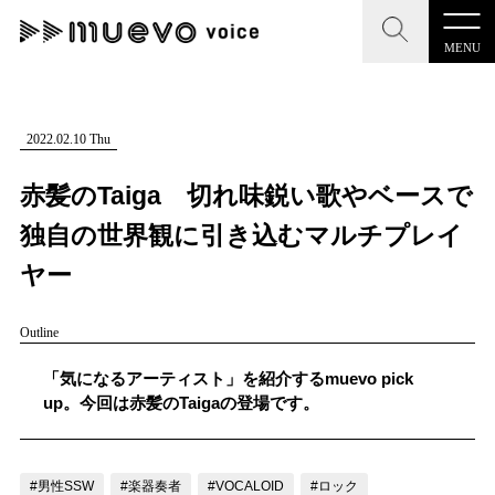
MENU
CLOSE
CLOSE
muevo media
記事を検索する
2022.02.10 Thu
"読者の声を形にする”音楽特化メディア
赤髪のTaiga 切れ味鋭い歌やベースで
独自の世界観に引き込むマルチプレイ
ヤー
MENU
人気ワード
Outline
記事一覧
#男性SSW
#ポップス
#女性SSW
#ロック
「気になるアーティスト」を紹介するmuevo pick
プレスリリース一覧
#男性シンガー
#HR/HM
#女性シンガー
up。今回は赤髪のTaigaの登場です。
会社概要
#ヒップホップ
#男性シンガーグループ
#R&B/ソウル
お問い合わせ
#男性SSW
#楽器奏者
#VOCALOID
#ロック