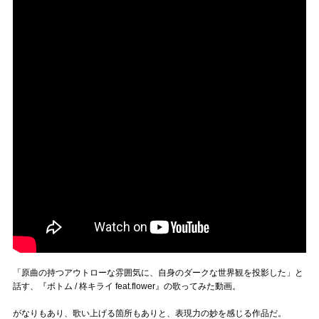
「原曲の持つアウトローな雰囲気に、自身のダークな世界観を投影した」と
話す、『ボトム / 柊キライ feat.flower』の歌ってみた動画。
がなりもあり、歌い上げる箇所もありと、表現力の妙を感じる作品だ。