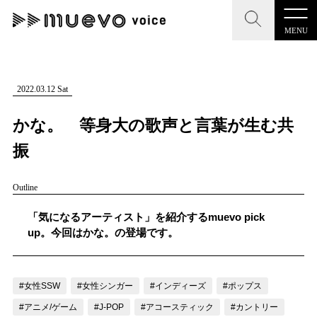
MENU
CLOSE
CLOSE
muevo media
記事を検索する
2022.03.12 Sat
"読者の声を形にする”音楽特化メディア
かな。 等身大の歌声と言葉が生む共
振
Outline
MENU
人気ワード
記事一覧
「気になるアーティスト」を紹介するmuevo pick
#男性SSW
#ポップス
#女性SSW
#ロック
up。今回はかな。の登場です。
プレスリリース一覧
#男性シンガー
#HR/HM
#女性シンガー
会社概要
#ヒップホップ
#男性シンガーグループ
#R&B/ソウル
#女性SSW
#女性シンガー
#インディーズ
#ポップス
お問い合わせ
#アニメ/ゲーム
#J-POP
#アコースティック
#カントリー