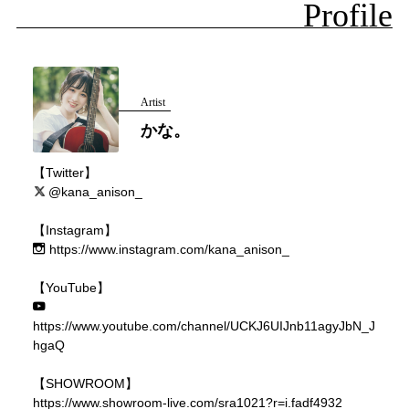
Profile
Artist
かな。
【Twitter】
@kana_anison_
【Instagram】
https://www.instagram.com/kana_anison_
【YouTube】
https://www.youtube.com/channel/UCKJ6UIJnb11agyJbN_J
hgaQ
【SHOWROOM】
https://www.showroom-live.com/sra1021?r=i.fadf4932