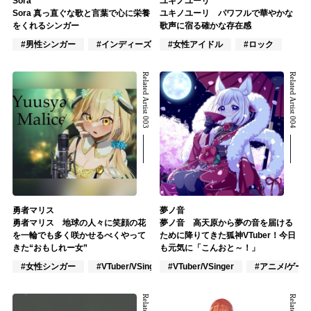
Sora
ユキノユーリ
Sora 真っ直ぐな歌と言葉で心に栄養
ユキノユーリ パワフルで華やかな
をくれるシンガー
歌声に宿る確かな存在感
#男性シンガー
#インディーズ
#女性アイドル
#作詞/作曲家
#ロック
Related Artist 003
Related Artist 004
勇者マリス
夢ノ音
勇者マリス 地球の人々に笑顔の花
夢ノ音 高天原から夢の音を届ける
を一輪でも多く咲かせるべくやって
ために降りてきた狐神VTuber！今日
きた“おもしれー女”
も元気に「こんおと～！」
#女性シンガー
#VTuber/VSinger
#VTuber/VSinger
#VOCALOID
#アニメ/ゲー