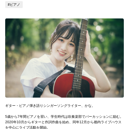
#ピアノ
記事リクエスト
ログイン
LINK
muevoクラウドファンディング
muevoコミュニティ
ぶいクラ！by muevo
ぶいコミュ！by muevo
ぶいマガ！ by muevo
ギター・ピアノ弾き語りシンガーソングライター、かな。
5歳から7年間ピアノを習い、学生時代は吹奏楽部でパーカッションに励む。
Follow us
2020年10月からギターと作詞作曲を始め、同年12月から都内ライブハウス
を中心にライブ活動を開始。