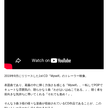
2019年9月にリリースした1st CD『Myself』のトレーラー映像。
表題曲であり、葛藤の中に輝く力強さを感じる『Myself』、一転してPOPで
キュートな雰囲気の、朗らかな１曲『わがはいはぬこである。』、聴く者を
前向きな気持ちに導いてくれる『それでも進め！』。
そんな３曲３様の様々な楽曲が収録されているCD作品であることが、この
短いトレーラーからでも分かるだろう。