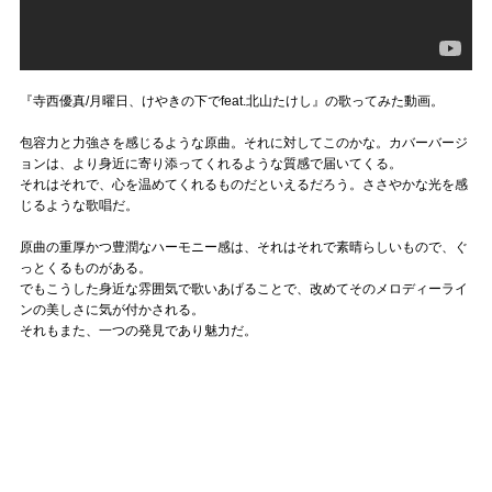
『寺西優真/月曜日、けやきの下でfeat.北山たけし』の歌ってみた動画。
包容力と力強さを感じるような原曲。それに対してこのかな。カバーバージ
ョンは、より身近に寄り添ってくれるような質感で届いてくる。
それはそれで、心を温めてくれるものだといえるだろう。ささやかな光を感
じるような歌唱だ。
原曲の重厚かつ豊潤なハーモニー感は、それはそれで素晴らしいもので、ぐ
っとくるものがある。
でもこうした身近な雰囲気で歌いあげることで、改めてそのメロディーライ
ンの美しさに気が付かされる。
それもまた、一つの発見であり魅力だ。