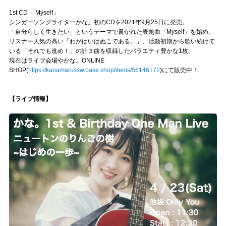
1st CD 「Myself」
シンガーソングライターかな。初のCDを2021年9月25日に発売。
「自分らしく生きたい」というテーマで書かれた表題曲「Myself」を始め、
リスナー人気の高い「わがはいはぬこである。」、活動初期から歌い続けて
いる「それでも進め！」の計３曲を収録したバラエティ豊かな1枚。
現在はライブ会場やかな。ONLINE
SHOP(
https://kanamarussw.base.shop/items/56146172
)にて販売中！
【ライブ情報】