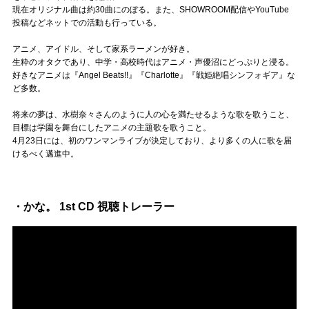
Official SNS
現在オリジナル曲は約30曲にのぼる。また、SHOWROOM配信やYouTube
投稿などネットでの活動も行っている。
アニメ、アイドル、そして家系ラーメンが好き。
生粋のオタクであり、中学・高校時代はアニメ・声優沼にどっぷりと浸る。
好きなアニメは『Angel Beats!!』『Charlotte』『戦姫絶唱シンフォギア』な
ど多数。
将来の夢は、水樹奈々さんのように人の心を満たせるような歌を歌うこと、
目標は学園を舞台にしたアニメの主題歌を歌うこと。
4月23日には、初のワンマンライブが決定しており、より多くの人に歌を届
けるべく邁進中。
・かな。 1st CD 視聴トレーラー