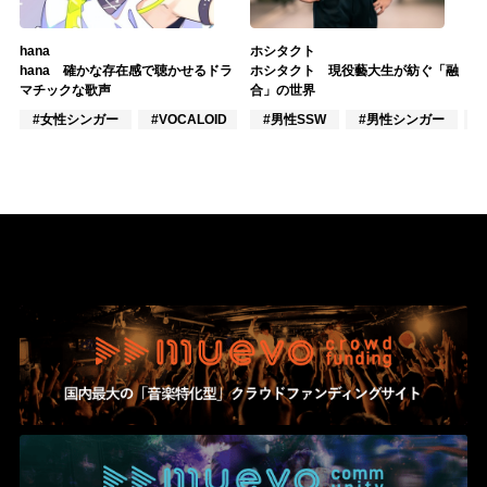
hana
ホシタクト
hana 確かな存在感で聴かせるドラ
ホシタクト 現役藝大生が紡ぐ「融
マチックな歌声
合」の世界
#女性シンガー
#VOCALOID
#ポップス
#男性SSW
#男性シンガー