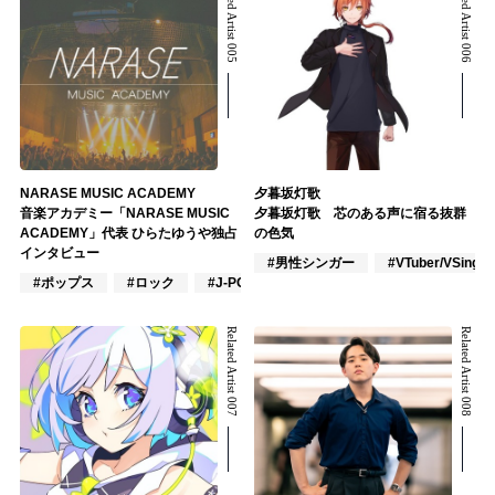
Related Artist 005
Related Artist 006
NARASE MUSIC ACADEMY
夕暮坂灯歌
音楽アカデミー「NARASE MUSIC
夕暮坂灯歌 芯のある声に宿る抜群
ACADEMY」代表 ひらたゆうや独占
の色気
インタビュー
#男性シンガー
#VTuber/VSinger
#ポップス
#ロック
#J-POP
Related Artist 007
Related Artist 008