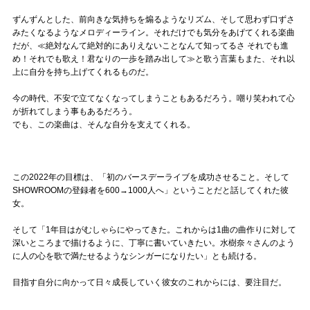
ずんずんとした、前向きな気持ちを煽るようなリズム、そして思わず口ずさ
みたくなるようなメロディーライン。それだけでも気分をあげてくれる楽曲
だが、≪絶対なんて絶対的にありえないことなんて知ってるさ それでも進
め！それでも歌え！君なりの一歩を踏み出して≫と歌う言葉もまた、それ以
上に自分を持ち上げてくれるものだ。
今の時代、不安で立てなくなってしまうこともあるだろう。嘲り笑われて心
が折れてしまう事もあるだろう。
でも、この楽曲は、そんな自分を支えてくれる。
この2022年の目標は、「初のバースデーライブを成功させること。そして
SHOWROOMの登録者を600→1000人へ」ということだと話してくれた彼
女。
そして「1年目はがむしゃらにやってきた。これからは1曲の曲作りに対して
深いところまで描けるように、丁寧に書いていきたい。水樹奈々さんのよう
に人の心を歌で満たせるようなシンガーになりたい」とも続ける。
目指す自分に向かって日々成長していく彼女のこれからには、要注目だ。