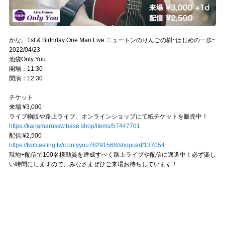
かな。1st & Birthday One Man Live ニュートンのりんごの樹~はじめの一歩~
2022/04/23
池袋Only You
開場：11:30
開演：12:30
チケット
来場:¥3,000
ライブ物販や路上ライブ、オンラインショップにて紙チケットを販売中！
https://kanamarussw.base.shop/items/57447701
配信:¥2,500
https://twitcasting.tv/c:onlyyou76291568/shopcart/137054
現地+配信で100名様動員を達成すべく路上ライブや配信に邁進中！必ず楽し
い時間にしますので、みなさまぜひご来場お待ちしています！