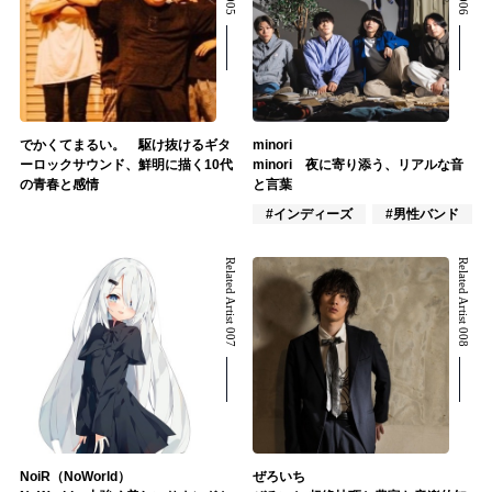
でかくてまるい。 駆け抜けるギタ
minori
ーロックサウンド、鮮明に描く10代
minori 夜に寄り添う、リアルな音
の青春と感情
と言葉
#インディーズ
#男性バンド
Related Artist 007
Related Artist 008
NoiR（NoWorld）
ぜろいち