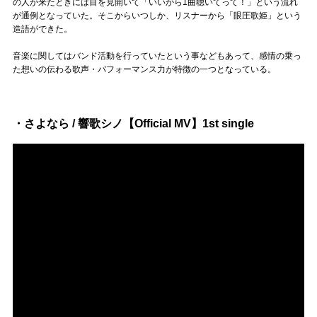
Official SNS
の人が来たときには目を見開いて「いいから1曲聴いてって！」という流れ
が通例となっていた。そこからいつしか、リスナーから「眼圧歌姫」という
造語ができた。
音楽に関してはバンド活動を行っていたという事などもあって、感情の乗っ
た想いの伝わる歌声・パフォーマンス力が特徴の一つとなっている。
・さよなら / 響歌シノ【Official MV】1st single