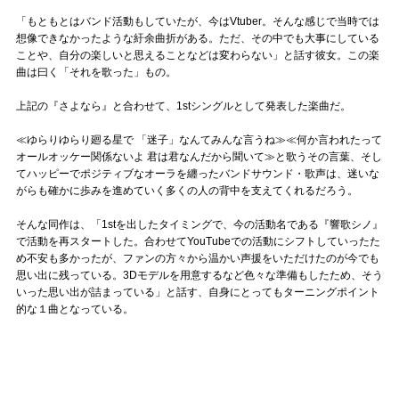
「もともとはバンド活動もしていたが、今はVtuber。そんな感じで当時では
想像できなかったような紆余曲折がある。ただ、その中でも大事にしている
ことや、自分の楽しいと思えることなどは変わらない」と話す彼女。この楽
曲は曰く「それを歌った」もの。
上記の『さよなら』と合わせて、1stシングルとして発表した楽曲だ。
≪ゆらりゆらり廻る星で 「迷子」なんてみんな言うね≫≪何か言われたって
オールオッケー関係ないよ 君は君なんだから聞いて≫と歌うその言葉、そし
てハッピーでポジティブなオーラを纏ったバンドサウンド・歌声は、迷いな
がらも確かに歩みを進めていく多くの人の背中を支えてくれるだろう。
そんな同作は、「1stを出したタイミングで、今の活動名である『響歌シノ』
で活動を再スタートした。合わせてYouTubeでの活動にシフトしていったた
め不安も多かったが、ファンの方々から温かい声援をいただけたのが今でも
思い出に残っている。3Dモデルを用意するなど色々な準備もしたため、そう
いった思い出が詰まっている」と話す、自身にとってもターニングポイント
的な１曲となっている。