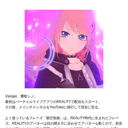
記事リクエスト
ログイン
LINK
muevoクラウドファンディング
muevoコミュニティ
ぶいクラ！by muevo
ぶいコミュ！by muevo
Vsinger、響歌シノ。
ぶいマガ！ by muevo
最初はバーチャルライブアプリのREALITYで配信をスタート。
その後、メインチャンネルをYouTubeに移行して現在に至る。
Follow us
よく使っているフレーズ「眼圧歌姫」は、REALITY時代に生まれたフレー
ズ。REALITYのアバターは目の開き方に合わせてアバターも動くので、初見