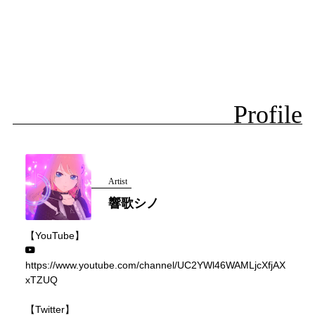
Profile
Artist
響歌シノ
【YouTube】
https://www.youtube.com/channel/UC2YWl46WAMLjcXfjAX
xTZUQ
【Twitter】