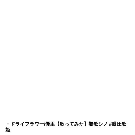
・ドライフラワー/優里【歌ってみた】響歌シノ #眼圧歌
姫