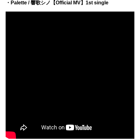
・Palette / 響歌シノ【Official MV】1st single