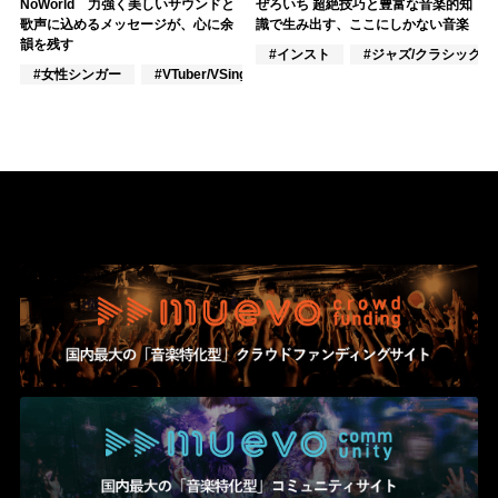
NoWorld 力強く美しいサウンドと
ぜろいち 超絶技巧と豊富な音楽的知
歌声に込めるメッセージが、心に余
識で生み出す、ここにしかない音楽
韻を残す
#インスト
#ジャズ/クラシック奏
#女性シンガー
#VTuber/VSinger
#作詞/作曲家