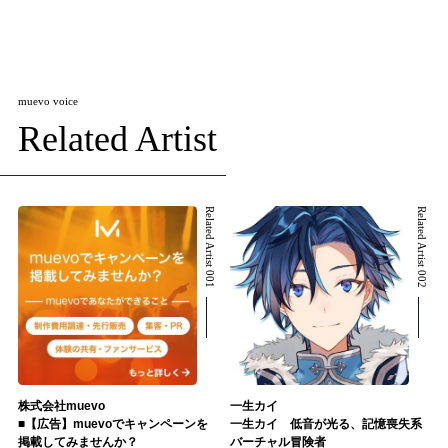
muevo voice
Related Artist
Related Artist 001
Related Artist 002
株式会社muevo
一生カイ
■【広告】muevoでキャンペーンを
一生カイ 低音が光る、記憶喪失系
掲載してみませんか？
バーチャル冒険者