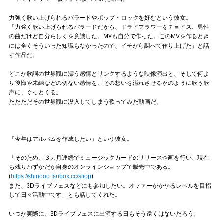
力強く歌い上げられるバラードやポップ・ロックを好むという彼女。
「力強く歌い上げられるバラードだから、ドライフラワーをチョイス。男性
の曲だけど自分らしくを意識した。MVも自分で作った。このMVを作るとき
には全くそういった知識もなかったので、イチから調べて作り上げた」と話
す作品だ。
どこか歌詞の世界観に漂う感情とリンクするような映像演出と、そして何よ
り後悔や未練などの切ない感情を、その想いを溢れさせるかのように歌う歌
声に、ぐっとくる。
ただただその世界観に没入してしまう歌ってみた動画だ。
「今年はアルバムを作成したい」という彼女。
「そのため、３カ月連続でミュージックカードのリリース企画を行い、現在
も残りわずかだが自身のオンラインショップで販売中である。
(
https://shinooo.fanbox.cc/shop
)
また、3Dライブフェスなどにも参加したい。オファーがかかるレベルを目指
して日々活動中です」とも話してくれた。
いつか実際に、3Dライブフェスに出演する日もそう遠くはないだろう。