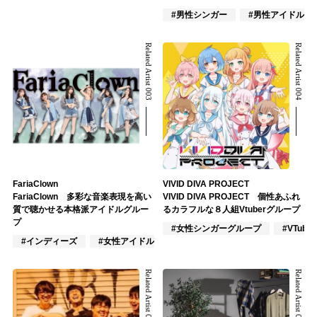
#男性シンガー
#男性アイドル
Related Artist 003
Related Artist 004
FariaClown
VIVID DIVA PROJECT
FariaClown 多彩な音楽表現を高い
VIVID DIVA PROJECT 個性あふれ
質で聴かせる本格派アイドルグルー
るカラフルな８人組Vtuberグループ
プ
#女性シンガーグループ
#VTuber
#インディーズ
#女性アイドル
#女性ユニット
Related Artist 005
Related Artist 006