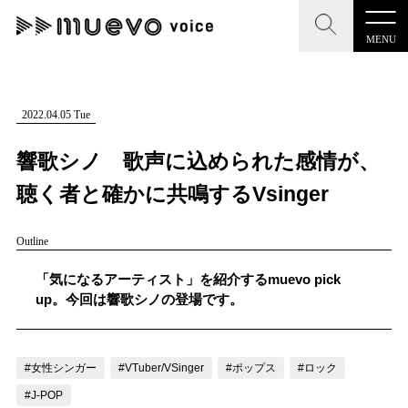
MENU
CLOSE
CLOSE
muevo media
記事を検索する
2022.04.05 Tue
"読者の声を形にする”音楽特化メディア
響歌シノ 歌声に込められた感情が、
聴く者と確かに共鳴するVsinger
Outline
MENU
人気ワード
記事一覧
「気になるアーティスト」を紹介するmuevo pick
#男性SSW
#ポップス
#女性SSW
#ロック
up。今回は響歌シノの登場です。
プレスリリース一覧
#男性シンガー
#HR/HM
#女性シンガー
会社概要
#ヒップホップ
#男性シンガーグループ
#R&B/ソウル
#女性シンガー
#VTuber/VSinger
#ポップス
#ロック
お問い合わせ
#J-POP