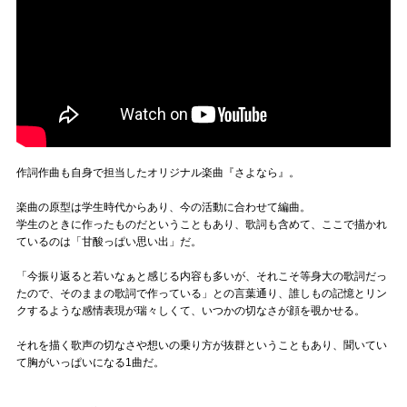
作詞作曲も自身で担当したオリジナル楽曲『さよなら』。
楽曲の原型は学生時代からあり、今の活動に合わせて編曲。
学生のときに作ったものだということもあり、歌詞も含めて、ここで描かれ
ているのは「甘酸っぱい思い出」だ。
「今振り返ると若いなぁと感じる内容も多いが、それこそ等身大の歌詞だっ
たので、そのままの歌詞で作っている」との言葉通り、誰しもの記憶とリン
クするような感情表現が瑞々しくて、いつかの切なさが顔を覗かせる。
それを描く歌声の切なさや想いの乗り方が抜群ということもあり、聞いてい
て胸がいっぱいになる1曲だ。