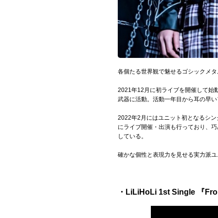
Official SNS
各個たる世界観で魅せるゴシックメタル＆
2021年12月に初ライブを開催して
武器に活動。活動一年目から耳の早いア
2022年2月にはユニット初となる
にライブ開催・出演も行っており、巧
している。
確かな個性と表現力を見せる実力派ユ
・LiLiHoLi 1st Single 『Fro