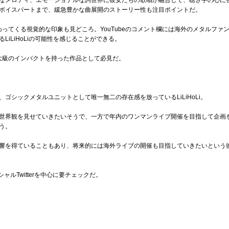
なメロディ、エモーショナルな詞世界に彼女たちの歌唱が融合して、聴き手の心に
ボイスパートまで、緩急豊かな曲展開のストーリー性も注目ポイントだ。
わってくる視覚的な印象も見どころ。YouTubeのコメント欄には海外のメタルファ
iLiHoLiの可能性を感じることができる。
大級のインパクトを持った作品として必見だ。
ゴシックメタルユニットとして唯一無二の存在感を放っているLiLiHoLi。
世界観を見せていきたいそうで、一方で年内のワンマンライブ開催を目指して企画
う。
響を得ていることもあり、将来的には海外ライブの開催も目指していきたいという
シャルTwitterを中心に要チェックだ。