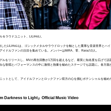
ラウドユニット、LiLiHoLi。
始動したLiLiHoLiは、ゴシックメタルやラウドロックを軸とした重厚な音楽世界と
イドルファンの注目を集めている。メンバーはMiRA、零、Raraの3人。
シングルをリリースし、MVの再生回数が1万回を超えるなど、着実に知名度を広げて
みな歌唱とパフォーマンスの中に激情と熱量を秘めたステージでも話題に。各方面
ニットとして、アイドルファンとロックファン双方の心を掴むポテンシャルを秘め
m Darkness to Light』Official Music Video