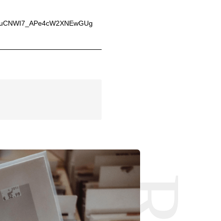
/UC0uCNWI7_APe4cW2XNEwGUg