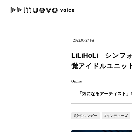
muevo media
記事を検索する
"読者の声を形にする”音楽特化メディア
2022.05.27 Fri
LiLiHoLi 
覚アイドルユニッ
人気ワード
Outline
MENU
「気になるアーティスト」を紹介
#男性SSW
#ポップス
#女性SSW
#ロック
#男性シンガー
記事一覧
プレスリリース一覧
#女性シンガー
#インディーズ
会社概要