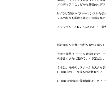
重厚なゴシックメタルサウンドと美麗
メロディアスなサビから激情的なデス
MVでの衣装やパフォーマンスから伝
ンルの垣根も国境も越えて指示を集めるL
初シングル、初MVにふさわしい、最
既に確かな実力と強烈な個性を確立し、
今後も作品リリースを継続的に行って
の歩みもさらに進めていく予定だとい
さらに、海外のリスナーから大きな反
LiLiHoLiから、今後も目が離せない。
LiLiHoLiの活動の最新情報は、オフィ