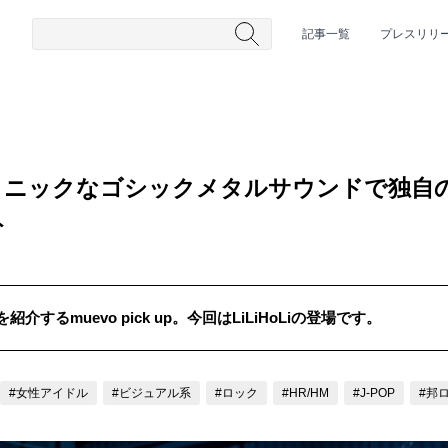
記事一覧
プレスリリ
シンフォニックなゴシックメタルサウンドで独
ト
するmuevo pick up。今回はLiLiHoLiの登場です。
#HR/HM
#女性シンガー
#ヒップホップ
#男性シンガーグルー
#女性アイドル
#ビジュアル系
#ロック
#HR/HM
#J-POP
#邦