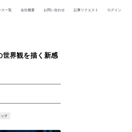
ース一覧
会社概要
お問い合わせ
記事リクエスト
ログイン
CLOSE
CLOSE
自の世界観を描く新感
プ
#R&B/ソウル
ロック