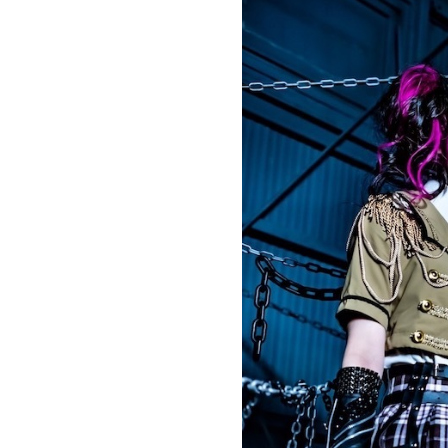
お問い合わせ
記事リクエスト
ログイン
LINK
muevoクラウドファンディング
muevoコミュニティ
ぶいクラ！by muevo
ぶいコミュ！by muevo
ぶいマガ！ by muevo
Follow us