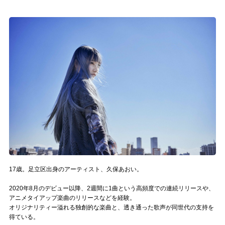
記事リクエスト
ログイン
LINK
muevoクラウドファンディング
muevoコミュニティ
ぶいクラ！by muevo
ぶいコミュ！by muevo
17歳。足立区出身のアーティスト、久保あおい。
ぶいマガ！ by muevo
2020年8月のデビュー以降、2週間に1曲という高頻度での連続リリースや、
アニメタイアップ楽曲のリリースなどを経験。
Follow us
オリジナリティー溢れる独創的な楽曲と、透き通った歌声が同世代の支持を
得ている。