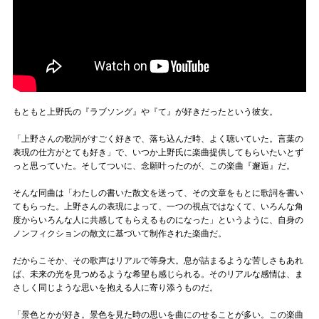
もともと上野氏の『ラブソング』や『て』が好きだったという彼女。
「上野さんの歌詞がすごく好きで、落ち込んだ時、よく聴いていた。言葉の
表現の仕方がとても好き」で、いつか上野氏に楽曲提供してもらいたいとず
っと思っていた。そしてついに、念願叶ったのが、この楽曲『邂逅』だ。
そんな同曲は「わたしの書いた散文を送って、その文章をもとに歌詞を書い
てもらった。上野さんの表現によって、一つの視点ではなくて、いろんな角
度からいろんな人に共感してもらえるものになった」というように、自身の
ノンフィクションの散文に基づいて制作された楽曲だ。
だからこそか、その歌声はリアルで等身大。息が詰まるような苦しさもあれ
ば、未来の光を見つめるような希望も感じられる。そのリアルな感情は、ま
さしく同じような思いを抱える人に寄り添うものだ。
「景色とかが好き。景色を見た時の思いを曲にのせることが多い。この楽曲