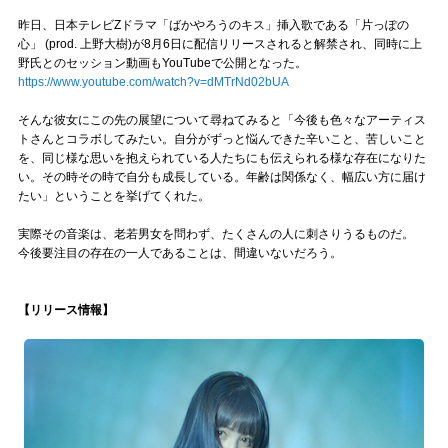
昨日、日本テレビZドラマ「ばかやろうのキス」挿入歌である「片っぽの
心」 (prod. 上野大樹)が8月6日に配信リリースされると解禁され、同時に上
野氏とのセッション動画もYouTubeで公開となった。
https://www.youtube.com/watch?v=dMTrNd02bUA
そんな彼女にこの先の展望について尋ねてみると「今後も色々なアーティス
トさんとコラボしてみたい。自分がずっと悩んできた辛いこと、苦しいこと
を、同じ様な思いを抱えられている人たちにも伝えられる様な存在になりた
い。その時その時で自分も成長している。年齢は関係なく、幅広い方に届け
たい」ということを挙げてくれた。
実際その音楽は、老若男女を問わず、たくさんの人に刺さりうるものだ。
今後要注目の存在の一人であることは、間違いないだろう。
【リリース情報】