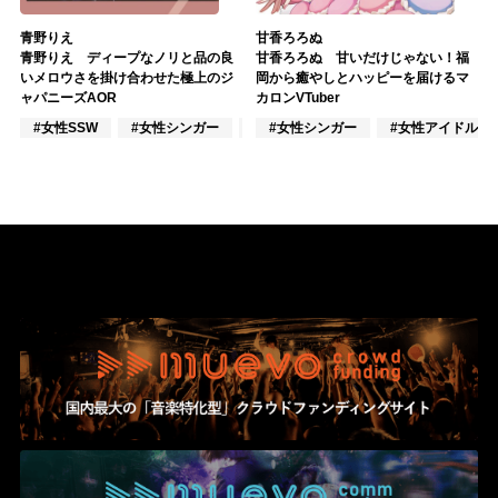
青野りえ
甘香ろろぬ
青野りえ ディープなノリと品の良
甘香ろろぬ 甘いだけじゃない！福
いメロウさを掛け合わせた極上のジ
岡から癒やしとハッピーを届けるマ
ャパニーズAOR
カロンVTuber
#女性SSW
#女性シンガー
#インディーズ
#女性シンガー
#女性アイドル