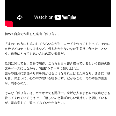
初めて自身で作曲した楽曲『独り言』。
「まわりの方にも協力してもらいながら、コードを作ってもらって、それに
自分でメロディをつけるなど、何もわからないなか手探りで作った」とい
う、自身にとっても思い入れの深い楽曲だ。
歌詞に関しても、自身で制作。こちらも日々書き綴っているという自身の散
文をベースにしながら、“過去”をテーマに創り上げた。
誰かや自分に無理やり前を向かせるようなそれとはまた異なり、まさに『独
り言』のように、心の中の想いを吐き出す。だからこそ、その本当の言葉
が、刺さるのだ。
そんな『独り言』は、カラオケでも配信中。身近な人やまわりの友達なども
歌ってくれているそうで、「嬉しいのと恥ずかしい気持ち」と話している
が、是非覚えて、歌ってみていただきたい。