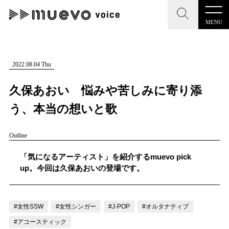
MENU
CLOSE
CLOSE
muevo media
記事を検索する
2022.08.04 Thu
"読者の声を形にする”音楽特化メディア
久保あおい 悩みや苦しみに寄り添
う、本当の想いと歌
Outline
MENU
人気ワード
記事一覧
「気になるアーティスト」を紹介するmuevo pick
#男性SSW
#ポップス
#女性SSW
#ロック
up。今回は久保あおいの登場です。
プレスリリース一覧
#男性シンガー
#HR/HM
#女性シンガー
会社概要
#ヒップホップ
#男性シンガーグループ
#R&B/ソウル
#女性SSW
#女性シンガー
#J-POP
#オルタナティブ
お問い合わせ
#アコースティック