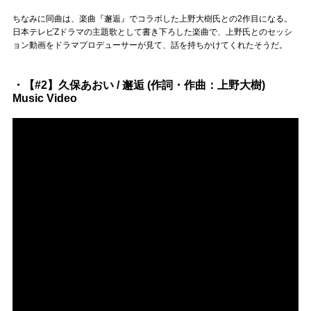
ちなみに同曲は、楽曲『邂逅』でコラボした上野大樹氏との2作目になる。
日本テレビZドラマの主題歌として書き下ろした楽曲で、上野氏とのセッシ
ョン動画をドラマプロデューサーが見て、話を持ちかけてくれたそうだ。
・【#2】久保あおい / 邂逅 (作詞・作曲：上野大樹)
Music Video