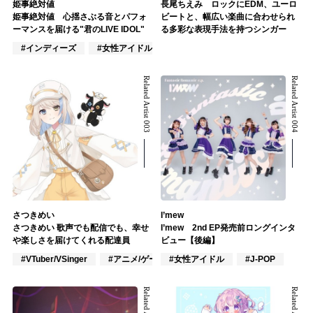
姫事絶対値
長尾ちえみ ロックにEDM、ユーロ
姫事絶対値 心揺さぶる音とパフォ
ビートと、幅広い楽曲に合わせられ
ーマンスを届ける"君のLIVE IDOL"
る多彩な表現手法を持つシンガー
#インディーズ
#女性アイドル
#ポップス
Related Artist 003
Related Artist 004
さつきめい
I’mew
さつきめい 歌声でも配信でも、幸せ
I’mew 2nd EP発売前ロングインタ
や楽しさを届けてくれる配達員
ビュー【後編】
#VTuber/VSinger
#アニメ/ゲーム
#女性アイドル
#J-POP
#J-POP