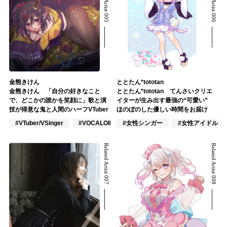
Related Artist 005
Related Artist 006
金熊きけん
ととたん*tototan
金熊きけん 「自分の好きなこと
ととたん*tototan てんさいクリエ
で、どこかの誰かを笑顔に」歌と演
イターが生み出す最強の“可愛い”
技が得意な鬼と人間のハーフVTuber
ほのぼのした優しい時間をお届け
#VTuber/VSinger
#VOCALOID
#女性シンガー
#アニメ/ゲーム
#女性アイドル
Related Artist 007
Related Artist 008