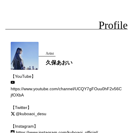
Profile
Artist
久保あおい
【YouTube】
https://www.youtube.com/channel/UCQY7gFOuu0hF2v56C
jfOXbA
【Twitter】
@kuboaoi_desu
【Instagram】
https://www.instagram.com/kuboaoi_official/