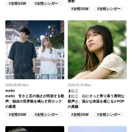
Official SNS
賛歌
#女性SSW
#女性シンガー
#インディーズ
#女性SSW
#女性シンガー
2026.06.08 Mon
2026.05.18 Mon
melto
まにこ
melto 甘さと芯の強さが同居する歌
まにこ 心にそっと寄り添う透明な
声、独自の世界観を鳴らす邦ロック
歌声と、温かな体温を感じるJ-POP
の新星
の真髄
#女性SSW
#女性シンガー
#インディーズ
#女性SSW
#女性シンガー