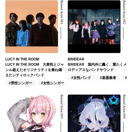
Related Artist 001
Related Artist 002
LUCY IN THE ROOM
BRIDEAR
LUCY IN THE ROOM 大衆性とジャ
BRIDEAR 国内外に轟く、重たくメ
ンル超えたオリジナリティを兼ね備
ロディアスなバンドサウンド
えたシティロックバンド
#女性バンド
#楽器奏者
#作
#男性シンガー
#女性シンガー
#混合バンド
Related Artist 003
Related Artist 004