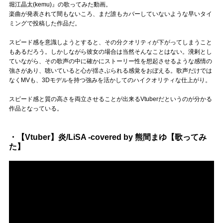
堀江晶太(kemu)』の歌ってみた動画。
楽曲が発表されて間もないころ、まだ誰もカバーしていないような早いタイ
ミングで投稿した作品だ。
スピード感を意識しようとすると、その分クオリティが下がってしまうこと
もあるだろう。しかしながら彼女の場合は当然そんなことはない。溌剌とし
ていながら、その歌声の中に確かにストーリー性を想起させるような感情の
強さがあり、聴いていると心が揺さぶられる感覚をおぼえる。歌声だけでは
なくMVも、3Dモデルを持つ強みを活かしてのハイクオリティな仕上がり。
スピード感と質の高さを両立させることが出来るVtuberだというのが分かる
作品となっている。
・【Vtuber】炎/LiSA -covered by 熊間まゆ【歌ってみ
た】