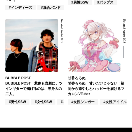
#男性SSW
#ポップス
#インディーズ
#混合バンド
#ロック
Related Artist 007
Related Artist 008
BUBBLE POST
甘香ろろぬ
BUBBLE POST 悲劇も喜劇に。ツ
甘香ろろぬ 甘いだけじゃない！福
インギターで掲げるのは、等身大の
岡から癒やしとハッピーを届けるマ
二人。
カロンVTuber
#男性SSW
#女性SSW
#インディーズ
#女性シンガー
#女性アイドル