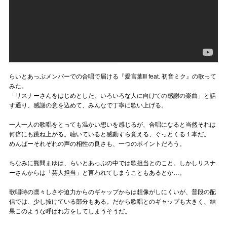
らいとあっぷメンバーでの合唱で届ける『愛言葉Ⅲ feat. 初音ミク』の歌って
みた。
「リスナーさんをはじめとした、いろいろな人に向けての感謝の楽曲」と話
す通り、感謝の意を込めて、みんなで丁寧に歌い上げる。
一人一人の歌唱をとっても温かい想いを感じるが、合唱になると当然それは
何倍にも跳ね上がる。聴いていると感動すら覚える、ぐっとくる１本だ。
めんばーそれぞれの声の相性の良さも、一つのポイントだろう。
ちなみに熊間まゆは、らいとあっぷの中では歌担当とのこと。しかしリスナ
ーさんからは「芸人担当」と言われてしまうこともあるとか…。
歌唱時の凛々しさや迫力からのギャップからは想像がしにくいが、普段の配
信では、少し抜けている部分もある。だから歌唱とのギャップも大きく、結
果このような呼ばれ方をしてしまうそうだ。