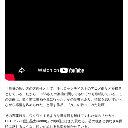
「自身の歌い方の方向性として、少しロックテイストのアニメ曲などを得意
としている。だから、LiSAさんの楽曲に関してもいくつも歌唱している。こ
の楽曲は、歌う前に映画を見に行った。その影響もあり、情景を思い浮かべ
ながら感情を込められた」と話す作品、『炎』の歌ってみた動画。
その言葉通り、ワクワクするような世界観を届けてくれた先の『セカイ-
DECO*27×堀江晶太(kemu)』の歌唱とはまた異なる、芯の強さと切なさを同
時に感じるような、想いが溢れる歌唱を聴かせている。