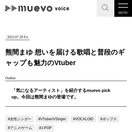
MENU
CLOSE
CLOSE
muevo media
記事を検索する
2022.07.29 Fri
"読者の声を形にする”音楽特化メディア
熊間まゆ 想いを届ける歌唱と普段のギ
ャップも魅力のVtuber
Outline
MENU
人気ワード
記事一覧
「気になるアーティスト」を紹介するmuevo pick
#男性SSW
#ポップス
#女性SSW
#ロック
up。今回は熊間まゆの登場です。
プレスリリース一覧
#男性シンガー
#HR/HM
#女性シンガー
会社概要
#ヒップホップ
#男性シンガーグループ
#R&B/ソウル
#女性シンガー
#VTuber/VSinger
#VOCALOID
#ポップス
お問い合わせ
#アニメ/ゲーム
#J-POP