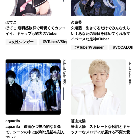
ぽてこ
久遠藍
ぽてこ 透明感抜群で可愛くてカッコ
久遠藍 生きてるだけでみんなえら
イイ、ギャップも魅力のVtuber
い！あなたの毎日をほめてくれるマ
イペースな鬼神VTuber
#女性シンガー
#VTuber/VSinger
#ポップス
#VTuber/VSinger
#VOCALOID
Related Artist 005
Related Artist 006
aquarifa
笹山太陽
aquarifa 緻密かつ技巧的な音像
笹山太陽 ストレートな歌詞とキャ
で、シーンの中に鋭利な足跡を刻ん
ッチーなメロディが届ける不変の愛
でいく