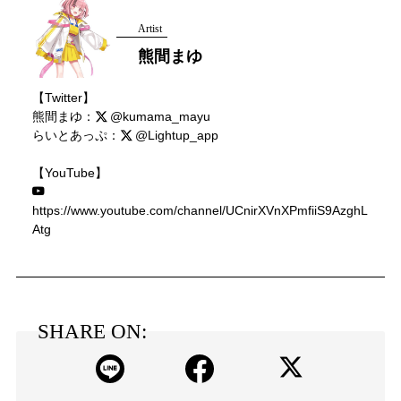
Artist
熊間まゆ
【Twitter】
熊間まゆ：
@kumama_mayu
らいとあっぷ：
@Lightup_app
【YouTube】
https://www.youtube.com/channel/UCnirXVnXPmfiiS9AzghL
Atg
SHARE ON: