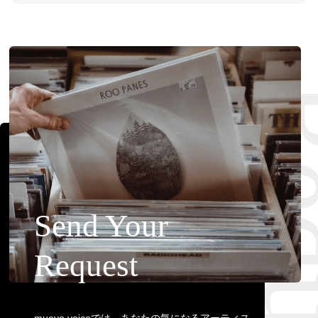
Requ
Send Your
Request