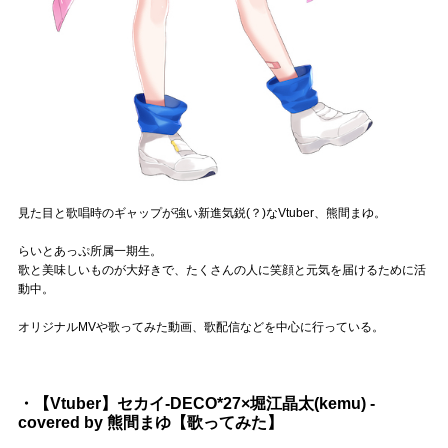
Official SNS
見た目と歌唱時のギャップが強い新進気鋭(？)なVtuber、熊間まゆ。
らいとあっぷ所属一期生。
歌と美味しいものが大好きで、たくさんの人に笑顔と元気を届けるために活
動中。
オリジナルMVや歌ってみた動画、歌配信などを中心に行っている。
・【Vtuber】セカイ-DECO*27×堀江晶太(kemu) -
covered by 熊間まゆ【歌ってみた】