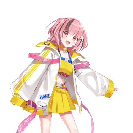
記事リクエスト
ログイン
LINK
muevoクラウドファンディング
muevoコミュニティ
ぶいクラ！by muevo
ぶいコミュ！by muevo
ぶいマガ！ by muevo
Follow us