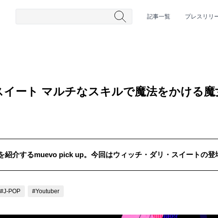
記事一覧
プレスリリ
スイート マルチなスキルで魔法をかける魔
介するmuevo pick up。今回はウィッチ・ダリ・スイートの
#HR/HM
#女性シンガー
#ヒップホップ
#男性シンガーグルー
#J-POP
#Youtuber