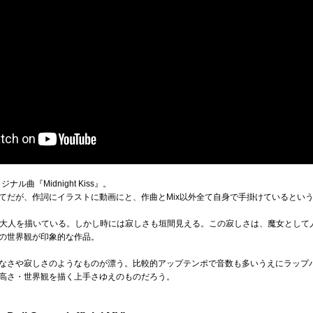
曲『Midnight Kiss』。
てだが、作詞にイラストに動画にと、作曲とMix以外全て自身で手掛けているとい
は、「妖艶な大人を描いている。しかし時には寂しさも垣間見える。この寂しさは、魔女と
の世界観が印象的な作品。
なさや寂しさのようなものが漂う。比較的アップテンポで音数も多いうえにラップ
高さ・世界観を描く上手さゆえのものだろう。