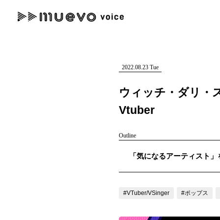
muevo media
記事を検索する
"読者の声を形にする”音楽特化メディア
2022.08.23 Tue
ウィッチ・ダリ・
Vtuber
人気ワード
Outline
MENU
「気になるアーティスト」を紹
#男性SSW
#ポップス
#女性SSW
#ロック
#男性シンガー
記事一覧
プレスリリース一覧
#VTuber/VSinger
#ポップス
会社概要