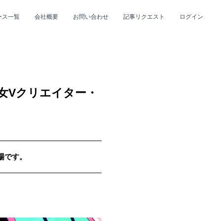
ース一覧
会社概要
お問い合わせ
記事リクエスト
ログイン
CLOSE
CLOSE
女Vクリエイター・
登場です。
プ
#R&B/ソウル