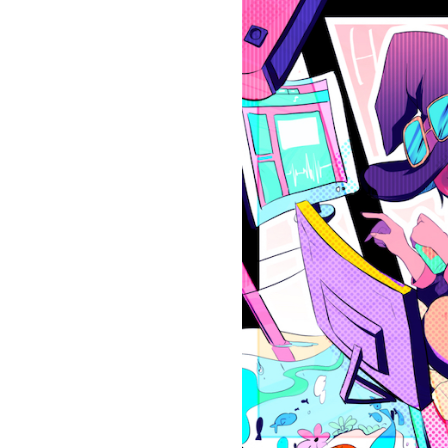
お問い合わせ
記事リクエスト
ログイン
LINK
muevoクラウドファンディング
muevoコミュニティ
ぶいクラ！by muevo
ぶいコミュ！by muevo
ぶいマガ！ by muevo
Follow us