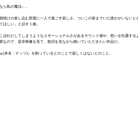
なら私の魔法』。
朝焼けの差し込む部屋に一人で過ごす寂しさ。ついこの前までいた誰かがいないと
てほしい」と話す１曲。
こぼれだしてしまうようなエモーショナルさがあるサウンド感や、想いを吐露する
群なので、是非映像を見て、歌詞を見ながら聴いていただきたい作品だ。
ゅ(本名：ナッツ)』を飼っているとのことで寂しくはないとのこと。