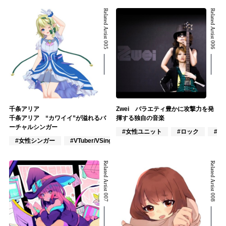
Related Artist 005
Related Artist 006
千条アリア
Zwei バラエティ豊かに攻撃力を発
千条アリア “カワイイ”が溢れるバ
揮する独自の音楽
ーチャルシンガー
#女性ユニット
#ロック
#J-
#女性シンガー
#VTuber/VSinger
#J-POP
Related Artist 007
Related Artist 008