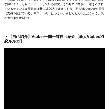
Official SNS
ず嫌い！！」と自己アピールしている彼女。その魅力に癒され、惹き込まれ
ているチャンネル登録者は既に1500人を超えており、新人Vtuberながら着実
に支持を広げている。リスナーの「はつこい」をどんどんいただくべく、現
在進行形で奮闘中だ。
・【自己紹介】Vtuber一問一答自己紹介【新人Vtuber/羽
恋ルルカ】