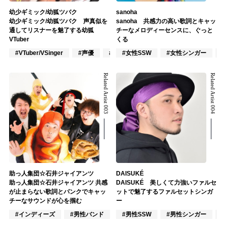
幼少ギミック/幼狐ツバク
sanoha
幼少ギミック/幼狐ツバク 声真似を
sanoha 共感力の高い歌詞とキャッ
通してリスナーを魅了する幼狐
チーなメロディーセンスに、ぐっと
VTuber
くる
#VTuber/VSinger
#声優
#アニメ/ゲーム
#女性SSW
#女性シンガー
Related Artist 003
Related Artist 004
助っ人集団☆石井ジャイアンツ
DAISUKÉ
助っ人集団☆石井ジャイアンツ 共感
DAISUKÉ 美しくて力強いファルセ
が止まらない歌詞とパンクでキャッ
ットで魅了するファルセットシンガ
チーなサウンドが心を掴む
ー
#インディーズ
#男性バンド
#ポップス
#男性SSW
#男性シンガー