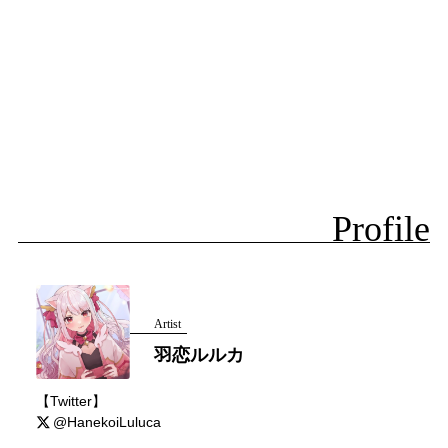
Profile
Artist
羽恋ルルカ
【Twitter】
@HanekoiLuluca