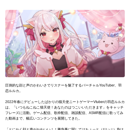
記事リクエスト
ログイン
LINK
muevoクラウドファンディング
muevoコミュニティ
ぶいクラ！by muevo
圧倒的な顔と声のかわいさでリスナーを魅了するバーチャルYouTuber、羽
ぶいコミュ！by muevo
恋ルルカ。
ぶいマガ！ by muevo
2022年春にデビューしたばかりの猫天使ニートゲーマーVtuberの羽恋ルルカ
は、「いつもねこねこ猫天使！あなたのはつこいいただきます」をキャッチ
フレーズに活動。ゲーム配信、歌枠配信、雑談配信、ASMR配信に歌ってみ
た動画まで、幅広いコンテンツを展開してきた。
Follow us
「とにかく顔と声がかわいい！！勝負事に関してはちょっと（だいぶ）負け