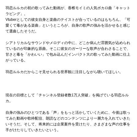
羽恋ルルカの初の歌ってみた動画が、香椎モイミの人気ボカロ曲「キャット
ラビング」。
Vtuberとしての彼女自身と楽曲のテイストが合っているのはもちろん、「可
愛くて毒がある楽曲」というところが、自身の歌声の強みを活かせると感じ
て選曲したそうだ。
シアトリカルなサウンドやメロディの中に、どこか病んだ雰囲気が込められ
ているのが印象的な原曲。そこに彼女のガーリーな歌声が合わさることで、
甘さと毒を「かわいい」で包み込んだインパクト大の歌ってみた動画に仕上
がっている。
羽恋ルルカだからこそ見せられる世界観に注目しながら聴いてほしい。
現在の目標として「チャンネル登録者数1万人突破」を掲げている羽恋ルル
カ。
自身の強みのひとつである「声」をもっと活かしていくために、今後は歌っ
てみた動画や歌枠配信、朗読などのコンテンツにより一層力を入れていきた
いそうだ。そして、将来的には企業案件を受けたり、さまざまな声の仕事を
手がけたりしていきたいという。