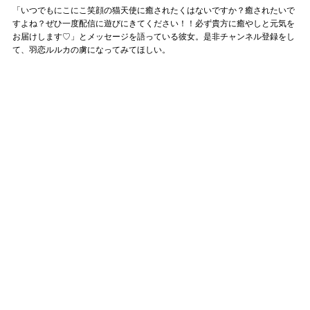
「いつでもにこにこ笑顔の猫天使に癒されたくはないですか？癒されたいで
すよね？ぜひ一度配信に遊びにきてください！！必ず貴方に癒やしと元気を
お届けします♡」とメッセージを語っている彼女。是非チャンネル登録をし
て、羽恋ルルカの虜になってみてほしい。