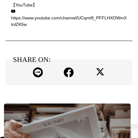
【YouTube】
https://www.youtube.com/channel/UCqmt9_PFFLHXOWmX
tnlZK5w
SHARE ON: