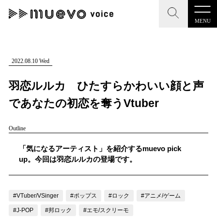
MENU
CLOSE
CLOSE
muevo media
記事を検索する
2022.08.10 Wed
"読者の声を形にする”音楽特化メディア
羽恋ルルカ ひたすらかわいい顔と声
であなたの初恋を奪うVtuber
Outline
MENU
人気ワード
記事一覧
「気になるアーティスト」を紹介するmuevo pick
#男性SSW
#ポップス
#女性SSW
#ロック
up。今回は羽恋ルルカの登場です。
プレスリリース一覧
#男性シンガー
#HR/HM
#女性シンガー
会社概要
#ヒップホップ
#男性シンガーグループ
#R&B/ソウル
#VTuber/VSinger
#ポップス
#ロック
#アニメ/ゲーム
お問い合わせ
#J-POP
#邦ロック
#エモ/スクリーモ