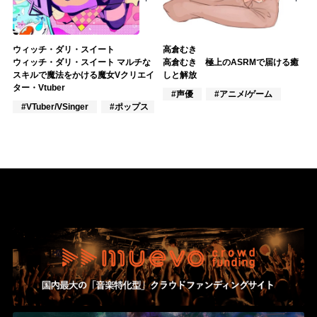
ウィッチ・ダリ・スイート
高倉むき
ウィッチ・ダリ・スイート マルチな
高倉むき 極上のASRMで届ける癒
スキルで魔法をかける魔女Vクリエイ
しと解放
ター・Vtuber
#声優
#アニメ/ゲーム
#VTuber/VSinger
#ポップス
#J-POP