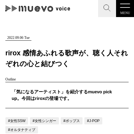
MENU
CLOSE
CLOSE
muevo media
記事を検索する
2022.09.06 Tue
"読者の声を形にする”音楽特化メディア
rirox 感情あふれる歌声が、聴く人それ
ぞれの心と結びつく
Outline
MENU
人気ワード
記事一覧
「気になるアーティスト」を紹介するmuevo pick
#男性SSW
#ポップス
#女性SSW
#ロック
up。今回はriroxの登場です。
プレスリリース一覧
#男性シンガー
#HR/HM
#女性シンガー
会社概要
#ヒップホップ
#男性シンガーグループ
#R&B/ソウル
#女性SSW
#女性シンガー
#ポップス
#J-POP
お問い合わせ
#オルタナティブ