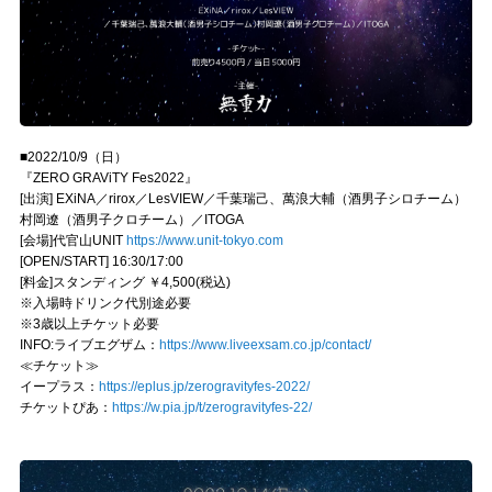
■2022/10/9（日）
『ZERO GRAViTY Fes2022』
[出演] EXiNA／rirox／LesVIEW／千葉瑞己、萬浪大輔（酒男子シロチーム）
村岡遼（酒男子クロチーム）／ITOGA
[会場]代官山UNIT
https://www.unit-tokyo.com
[OPEN/START] 16:30/17:00
[料金]スタンディング ￥4,500(税込)
※入場時ドリンク代別途必要
※3歳以上チケット必要
INFO:ライブエグザム：
https://www.liveexsam.co.jp/contact/
≪チケット≫
イープラス：
https://eplus.jp/zerogravityfes-2022/
チケットぴあ：
https://w.pia.jp/t/zerogravityfes-22/