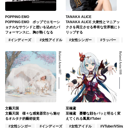
POPPiNG EMO
TANAKA ALICE
POPPiNG EMO ポップでエモーシ
TANAKA ALICE 大衆性とマニアッ
ョナルなサウンドと想いを込めたパ
クさを両立させる希有な世界観にト
フォーマンスに、胸が熱くなる
リップする
#インディーズ
#女性アイドル
#女性シンガー
#女性ユニット
#ラッパー
#
Related Artist 007
Related Artist 008
文藝天国
至極鳶
文藝天国 様々な感覚器官から魅せ
至極鳶 憂鬱な顔をパッと明るく変
るオルタナ的藝術徒党
えてくれる鳳凰VTuber
#女性シンガー
#インディーズ
#女性アイドル
#混合ユニット
#VTuber/VSinger