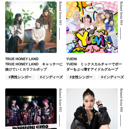
Related Artist 003
Related Artist 004
TRUE HONEY LAND
YUENI
TRUE HONEY LAND キャッチーに
YUENI ミックスカルチャーでボー
抜けていくカラフルポップ
ダーをぶっ壊すアイドルグループ
#男性シンガー
#インディーズ
#女性シンガー
#混合バンド
#インディーズ
Related Artist 005
Related Artist 006