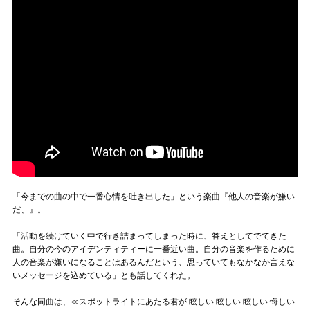
「今までの曲の中で一番心情を吐き出した」という楽曲『他人の音楽が嫌い
だ、』。
「活動を続けていく中で行き詰まってしまった時に、答えとしてでてきた
曲。自分の今のアイデンティティーに一番近い曲。自分の音楽を作るために
人の音楽が嫌いになることはあるんだという、思っていてもなかなか言えな
いメッセージを込めている」とも話してくれた。
そんな同曲は、≪スポットライトにあたる君が 眩しい 眩しい 眩しい 悔しい