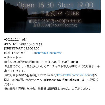
■2022/10/14（金）
3マンLIVE「参歌月(みかづき)」
[OPEN/START] 18:30/19:00
[会場]下北沢DY CUBE（
https://dycube.tokyo/
）
≪チケット≫
前売り 2500円+600円(drink) ／ 当日 3000円+600円(drink)
※全体のチケット数が少ないためアーティスト本人が前売り（取り置き）を
承っております。
お取り置き希望のお客様はriroxのTwitter(
https://twitter.com/rirox_sound
)の
DM、または問い合わせメール（
rirox.contact@gmail.com
）までご連絡く
ださい。
※前売りが完売した場合、当日券は販売致しません。ご了承ください。