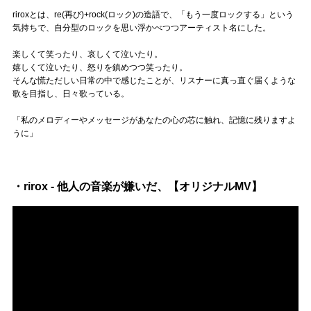
Official SNS
riroxとは、re(再び)+rock(ロック)の造語で、「もう一度ロックする」という
気持ちで、自分型のロックを思い浮かべつつアーティスト名にした。
楽しくて笑ったり、哀しくて泣いたり。
嬉しくて泣いたり、怒りを鎮めつつ笑ったり。
そんな慌ただしい日常の中で感じたことが、リスナーに真っ直ぐ届くような
歌を目指し、日々歌っている。
「私のメロディーやメッセージがあなたの心の芯に触れ、記憶に残りますよ
うに」
・rirox - 他人の音楽が嫌いだ、【オリジナルMV】