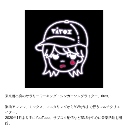
記事リクエスト
ログイン
LINK
muevoクラウドファンディング
muevoコミュニティ
ぶいクラ！by muevo
ぶいコミュ！by muevo
東京都出身のサラリーワーキング・シンガーソングライター、rirox。
ぶいマガ！ by muevo
楽曲アレンジ、ミックス、マスタリングからMV制作まで行うマルチクリエ
イター。
Follow us
2020年1月より主にYouTube、サブスク配信などSNSを中心に音楽活動を開
始。