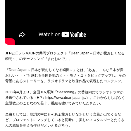
JFNと日テレAXONの共同プロジェクト『Dear Japan～日本が愛おしくなる
瞬間～』のテーマソング『またおいで』。
『Dear Japan～日本が愛おしくなる瞬間～』とは、“あぁ、こんな日本が愛
おしい・・・”と感じる全国各地のヒト・モノ・コトをピックアップし、その
背景にあるストーリーを、ラジオドラマと映像作品で表現したコンテンツ。
2022年4月より、全国JFN系列『Seasoning』の番組内にてラジオドラマが
放送中されている（HP：https://www.dear-japan.jp/）。これからもしばらく
主題歌とのことなので是非、番組も聴いてみていただきたい。
楽曲としては、歌詞の中にも≪あぁ愛おしいな≫という言葉が出てくるな
ど、プロジェクトにマッチしていると同時に、美しいノスタルジーとたくさ
んの感情を覚える作品だといえるだろう。