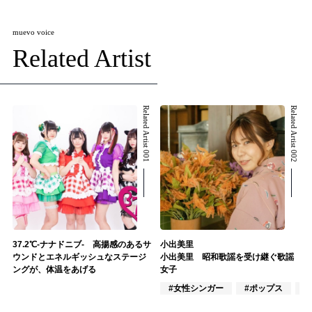
muevo voice
Related Artist
Related Artist 001
Related Artist 002
37.2℃-ナナドニブ- 高揚感のあるサ
小出美里
ウンドとエネルギッシュなステージ
小出美里 昭和歌謡を受け継ぐ歌謡
ングが、体温をあげる
女子
#女性シンガー
#ポップス
#