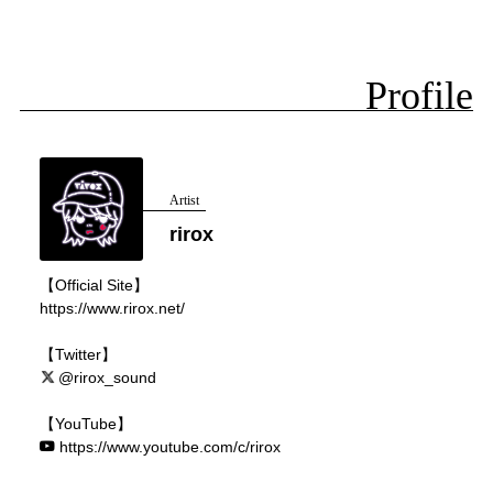
Profile
Artist
rirox
【Official Site】
https://www.rirox.net/
【Twitter】
@rirox_sound
【YouTube】
https://www.youtube.com/c/rirox