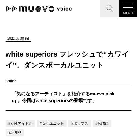
MENU
CLOSE
CLOSE
muevo media
記事を検索する
2022.09.30 Fri
"読者の声を形にする”音楽特化メディア
white superiors フレッシュで“カワイ
イ”、ダンスボーカルユニット
Outline
MENU
人気ワード
記事一覧
「気になるアーティスト」を紹介するmuevo pick
#男性SSW
#ポップス
#女性SSW
#ロック
up。今回はwhite superiorsの登場です。
プレスリリース一覧
#男性シンガー
#HR/HM
#女性シンガー
会社概要
#ヒップホップ
#男性シンガーグループ
#R&B/ソウル
#女性アイドル
#女性ユニット
#ポップス
#歌謡曲
お問い合わせ
#J-POP