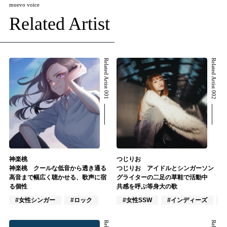
muevo voice
Related Artist
Related Artist 001
Related Artist 002
神楽桃
つじりお
神楽桃 クールな低音から透き通る
つじりお アイドルとシンガーソン
高音まで幅広く聴かせる、歌声に宿
グライターの二足の草鞋で活動中
る個性
共感を呼ぶ等身大の歌
#女性シンガー
#ロック
#女性SSW
#インディーズ