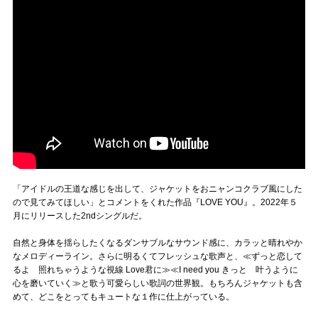
「アイドルの王道な感じを出して、ジャケットをおニャンコクラブ風にした
ので見てみてほしい」とコメントをくれた作品『LOVE YOU』。2022年５
月にリリースした2ndシングルだ。
自然と身体を揺らしたくなるダンサブルなサウンド感に、カラッと晴れやか
なメロディーライン。さらに明るくてフレッシュな歌声と、≪ずっと恋して
るよ 照れちゃうような視線 Love君に≫≪I need you きっと 叶うように
心を磨いていく≫と歌う可愛らしい歌詞の世界観。もちろんジャケットも含
めて、どこをとってもキュートな１作に仕上がっている。