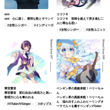
aioi
ココツキ
aioi 心に届く、透明な歌とサウンド
ココツキ 垣根を超えて突き進む二
人に尋ねる思い
#女性シンガー
#インディーズ
#混合バンド
#女性シンガー
#女性ユニット
Related Artist 007
Related Artist 008
華宮愛音
ペンギン界の黒船来航！ベリーちゃ
華宮愛音 変幻自在の表現力と高い
ん
歌唱力に心を奪われる
ペンギン界の黒船来航！ベリーちゃ
ん 溢れ出すふわふわヒーリングオ
#VTuber/VSinger
#ポップス
#アニメ/ゲーム
ーラで人々を癒すペンギンVTuber