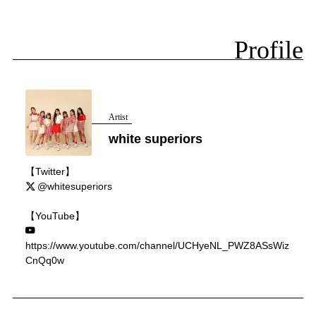
Profile
Artist
white superiors
【Twitter】
@whitesuperiors
【YouTube】
https://www.youtube.com/channel/UCHyeNL_PWZ8ASsWiz
CnQq0w