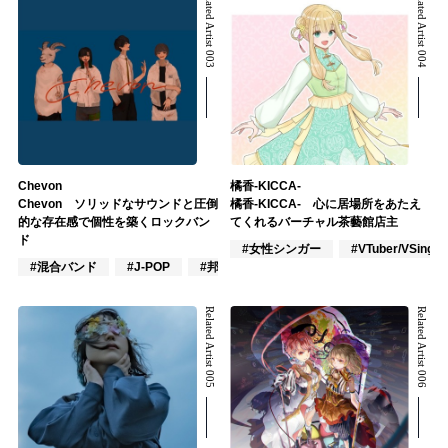
Related Artist 003
Related Artist 004
Chevon
橘香-KICCA-
Chevon ソリッドなサウンドと圧倒
橘香-KICCA- 心に居場所をあたえ
的な存在感で個性を築くロックバン
てくれるバーチャル茶藝館店主
ド
#女性シンガー
#VTuber/VSinger
#混合バンド
#J-POP
#邦ロック
Related Artist 005
Related Artist 006