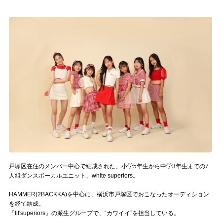
記事リクエスト
ログイン
LINK
muevoクラウドファンディング
muevoコミュニティ
ぶいクラ！by muevo
ぶいコミュ！by muevo
戸塚区在住のメンバー中心で結成された、小学5年生から中学3年生までの7
ぶいマガ！ by muevo
人組ダンスボーカルユニット、white superiors。
HAMMER(2BACKKA)を中心に、横浜市戸塚区でおこなったオーディション
Follow us
を経て結成。
『lil'superiors』の派生グループで、“カワイイ”を担当している。