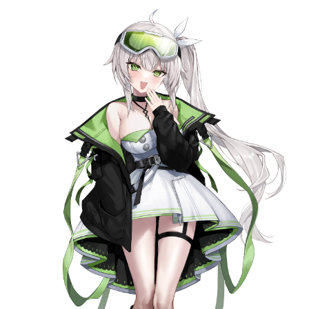
記事リクエスト
ログイン
LINK
muevoクラウドファンディング
muevoコミュニティ
ぶいクラ！by muevo
ぶいコミュ！by muevo
ぶいマガ！ by muevo
Follow us