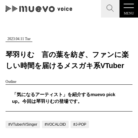
MENU
CLOSE
CLOSE
muevo media
記事を検索する
2023.04.11 Tue
"読者の声を形にする”音楽特化メディア
琴羽りむ 言の葉を紡ぎ、ファンに楽
しい時間を届けるメスガキ系VTuber
Outline
MENU
人気ワード
記事一覧
「気になるアーティスト」を紹介するmuevo pick
#男性SSW
#ポップス
#女性SSW
#ロック
up。今回は琴羽りむの登場です。
プレスリリース一覧
#男性シンガー
#HR/HM
#女性シンガー
会社概要
#ヒップホップ
#男性シンガーグループ
#R&B/ソウル
#VTuber/VSinger
#VOCALOID
#J-POP
お問い合わせ