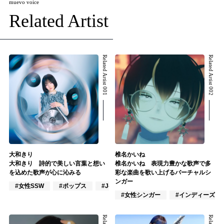
muevo voice
Related Artist
Related Artist 001
Related Artist 002
大和きり
椎名かいね
大和きり 詩的で美しい言葉と想い
椎名かいね 表現力豊かな歌声で多
を込めた歌声が心に沁みる
彩な楽曲を歌い上げるバーチャルシ
ンガー
#女性SSW
#ポップス
#J-POP
#女性シンガー
#インディーズ