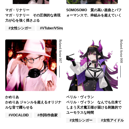
マガ・リナリー
SOMOSOMO 質の高い楽曲とパフ
マガ・リナリー その圧倒的な表現
ォーマンスで、枠組みを超えていく
力が心を強く揺さぶる
#女性シンガー
#VTuber/VSinger
#J-POP
Related Artist 007
Related Artist 008
かめりあ
ベリル・ヴィラン
かめりあ ジャンルを超えるオリジナ
ベリル・ヴィラン なんでも出来て
ルな音で躍らせる
しまう天才魔王様が届ける刺激的で
ユーモラスな時間
#VOCALOID
#作詞/作曲家
#トラックメイカー
#女性シンガー
#女性アイドル