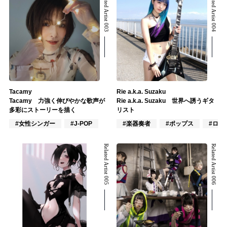
Related Artist 003
Related Artist 004
Tacamy
Rie a.k.a. Suzaku
Tacamy 力強く伸びやかな歌声が
Rie a.k.a. Suzaku 世界へ誘うギタ
多彩にストーリーを描く
リスト
#女性シンガー
#J-POP
#楽器奏者
#ポップス
#ロッ
Related Artist 005
Related Artist 006