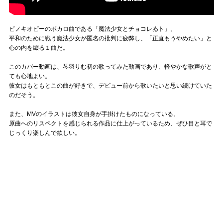
ピノキオピーのボカロ曲である「魔法少女とチョコレゐト」。
平和のために戦う魔法少女が匿名の批判に疲弊し、「正直もうやめたい」と
心の内を綴る１曲だ。
このカバー動画は、琴羽りむ初の歌ってみた動画であり、軽やかな歌声がと
ても心地よい。
彼女はもともとこの曲が好きで、デビュー前から歌いたいと思い続けていた
のだそう。
また、MVのイラストは彼女自身が手掛けたものになっている。
原曲へのリスペクトを感じられる作品に仕上がっているため、ぜひ目と耳で
じっくり楽しんで欲しい。