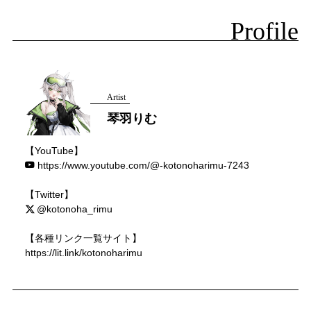
Profile
Artist
琴羽りむ
【YouTube】
https://www.youtube.com/@-kotonoharimu-7243
【Twitter】
@kotonoha_rimu
【各種リンク一覧サイト】
https://lit.link/kotonoharimu