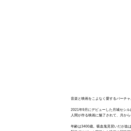
Official SNS
音楽と映画をこよなく愛するバーチャルY
2021年9月にデビューした月城セシル
人間が作る映画に魅了されて、月から
年齢は3400歳。吸血鬼見習いだが