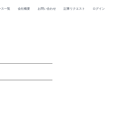
ース一覧
会社概要
お問い合わせ
記事リクエスト
ログイン
CLOSE
CLOSE
プ
#R&B/ソウル