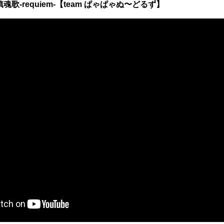
の鎮魂歌-requiem-【team ぱゃぱゃぬ〜どるず】