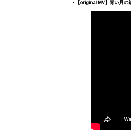
・【original MV】青い月