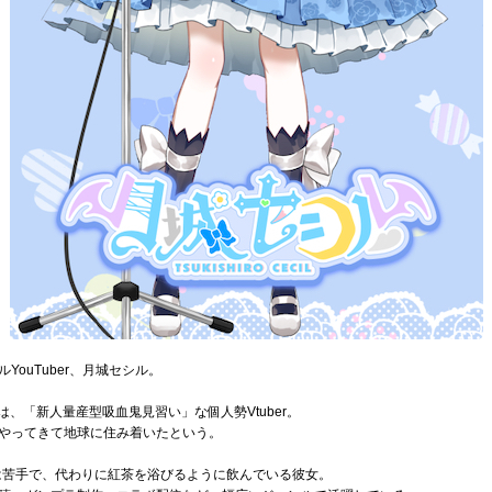
ouTuber、月城セシル。
は、「新人量産型吸血鬼見習い」な個人勢Vtuber。
やってきて地球に住み着いたという。
血は苦手で、代わりに紅茶を浴びるように飲んでいる彼女。