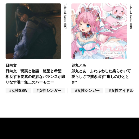
Related Artist 007
Related Artist 008
日向文
卯丸とあ
日向文 現実と物語 絶望と希望
卯丸とあ ふわふわした柔らかい可
相反する要素の絶妙なバランスが織
愛らしさで描き出す“癒しのひとと
りなす唯一無二のハーモニー
き”
#女性SSW
#女性シンガー
#楽器奏者
#女性シンガー
#女性アイドル