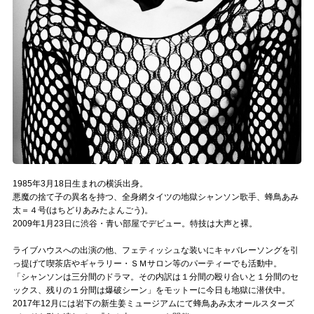
Official SNS
1985年3月18日生まれの横浜出身。
悪魔の捨て子の異名を持つ、全身網タイツの地獄シャンソン歌手、蜂鳥あみ
太＝４号(はちどりあみたよんごう)。
2009年1月23日に渋谷・青い部屋でデビュー。特技は大声と裸。
ライブハウスへの出演の他、フェティッシュな装いにキャバレーソングを引
っ提げて喫茶店やギャラリー・ＳＭサロン等のパーティーでも活動中。
「シャンソンは三分間のドラマ。その内訳は１分間の殴り合いと１分間のセ
ックス、残りの１分間は爆破シーン」をモットーに今日も地獄に潜伏中。
2017年12月には岩下の新生姜ミュージアムにて蜂鳥あみ太オールスターズ