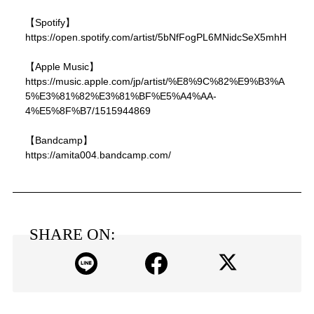
【Spotify】
https://open.spotify.com/artist/5bNfFogPL6MNidcSeX5mhH
【Apple Music】
https://music.apple.com/jp/artist/%E8%9C%82%E9%B3%A
5%E3%81%82%E3%81%BF%E5%A4%AA-
4%E5%8F%B7/1515944869
【Bandcamp】
https://amita004.bandcamp.com/
SHARE ON: