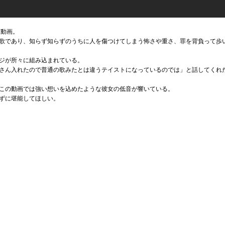
本動画。
歌であり、知らず知らずのうちに人を傷つけてしまう怖さや重さ、罪を背負って歩
ジが所々に組み込まれている。
さん入れたので普通の歌みたとは違うテイストになっているのでは」と話してくれ
この動画では強い想いを込めたような彼女の低音が響いている。
ずに堪能してほしい。