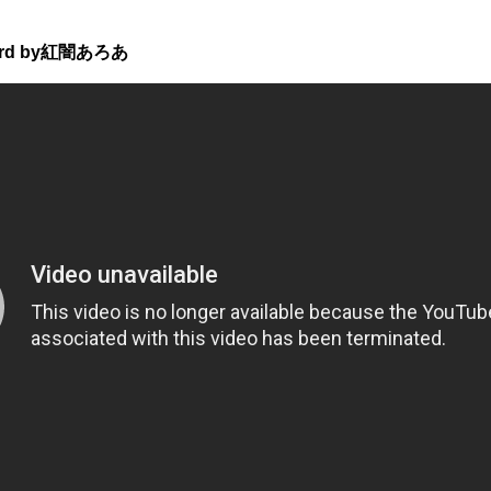
rd by紅闇あろあ