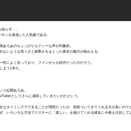
どれ知らず」。
ミリオンを達成した人気曲である。
闇あろあのちょっぴりセクシーな声が印象的。
れないような危うさと妖艶さをまとった彼女の魅力が味わえる。
ー性によく合っており、ファンからも好評だったのだそう。
しまう1本だ。
いう紅闇あろあ。
Tuberとしてさらに成長していきたいのだという。
きなタイミングでできることが理想だったが、現状ついてきてくれる方が多いので
ず、いろいろな方法でリスナーに「楽しい」を届けてくれる彼女に今後も注目して