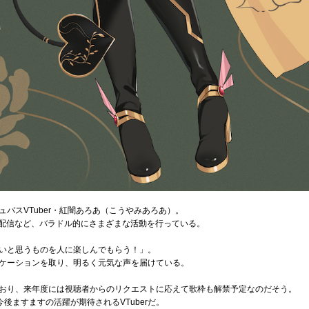
バスVTuber・紅闇あろあ（こうやみあろあ）。
画配信など、バラドル的にさまざまな活動を行っている。
いと思うものを人に楽しんでもらう！」。
ケーションを取り、明るく元気な声を届けている。
おり、来年度には視聴者からのリクエストに応えて歌枠も解禁予定なのだそう。
、今後ますますの活躍が期待されるVTuberだ。