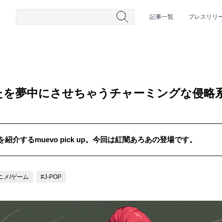
記事一覧
プレスリリ
を夢中にさせちゃうチャーミングな侵略系サ
介するmuevo pick up。今回は紅闇あろあの登場です。
#HR/HM
#女性シンガー
#ヒップホップ
#男性シンガーグルー
ニメ/ゲーム
#J-POP