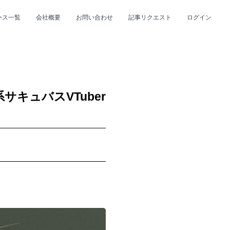
ース一覧
会社概要
お問い合わせ
記事リクエスト
ログイン
CLOSE
CLOSE
キュバスVTuber
プ
#R&B/ソウル