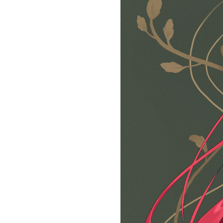
お問い合わせ
記事リクエスト
ログイン
LINK
muevoクラウドファンディング
muevoコミュニティ
ぶいクラ！by muevo
ぶいコミュ！by muevo
ぶいマガ！ by muevo
Follow us