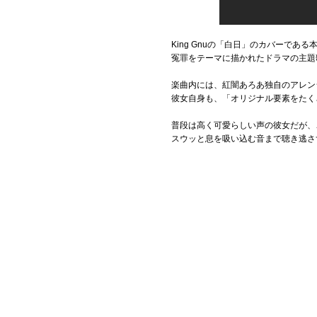
King Gnuの「白日」のカバーである
冤罪をテーマに描かれたドラマの主題
楽曲内には、紅闇あろあ独自のアレン
彼女自身も、「オリジナル要素をたく
普段は高く可愛らしい声の彼女だが、
スウッと息を吸い込む音まで聴き逃さ