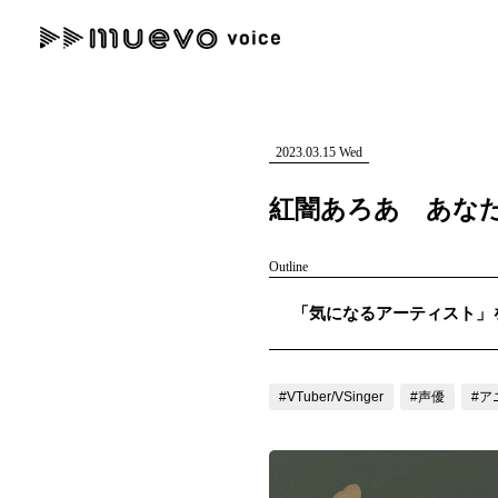
muevo media
記事を検索する
"読者の声を形にする”音楽特化メディア
2023.03.15 Wed
紅闇あろあ あなた
Outline
人気ワード
「気になるアーティスト」を紹
MENU
#男性SSW
#ポップス
#女性SSW
#ロック
#男性シンガー
記事一覧
#VTuber/VSinger
#声優
#ア
プレスリリース一覧
会社概要