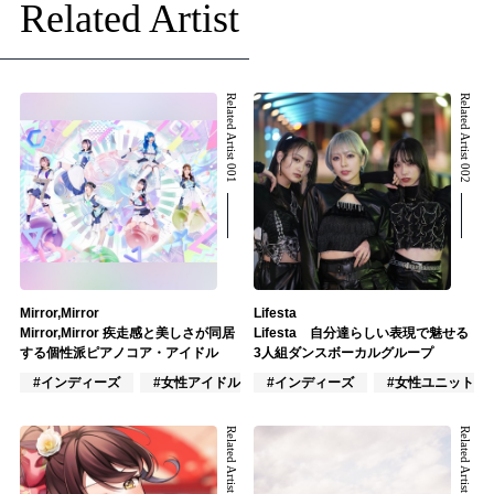
Related Artist
Related Artist 001
Related Artist 002
Mirror,Mirror
Lifesta
Mirror,Mirror 疾走感と美しさが同居
Lifesta 自分達らしい表現で魅せる
する個性派ピアノコア・アイドル
3人組ダンスボーカルグループ
#インディーズ
#女性アイドル
#インディーズ
#ポップス
#女性ユニット
Related Artist 003
Related Artist 004