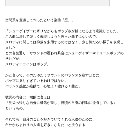
空間系を意識して作ったという楽曲『壁』。
「シューゲイザーに寄りながらもポップさが軸になるよう意識しました。
この曲は決して楽しく表現しようと思った曲ではないので、
メロディに関しては抑揚を多用するのではなく、少し気だるい様子を表現し
ました」
との言葉通り、サウンドの覆われ具合はシューゲイザーやドリームポップの
それだが、
メロディーラインはポップ。
かと言って、そのたゆたうサウンドのバランスを崩すほどに、
ポップに振りすぎているわけではない。
バランス感覚が絶妙で、心地よく聴ける１曲だ。
歌詞の内容は、端的に言えば
「見栄っ張りな自分に嫌気が差し、日頃の自身の行動に後悔している」
というもの。
それでも、自分のことを好きでいてくれる人達のために、
自分からまわりの人達を好きになりたいと決心する。