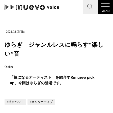
MENU
CLOSE
CLOSE
muevo media
記事を検索する
2021.08.05 Thu
"読者の声を形にする”音楽特化メディア
ゆらぎ ジャンルレスに鳴らす“楽し
い”音
Outline
MENU
人気ワード
記事一覧
「気になるアーティスト」を紹介するmuevo pick
#男性SSW
#ポップス
#女性SSW
#ロック
up。今回はゆらぎの登場です。
プレスリリース一覧
#男性シンガー
#HR/HM
#女性シンガー
会社概要
#ヒップホップ
#男性シンガーグループ
#R&B/ソウル
#混合バンド
#オルタナティブ
お問い合わせ