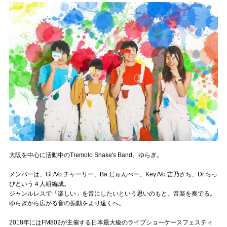
記事リクエスト
ログイン
LINK
muevoクラウドファンディング
muevoコミュニティ
ぶいクラ！by muevo
ぶいコミュ！by muevo
大阪を中心に活動中のTremolo Shake's Band、ゆらぎ。
ぶいマガ！ by muevo
メンバーは、Gt./Vo.チャーリー、Ba.じゅんぺー、Key./Vo.吉乃さち、Dr.ちっ
ぴという４人組編成。
ジャンルレスで「楽しい」を音にしたいという思いのもと、音楽を奏でる。
ゆらぎから広がる音の振動をより遠くへ。
Follow us
2018年にはFM802が主催する日本最大級のライブショーケースフェスティ