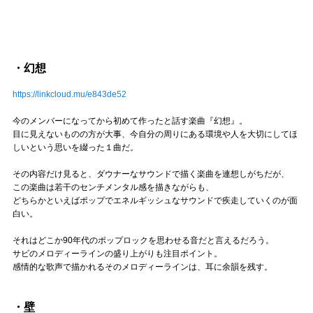
・幻想
https://linkcloud.mu/e843de52
今のメンバーになってから初めて作ったと話す楽曲『幻想』。
目に見えないものの方が大事、今自分の周りにある環境や人を大切にしてほ
しいという思いを綴った１曲だ。
その内容だけ見ると、ダウナーなサウンドで描く楽曲を連想しがちだが、
この楽曲は若干のセンチメンタル感を描きながらも、
どちらかといえばポップでエネルギッシュなサウンドで疾走していくのが面
白い。
それはどこか90年代のポップロックを思わせる音だと言えるだろう。
サビのメロディーラインの盛り上がりも注目ポイント。
感情的な歌声で描かれるそのメロディーラインは、耳に余韻を残す。
・壁