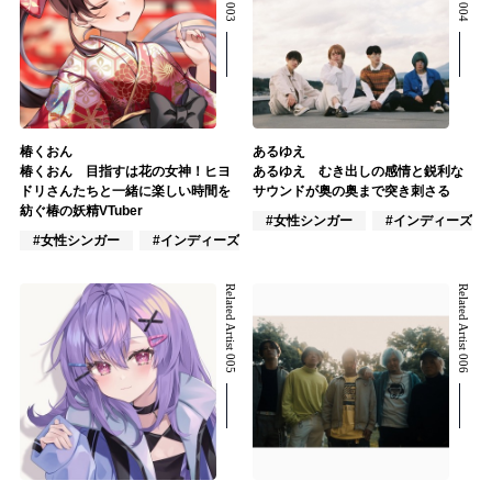
椿くおん
あるゆえ
椿くおん 目指すは花の女神！ヒヨ
あるゆえ むき出しの感情と鋭利な
ドリさんたちと一緒に楽しい時間を
サウンドが奥の奥まで突き刺さる
紡ぐ椿の妖精VTuber
#女性シンガー
#インディーズ
#女性シンガー
#インディーズ
#女性アイドル
Related Artist 005
Related Artist 006