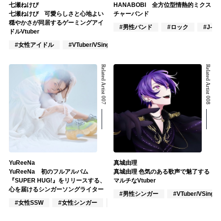
七瀬ねけぴ
HANABOBI 全方位型情熱的ミクス
七瀬ねけぴ 可愛らしさと心地よい
チャーバンド
穏やかさが同居するゲーミングアイ
#男性バンド
#ロック
#J-PO
ドルVtuber
#女性アイドル
#VTuber/VSinger
#ポップス
Related Artist 007
Related Artist 008
YuReeNa
真城由理
YuReeNa 初のフルアルバム
真城由理 色気のある歌声で魅了する
『SUPER HUG!』をリリースする、
マルチなVtuber
心を届けるシンガーソングライター
#男性シンガー
#VTuber/VSinger
#女性SSW
#女性シンガー
#インディーズ