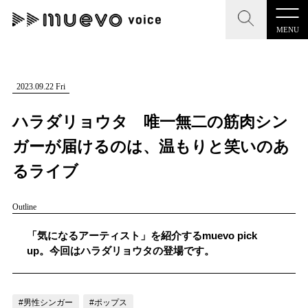
MENU
CLOSE
CLOSE
muevo media
記事を検索する
2023.09.22 Fri
"読者の声を形にする”音楽特化メディア
ハラダリョウタ 唯一無二の筋肉シン
ガーが届けるのは、温もりと笑いのあ
るライブ
MENU
人気ワード
Outline
記事一覧
#男性SSW
#ポップス
#女性SSW
#ロック
「気になるアーティスト」を紹介するmuevo pick
プレスリリース一覧
#男性シンガー
#HR/HM
#女性シンガー
up。今回はハラダリョウタの登場です。
会社概要
#ヒップホップ
#男性シンガーグループ
#R&B/ソウル
お問い合わせ
#男性シンガー
#ポップス