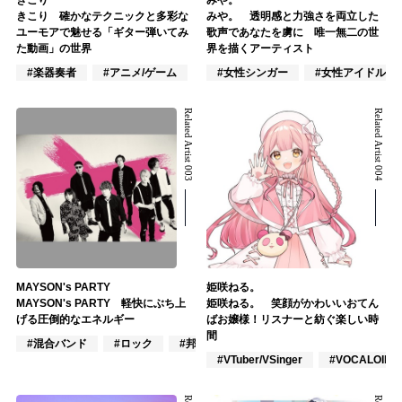
きこり 確かなテクニックと多彩な
みや。 透明感と力強さを両立した
ユーモアで魅せる「ギター弾いてみ
歌声であなたを虜に 唯一無二の世
た動画」の世界
界を描くアーティスト
#楽器奏者
#アニメ/ゲーム
#女性シンガー
#女性アイドル
Related Artist 003
Related Artist 004
MAYSON's PARTY
姫咲ねる。
MAYSON's PARTY 軽快にぶち上
姫咲ねる。 笑顔がかわいいおてん
げる圧倒的なエネルギー
ばお嬢様！リスナーと紡ぐ楽しい時
間
#混合バンド
#ロック
#邦ロック
#VTuber/VSinger
#VOCALOID