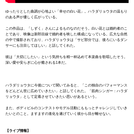
ゆったりとした曲調が心地よい「幸せの白い花」。ハラダリョウタの温もり
のある声が優しく広がっている。
この作品は、「しずく」さんによるものなのだそう。白い花とは婚約者のこ
とであり、映像は新郎目線で婚約者を映した構成になっている。広大な自然
の中で撮影されており、ハラダリョウタは「サビ部分では、後ろにいるダン
サーにも注目してほしい」と話してくれた。
彼は「大切にしたい」という気持ちを精一杯込めて本楽曲を歌唱したそう。
深い愛や安らぎに心が癒される1本だ。
ハラダリョウタに今後について聞いてみると、「この独自のパフォーマンス
をどんどん世に広めていきたい」と話してくれた。「筋肉シンガー：ハラダ
リョウタ」として定着させていきたい思いがあるという。
また、ボディビルのコンテストやモデル活動にももっとチャレンジしていき
たいとのこと。ますますの進化を遂げていく彼から目が離せない。
【ライブ情報】