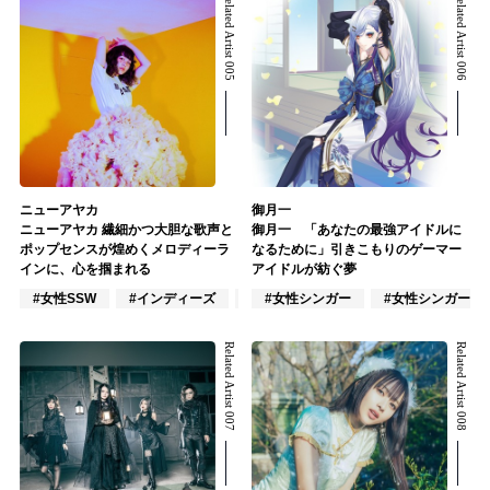
Related Artist 005
Related Artist 006
ニューアヤカ
御月一
ニューアヤカ 繊細かつ大胆な歌声と
御月一 「あなたの最強アイドルに
ポップセンスが煌めくメロディーラ
なるために」引きこもりのゲーマー
インに、心を掴まれる
アイドルが紡ぐ夢
#女性SSW
#インディーズ
#ポップス
#女性シンガー
#女性シンガーグ
Related Artist 007
Related Artist 008