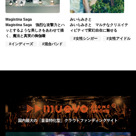
Magistina Saga
みいらみさと
Magistina Saga 強烈な攻撃力とハ
みいらみさと マルチなクリエイテ
ッとするような美しさをあわせて描
ィビティで変幻自在に魅せる
く、魔法と真実の御伽噺
#女性シンガー
#女性アイドル
#インディーズ
#混合バンド
#ロック