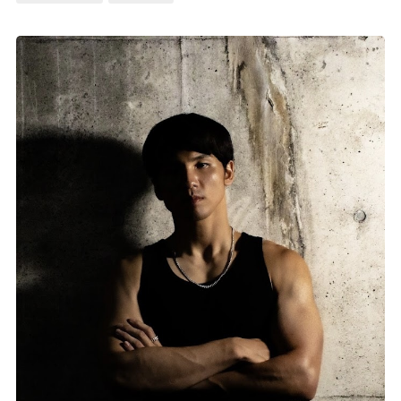
記事リクエスト
ログイン
LINK
muevoクラウドファンディング
muevoコミュニティ
ぶいクラ！by muevo
ぶいコミュ！by muevo
ぶいマガ！ by muevo
Follow us