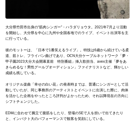
Official SNS
大分県竹田市出身の“筋肉シンガー”・ハラダリョウタ。2021年7月より活動
を開始し、大分県を中心に九州や全国各地でのライブ、イベント出演等を主
に行っている。
彼のモットーは、「日本で1番笑えるライブ」。特技は6歳から続けている柔
道、筋トレ、フライパン曲げであり、OCN大分ケーブルネットワーク「夢・
甲子園2023大分大会開幕直前 特別番組」挿入歌担当、avex主催「夢をあ
きらめるな！男性グールプオーディション」ファイナリストなど、輝かしい
成績も残している。
オリジナル楽曲「幸せの白い花」の発表時までは、普通にシンガーとして活
動していたが、同じ事務所のアーティストとイベントに出演した際に、肉体
を活かした企画をやったところ評判がよかったため、それ以降現在の方向に
シフトチェンジした。
EDMに合わせて腕立て腹筋をしたり、登場のSEで人を担いで出てきたり
と、インパクト大のパフォーマンスで観客を笑顔にしている。